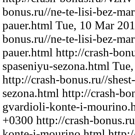
bonus.ru//ne-te-lisi-bez-mar
pauer.html
Tue, 10 Mar 20
bonus.ru//ne-te-lisi-bez-mar
pauer.html
http://crash-bon
spaseniyu-sezona.html
Tue,
http://crash-bonus.ru//shes
sezona.html
http://crash-bo
gvardioli-konte-i-mourino.
+0300
http://crash-bonus.r
konte-i-mourino.html
http: