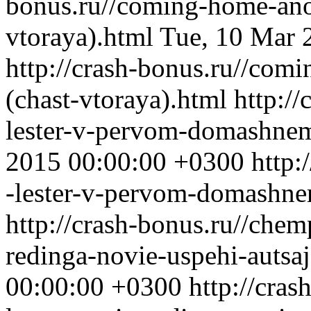
bonus.ru//coming-home-ano
vtoraya).html
Tue, 10 Mar 
http://crash-bonus.ru//com
(chast-vtoraya).html
http://
lester-v-pervom-domashne
2015 00:00:00 +0300
http:
-lester-v-pervom-domashne
http://crash-bonus.ru//chem
redinga-novie-uspehi-autsa
00:00:00 +0300
http://cra