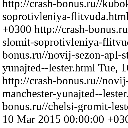
http://crash-bonus.ru//kubo
soprotivleniya-flitvuda.htm
+0300
http://crash-bonus.r
slomit-soprotivleniya-flitv
bonus.ru//novij-sezon-apl-
yunajted--lester.html
Tue, 
http://crash-bonus.ru//novi
manchester-yunajted--lester
bonus.ru//chelsi-gromit-les
10 Mar 2015 00:00:00 +03