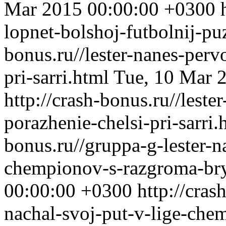
Mar 2015 00:00:00 +0300
lopnet-bolshoj-futbolnij-pu
bonus.ru//lester-nanes-per
pri-sarri.html
Tue, 10 Mar 
http://crash-bonus.ru//lest
porazhenie-chelsi-pri-sarri.
bonus.ru//gruppa-g-lester-n
chempionov-s-razgroma-br
00:00:00 +0300
http://cras
nachal-svoj-put-v-lige-che