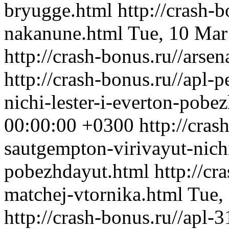
bryugge.html
http://crash-b
nakanune.html
Tue, 10 Mar
http://crash-bonus.ru//arsen
http://crash-bonus.ru//apl-
nichi-lester-i-everton-pob
00:00:00 +0300
http://cras
sautgempton-virivayut-nichi
pobezhdayut.html
http://cr
matchej-vtornika.html
Tue,
http://crash-bonus.ru//apl-3