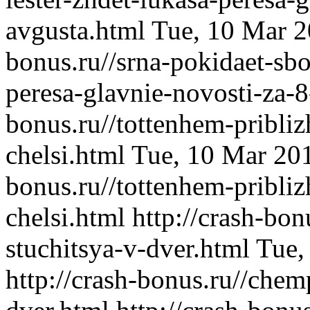
avgusta.html
Tue, 10 Mar 
bonus.ru//srna-pokidaet-sbo
peresa-glavnie-novosti-za-8
bonus.ru//tottenhem-priblizh
chelsi.html
Tue, 10 Mar 20
bonus.ru//tottenhem-priblizh
chelsi.html
http://crash-bon
stuchitsya-v-dver.html
Tue,
http://crash-bonus.ru//chem