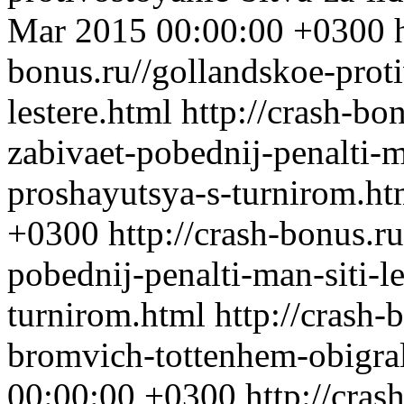
Mar 2015 00:00:00 +0300
bonus.ru//gollandskoe-proti
lestere.html
http://crash-bo
zabivaet-pobednij-penalti-ma
proshayutsya-s-turnirom.h
+0300
http://crash-bonus.r
pobednij-penalti-man-siti-l
turnirom.html
http://crash-
bromvich-tottenhem-obigra
00:00:00 +0300
http://cras