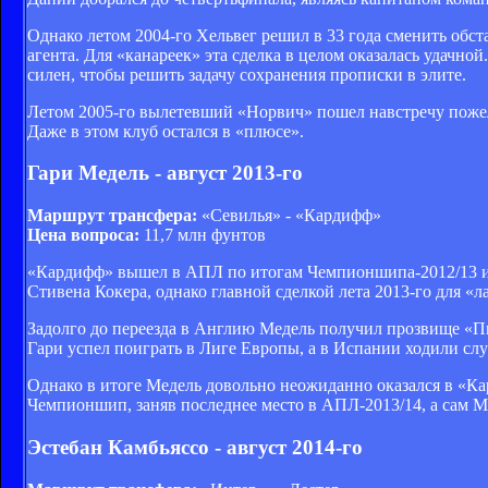
Однако летом 2004-го Хельвег решил в 33 года сменить обс
агента. Для «канареек» эта сделка в целом оказалась удачно
силен, чтобы решить задачу сохранения прописки в элите.
Летом 2005-го вылетевший «Норвич» пошел навстречу пожел
Даже в этом клуб остался в «плюсе».
Гари Медель - август 2013-го
Маршрут трансфера:
«Севилья» - «Кардифф»
Цена вопроса:
11,7 млн фунтов
«Кардифф» вышел в АПЛ по итогам Чемпионшипа-2012/13 и
Стивена Кокера, однако главной сделкой лета 2013-го для «
Задолго до переезда в Англию Медель получил прозвище «П
Гари успел поиграть в Лиге Европы, а в Испании ходили сл
Однако в итоге Медель довольно неожиданно оказался в «Ка
Чемпионшип, заняв последнее место в АПЛ-2013/14, а сам Ме
Эстебан Камбьяссо - август 2014-го