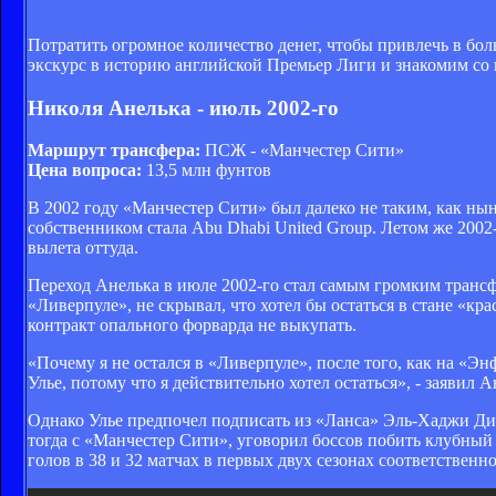
Потратить огромное количество денег, чтобы привлечь в бо
экскурс в историю английской Премьер Лиги и знакомим со
Николя Анелька - июль 2002-го
Маршрут трансфера:
ПСЖ - «Манчестер Сити»
Цена вопроса:
13,5 млн фунтов
В 2002 году «Манчестер Сити» был далеко не таким, как нын
собственником стала Abu Dhabi United Group. Летом же 2002
вылета оттуда.
Переход Анелька в июле 2002-го стал самым громким транс
«Ливерпуле», не скрывал, что хотел бы остаться в стане «к
контракт опального форварда не выкупать.
«Почему я не остался в «Ливерпуле», после того, как на «Эн
Улье, потому что я действительно хотел остаться», - заявил А
Однако Улье предпочел подписать из «Ланса» Эль-Хаджи Диу
тогда с «Манчестер Сити», уговорил боссов побить клубный 
голов в 38 и 32 матчах в первых двух сезонах соответственно