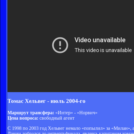
Томас Хельвег - июль 2004-го
Маршрут трансфера:
«Интер» - «Норвич»
Цена вопроса:
свободный агент
С 1998 по 2003 год Хельвег немало «попылил» за «Милан», а
Дании добрался до четвертьфинала, являясь капитаном кома