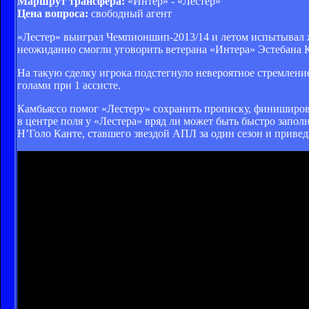
Маршрут трансфера:
«Интер» - «Лестер»
Цена вопроса:
свободный агент
«Лестер» выиграл Чемпионшип-2013/14 и летом испытывал ж
неожиданно смогли уговорить ветерана «Интера» Эстебана 
На такую сделку игрока подстегнуло невероятное стремлени
голами при 1 ассисте.
Камбьяссо помог «Лестеру» сохранить прописку, финишировав
в центре поля у «Лестера» вряд ли может быть быстро запо
Н’Голо Канте, ставшего звездой АПЛ за один сезон и приве