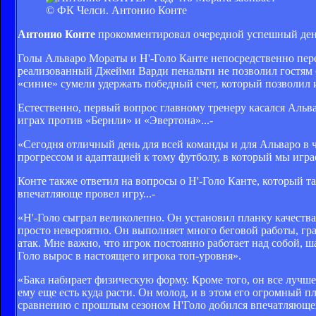
© ФК Челси. Антонио Конте
Антонио Конте
прокомментировал очередной успешный день 
Голы Альваро Мораты и Н'-Голо Канте непосредственно пере
реализованный Джейми Варди пенальти не позволил гостям с
«синие» сумели удержать победный счет, который позволил
Естественно, первый вопрос главному тренеру касался Альва
играх против «Бернли» и «Эвертона»...-
«Сегодня отличный день для всей команды и для Альваро в 
прогрессом и адаптацией к тому футболу, в который мы играе
Конте также ответил на вопросы о Н'-Голо Канте, который т
впечатляюще провел игру...-
«Н'-Голо сыграл великолепно. Он установил планку качества
просто невероятно. Он выполняет много беговой работы, гр
атак. Мне важно, что игрок постоянно работает над собой, ш
Голо вырос в настоящего игрока топ-уровня».
«Бака набирает физическую форму. Кроме того, он все лучше
ему еще есть куда расти. Он молод, и в этом его огромный п
сравнению с прошлым сезоном Н'Голо добился впечатляющего