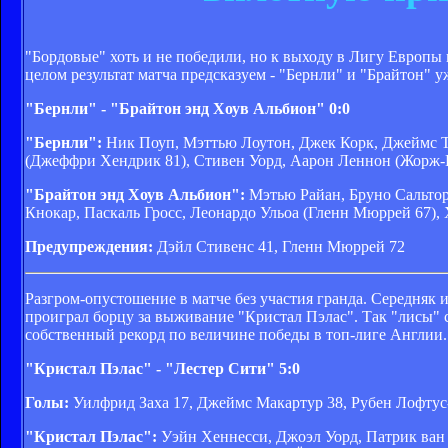
"Бордовые" хоть и не победили, но к выходу в Лигу Европы 
целом результат матча предсказуем - "Бернли" и "Брайтон" у
"Бернли" - "Брайтон энд Хоув Альбион" 0:0
"Бернли":
Ник Поуп, Мэттью Лоутон, Джек Корк, Джеймс Та
(Джеффри Хендрик 81), Стивен Уорд, Аарон Леннон (Жорж-К
"Брайтон энд Хоув Альбион":
Мэтью Райан, Бруно Сальтор 
Кнокар, Паскаль Гросс, Леонардо Ульоа (Гленн Мюррей 67)
Предупреждения:
Дэйл Стивенс 41, Гленн Мюррей 72
Разгром-опустошение в матче без участия гранда. Середняк 
проиграл борцу за выживание "Кристал Пэлас". Так "лисы" 
собственный рекорд по величине победы в топ-лиге Англии.
"Кристал Пэлас" - "Лестер Сити" 5:0
Голы:
Уилфрид Заха 17, Джеймс Макартур 38, Рубен Лофтус-Ч
"Кристал Пэлас":
Уэйн Хеннесси, Джоэл Уорд, Патрик ван