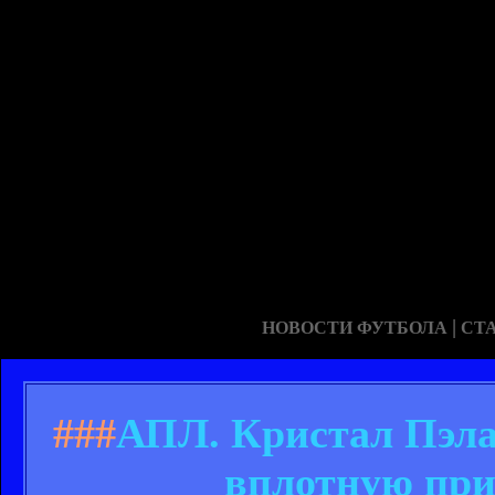
|
НОВОСТИ ФУТБОЛА
СТ
###
АПЛ. Кристал Пэлас
вплотную при