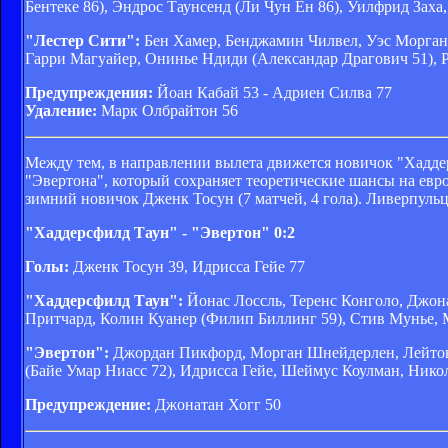
Бентеке 86), Эндрос Таунсенд (Ли Чун Ён 86), Уилфрид За
"Лестер Сити":
Бен Хамер, Бенджамин Чилвел, Уэс Морган,
Гарри Магуайер, Онинье Ндиди (Александар Драгович 51), 
Предупреждения:
Йоан Кабай 53 - Адриен Силва 77
Удаление:
Марк Олбрайтон 56
Между тем, в направлении вылета движется новичок "Хадде
"Эвертона", который сохраняет теоретические шансы на евр
зимний новичок Дженк Тосун (7 матчей, 4 гола). Ливерпульц
"Хаддерсфилд Таун" - "Эвертон" 0:2
Голы:
Дженк Тосун 39, Идрисса Гейе 77
"Хаддерсфилд Таун":
Йонас Лоссль, Теренс Конголо, Джона
Притчард, Колин Куанер (Филип Биллинг 59), Стив Мунье,
"Эвертон":
Джордан Пикфорд, Морган Шнейдерлен, Лейтон Б
(Байе Умар Ниасс 72), Идрисса Гейе, Шеймус Коулман, Ник
Предупреждение:
Джонатан Хогг 50