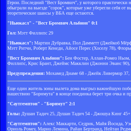
Герои. Последний "Вест Бромвич", у которого практически н
обыграли на выезде "сорок", которые уже уберегли себя от в
теоретические шансы у ВБА еще остаются.
"Ньюкасл" - "Вест Бромвич Альбион" 0:1
Гол:
Мэтт Филлипс 29
"Ньюкасл":
Мартин Дубравка, Пол Дамметт (Джейкоб Мёрфи
Мэтт Ритчи, Роберт Кенеди, Айосе Перес (Хоселу 78), Флор
"Вест Бромвич Альбион":
Бен Фостер, Аллан-Ромео Ньом,
Филлипс, Крис Брант, Джеймс Макклин (Джонни Эванс 90), 
Предупреждения:
Мохамед Диаме 68 - Джейк Ливермор 37,
Еще один житель зоны вылета дома выгрыз важнейшую побе
нашествию "Борнмута" в конце поединка берет три очка и п
"Саутгемптон" - "Борнмут" 2:1
Голы:
Душан Тадич 25, Душан Тадич 54 - Джошуа Кинг 45+
"Саутгемптон":
Алекс Маккарти, Седрик, Майя Йосида, Уэс
Ориоль Ромеу, Марио Лемина, Райан Бертранд, Нейтан Редм