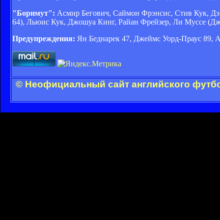
"Борнмут":
Асмир Бегович, Саймон Фрэнсис, Стив Кук, Дэ
64), Льюис Кук, Джошуа Кинг, Райан Фрейзер, Ли Муссе (Д
Предупреждения:
Ян Беднарек 47, Джеймс Уорд-Праус 89, А
© Неофициальный сайт английского футбо