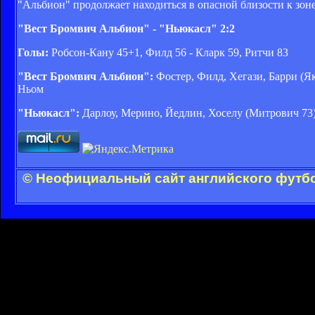
"Альбион" продолжает находиться в опасной близости к зоне
"Вест Бромвич Альбион" - "Ньюкасл" 2:2
Голы:
Робсон-Кану 45+1, Филд 56 - Кларк 59, Ритчи 83
"Вест Бромвич Альбион":
Фостер, Филд, Хегази, Барри (Як
Ньом
"Ньюкасл":
Дарлоу, Мерино, Йедлин, Хоселу (Митрович 73)
© Неофициальный сайт английского футбо