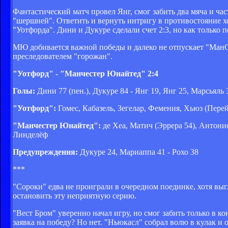
Фантастический матч провел Янг, смог забить два мяча и ча
"шершней". Ответить и вернуть интригу в противостояние хо
"Уотфорда". Дини и Дукуре сделали счет 2:3, но как только
МЮ добивается важной победы и далеко не отпускает "МанС
преследователем "горожан".
"Уотфорд" - "Манчестер Юнайтед" 2:4
Голы:
Дини 77 (пен.), Дукуре 84 - Янг 19, Янг 25, Марсьяль 
"Уотфорд":
Гомес, Кабазель, Зегелар, Фемения, Хьюз (Перей
"Манчестер Юнайтед":
де Хеа, Матич (Эррера 54), Антонио
Линделёф
Предупреждения:
Дукуре 24, Мариаппа 41 - Рохо 38
***
"Сороки" едва не проиграли в очередном поединке, хотя вы
остановить эту неприятную серию.
"Вест Бром" уверенно начал игру, но смог забить только в к
заявка на победу? Но нет. "Ньюкасл" собрал волю в кулак и 