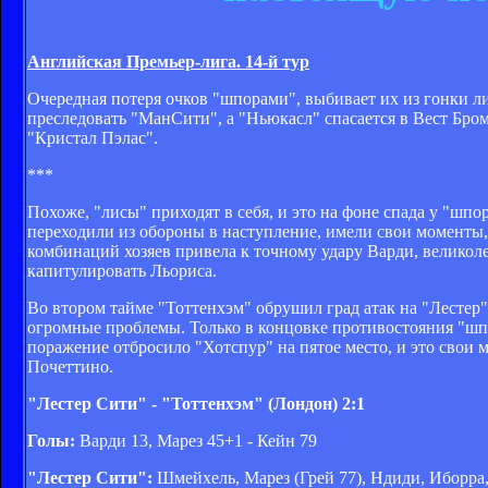
Английская Премьер-лига. 14-й тур
Очередная потеря очков "шпорами", выбивает их из гонки л
преследовать "МанСити", а "Ньюкасл" спасается в Вест Бро
"Кристал Пэлас".
***
Похоже, "лисы" приходят в себя, и это на фоне спада у "шп
переходили из обороны в наступление, имели свои моменты, 
комбинаций хозяев привела к точному удару Варди, великоле
капитулировать Льориса.
Во втором тайме "Тоттенхэм" обрушил град атак на "Лестер"
огромные проблемы. Только в концовке противостояния "шп
поражение отбросило "Хотспур" на пятое место, и это свои
Почеттино.
"Лестер Сити" - "Тоттенхэм" (Лондон) 2:1
Голы:
Варди 13, Марез 45+1 - Кейн 79
"Лестер Сити":
Шмейхель, Марез (Грей 77), Ндиди, Иборра,