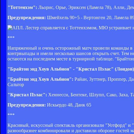
"Тоттенхэм":
Льорис, Орье, Эриксен (Ламела 78), Алли, Дем
Предупреждения:
Шмейхель 90+5 - Вертонген 20, Ламела 8
***
Напряженный и очень осторожный матч провели команды в Б
контрвыпады и имели несколько шансов открыть счет. Тем не 
остаются на последнем месте в турнирной таблице. "Брайто
"Брайтон энд Хоув Альбион" - "Кристал Пэлас" (Лондон)
"Брайтон энд Хоув Альбион":
Райан, Зуттнер, Проппер, Да
Сальтор
"Кристал Пэлас":
Хеннесси, Бентеке, Шлупп, Сако, Заха, Т
Предупреждения:
Искьердо 48, Данк 65
***
Красивый, искуссный спектакль организовали "Уотфорд" и "
разнообразнее комбинировали и доставили обороне гостей м