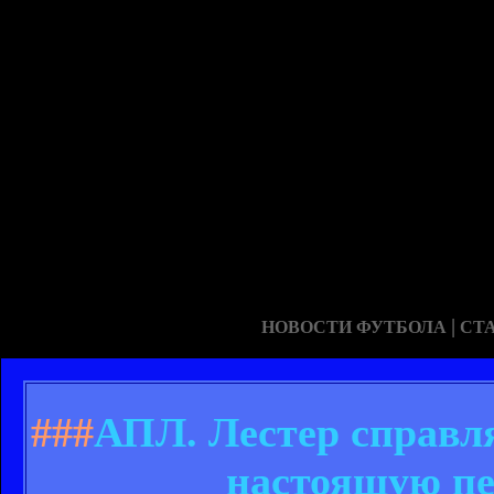
|
НОВОСТИ ФУТБОЛА
СТ
###
АПЛ. Лестер справл
настоящую пе