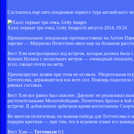
Состоялись еще пять поединков первого тура английского ч
Халл: первые три очка, Getty Images
16 августа 2014, 19:24
Принципиальное лондонское противостояние на Аптон Парк 
тарелке — Маурисио Почеттино явно еще на большом рассто
Вест Хэм контролировал ход встречи, которая должна была с
Кевина Нолана с нескольких метров — очевидный пенальти, н
угол, смазал почти на метр.
Преимущество хозяев при этом не иссякло. Убедительная и
Тоттенхэма, державшегося изо всех сил. Помощь подоспела 
равных составах.
Вест Хэм все равно был опаснее. Даунинг не реализовал выхо
расточительными Молотобойцами. Почеттино бросил в бой 
встречи. В добавленное арбитром время воспитанник Спортин
Во многом нелогичная, но важная победа для Тоттенхэма и 
порцию критики — при том, что в игровом плане его команд
Вест Хэм —
Тоттенхэм
0:1