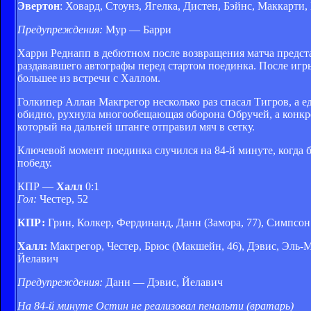
Эвертон
: Ховард, Стоунз, Ягелка, Дистен, Бэйнс, Маккарти,
Предупреждения:
Мур — Барри
Харри Реднапп в дебютном после возвращения матча предста
раздававшего автографы перед стартом поединка. После игр
большее из встречи с Халлом.
Голкипер Аллан Макгрегор несколько раз спасал Тигров, а е
обидно, рухнула многообещающая оборона Обручей, а конкр
который на дальней штанге отправил мяч в сетку.
Ключевой момент поединка случился на 84-й минуте, когда 
победу.
КПР —
Халл
0:1
Гол:
Честер, 52
КПР:
Грин, Колкер, Фердинанд, Данн (Замора, 77), Симпсон 
Халл:
Макгрегор, Честер, Брюс (Макшейн, 46), Дэвис, Эль-М
Йелавич
Предупреждения:
Данн — Дэвис, Йелавич
На 84-й минуте Остин не реализовал пенальти (вратарь)