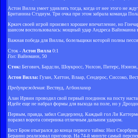
Астон Вилла умеет удивлять тогда, когда от нее этого не ж
Британниа Стэдиум. Три очка при этом забрала команда Пол
Кркич своей игрой произвел хорошее впечатление, но Гончар
шансом воспользовалась: мощный удар Андреса Вайнманна в
Важная победа для Виллы, болельщики которой полны песси
Сток -
Астон Вилла
0:1
Гол:
Вайнманн, 50
Сток:
Бегович, Бардсли, Шоукросс, Уилсон, Питерс, Нзонзи,
Астон Вилла:
Гузан, Хаттон, Влаар, Сендерос, Сиссоко, Вес
Предупреждения
: Вествуд, Агбонлахор
Алан Ирвин проводил свой первый поединок на посту наста
Идейе еще не набрал формы для выхода на поле, но у Дроздов
Первым, правда, забил Сандерленд. Каждый гол Ли Каттермо
поразил ворота соперника отличным дальним ударом.
Вест Бром отыгрался до конца первого тайма: Нил Сворбри
Бераино реализовал приговор. На 74-й минуте самый персп