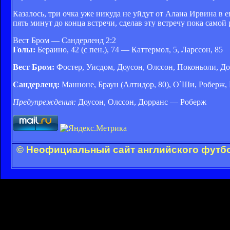
Казалось, три очка уже никуда не уйдут от Алана Ирвина в
пять минут до конца встречи, сделав эту встречу пока самой
Вест Бром — Сандерленд 2:2
Голы:
Бераино, 42 (с пен.), 74 — Каттермол, 5, Ларссон, 85
Вест Бром:
Фостер, Уисдом, Доусон, Олссон, Поконьоли, Дорр
Сандерленд:
Манноне, Браун (Алтидор, 80), О`Ши, Роберж, В
Предупреждения:
Доусон, Олссон, Дорранс — Роберж
© Неофициальный сайт английского футбо