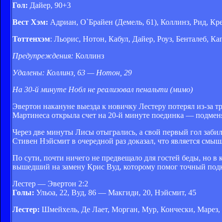
Гол:
Дайер, 90+3
Вест Хэм:
Адриан, О`Брайен (Демель, 61), Коллинз, Рид, Крес
Тоттенхэм
: Льорис, Нотон, Кабул, Дайер, Роуз, Бенталеб, Ка
Предупреждения:
Коллинз
Удалены: Коллинз, 63 — Нотон, 29
На 30-й минуте Нобл не реализовал пенальти (мимо)
Эвертон накануне выезда к новичку Лестеру потерял из-за 
Мартинеса открыла счет на 20-й минуте поединка — подме
Через две минуты Лисы отыгрались, а свой первый гол заб
Стивен Нэйсмит в очередной раз доказал, что является см
По сути, почти ничего не предвещало для гостей беды, но 
вышедший на замену Крис Вуд, которому помог точный подк
Лестер — Эвертон 2:2
Голы:
Ульоа, 22, Вуд, 86 — Макгиди, 20, Нэйсмит, 45
Лестер:
Шмейхель, Де Лает, Морган, Мур, Кончески, Марез, 