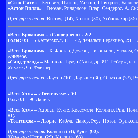
«Сток Сити»
– Бегович, Питерс, Уилсон, Шоукросс, Бардсли,
«Астон Вилла»
– Гьюзан, Ричардсон, Влар, Сендерос, А. Сис
Предупреждения:
Вествуд (14), Хаттон (80), Агбонлахор (86).
«Вест Бромвич» – «Сандерленд» - 2:2
Голы:
0:1 – 5 Кэттермоул, 1:1 – 42, пенальти Берахино, 2:1 – 
«Вест Бромвич»
– Б. Фостер, Доусон, Поконьоли, Уиздом, Ол
Аничебе.
«Сандерленд»
– Манноне, Браун (Алтидор, 81), Роберж, ван 
Уикхэм, Ст. Флетчер.
Предупреждения:
Доусон (10), Дорранс (30), Ольссон (32), Ро
«Вест Хэм» – «Тоттенхэм» - 0:1
Гол:
0:1 – 90 Дайер.
«Вест Хэм»
– Адриан, Куяте, Крессуэлл, Коллинз, Рид, Нолан
81).
«Тоттенхэм»
– Льорис, Кабуль, Дайер, Роуз, Нотон, Эриксен,
Предупреждения:
Коллинз (54), Куяте (90).
Удаления:
Нотон (29), Коллинз (63).