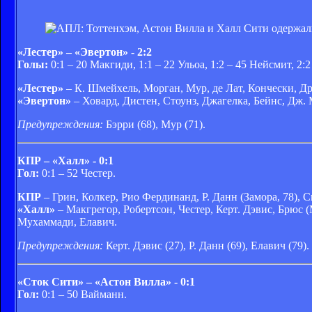
«Лестер» – «Эвертон» - 2:2
Голы:
0:1 – 20 Макгиди, 1:1 – 22 Ульоа, 1:2 – 45 Нейсмит, 2:2
«Лестер»
– К. Шмейхель, Морган, Мур, де Лат, Кончески, Др
«Эвертон»
– Ховард, Дистен, Стоунз, Джагелка, Бейнс, Дж. 
Предупреждения:
Бэрри (68), Мур (71).
КПР – «Халл» - 0:1
Гол:
0:1 – 52 Честер.
КПР
– Грин, Колкер, Рио Фердинанд, Р. Данн (Замора, 78), С
«Халл»
– Макгрегор, Робертсон, Честер, Керт. Дэвис, Брюс 
Мухаммади, Елавич.
Предупреждения:
Керт. Дэвис (27), Р. Данн (69), Елавич (79).
«Сток Сити» – «Астон Вилла» - 0:1
Гол:
0:1 – 50 Вайманн.