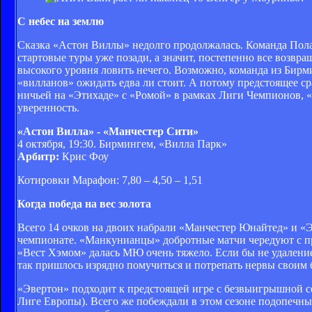
С небес на землю
Сказка «Астон Виллы» недолго продолжалась. Команда Пола
стартовые туры уже позади, а значит, постепенно все возвра
высокого уровня ловить нечего. Возможно, команда из Бирми
«вилланов» ожидать едва ли стоит. А потому предстоящее ср
ничьей на «Этихаде» с «Ромой» в рамках Лиги Чемпионов, 
уверенность.
«Астон Вилла» - «Манчестер Сити»
4 октября, 19:30. Бирмингем, «Вилла Парк»
Арбитр:
Крис Фоу
Котировки Марафон: 7,80 – 4,50 – 1,51
Когда победа на вес золота
Всего 14 очков на двоих набрали «Манчестер Юнайтед» и «Э
чемпионате. «Манкунианцы» добротные матчи чередуют с про
«Вест Хэмом» далась МЮ очень тяжело. Если бы не удаление
так пришлось изрядно помучиться и потрепать нервы своим 
«Эвертон» подходит к предстоящей игре с безвыигрышной с
Лиге Европы). Всего же побеждали в этом сезоне подопечны