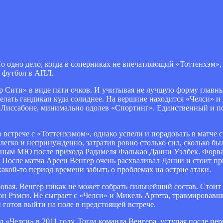
Но одно дело, когда в соперниках не впечатляющий «Тоттенхэм»,
й футбол в АПЛ.
р Сити» в виде пяти очков. И учитывая не лучшую форму главн
елать гандикап куда солиднее. На вершине находится «Челси» и
Лиссабоне, минимально одолев «Спортинг». Единственный и по
 встрече с «Тоттенхэмом», однако успели и порадовать в матче с
егко и непринужденно, затратив ровно столько сил, сколько бы
жным МЮ после прихода Радамеля Фалькао Данни Уэлбек. Форв
 После матча Арсен Венгер очень расхваливал Данни и стоит при
какой-то период времени забыть о проблемах на острие атаки.
овая. Венгер никак не может собрать сильнейший состав. Стоит
он Рэмси. Не сыграет с «Челси» и Микель Артета, травмировавши
 готов выйти на поле в предстоящей встрече.
Челси» в 2011 году. Тогда команда Венгера, уступая после перв