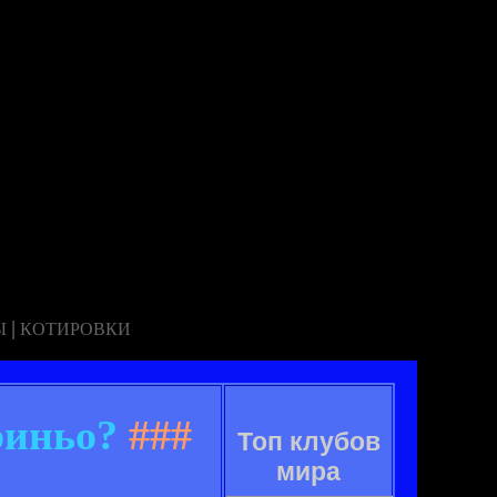
|
Ы
КОТИРОВКИ
риньо?
###
Топ клубов
мира