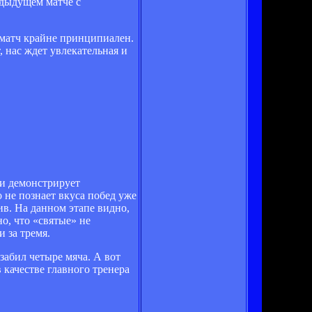
едыдущем матче с
 матч крайне принципиален.
 нас ждет увлекательная и
 и демонстрирует
 не познает вкуса побед уже
ив. На данном этапе видно,
о, что «святые» не
 за тремя.
забил четыре мяча. А вот
 качестве главного тренера