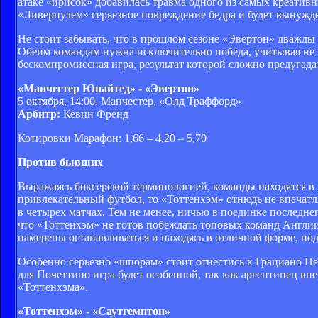
атаке «ирисок» добавилась травма одного из самых креатив
«Ливерпулем» серьезное повреждение бедра и будет вынужден
Не стоит забывать, что в прошлом сезоне «Эвертон» дважды
Обеим командам нужна исключительно победа, учитывая не л
бескомпромиссная игра, результат которой сложно предугада
«Манчестер Юнайтед» - «Эвертон»
5 октября, 14:00. Манчестер, «Олд Траффорд»
Арбитр:
Кевин Френд
Котировки Марафон: 1,66 – 4,20 – 5,70
Против бывших
Выражаясь боксерской терминологией, команды находятся в 
привлекательный футбол, то «Тоттенхэм» отнюдь не впечатля
в четырех матчах. Тем не менее, ничью в поединке последнег
что «Тоттенхэм» не готов побеждать топовых команд Англии
намерены останавливаться и находясь в отличной форме, под
Особенно серьезно «шпорам» стоит отнестись к Грациано Пе
для Почеттино игра будет особенной, так как аргентинец вп
«Тоттенхэма».
«Тоттенхэм» - «Саутгемптон»