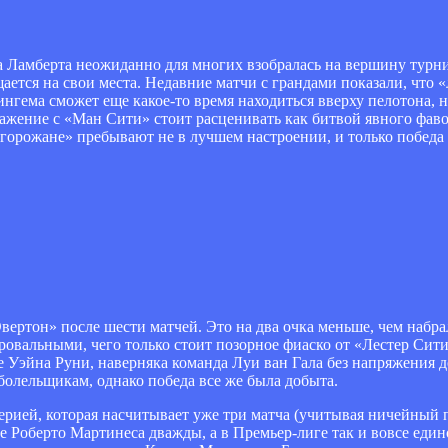
 Ламберта неожиданно для многих взобралась на вершину турн
щается на свои места. Недавние матчи с грандами показали, что «
нгема сможет еще какое-то время находиться вверху пелотона, 
ажение с «Ман Сити» стоит расценивать как битвой явного фаво
«горожане» пребывают не в лучшем настроении, и только побед
вертон» после шести матчей. Это на два очка меньше, чем набр
вальными, чего только стоит позорное фиаско от «Лестер Сити»
 Уэйна Руни, наверняка команда Луи ван Гала без напряжения д
болельщикам, однако победа все же была добыта.
ерией, которая насчитывает уже три матча (учитывая ничейный 
е Роберто Мартинеса дважды, а в Премьер-лиге так и вовсе еди