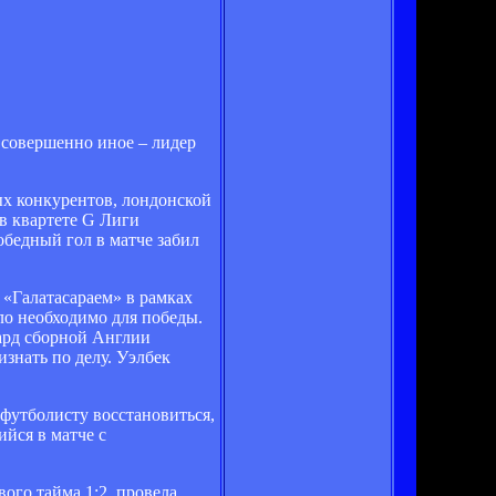
 совершенно иное – лидер
ых конкурентов, лондонской
 в квартете G Лиги
бедный гол в матче забил
 «Галатасараем» в рамках
ло необходимо для победы.
ард сборной Англии
знать по делу. Уэлбек
 футболисту восстановиться,
йся в матче с
ого тайма 1:2, провела