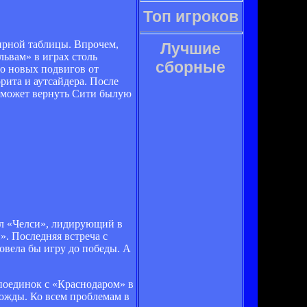
Топ игроков
ирной таблицы. Впрочем,
Лучшие
львам» в играх столь
сборные
но новых подвигов от
рита и аутсайдера. После
а может вернуть Сити былую
ал «Челси», лидирующий в
. Последняя встреча с
овела бы игру до победы. А
поединок с «Краснодаром» в
ножды. Ко всем проблемам в