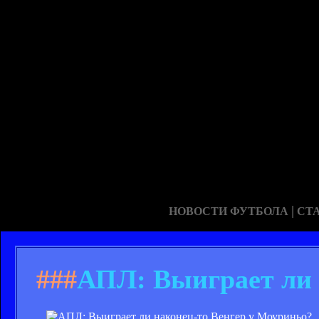
|
НОВОСТИ ФУТБОЛА
СТ
###
АПЛ: Выиграет ли 