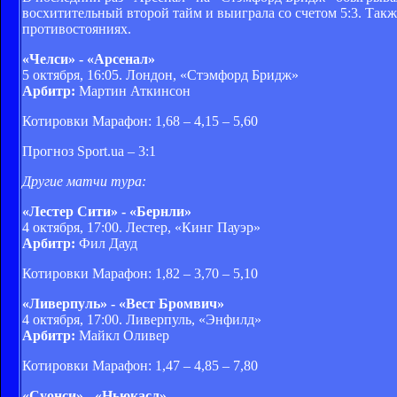
восхитительный второй тайм и выиграла со счетом 5:3. Так
противостояниях.
«Челси» - «Арсенал»
5 октября, 16:05. Лондон, «Стэмфорд Бридж»
Арбитр:
Мартин Аткинсон
Котировки Марафон: 1,68 – 4,15 – 5,60
Прогноз Sport.ua – 3:1
Другие матчи тура:
«Лестер Сити» - «Бернли»
4 октября, 17:00. Лестер, «Кинг Пауэр»
Арбитр:
Фил Дауд
Котировки Марафон: 1,82 – 3,70 – 5,10
«Ливерпуль» - «Вест Бромвич»
4 октября, 17:00. Ливерпуль, «Энфилд»
Арбитр:
Майкл Оливер
Котировки Марафон: 1,47 – 4,85 – 7,80
«Суонси» - «Ньюкасл»