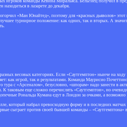
ных игроков команды Кевина Миральяса. Бельгиец получил в пр
 находиться в лазарете до декабря.
 огорчил «Ман Юнайтед», поэтому для «красных дьяволов» этот
учшее турнирное положение: как одних, так и вторых. А значит,
ть.
разных весовых категориях. Если «Саутгемптон» нынче на ходу
ет: как игрой, так и результатами. Команда Маурисио Почеттино
о тура с «Арсеналом», безусловно, «шпорам» надо занести в акт
. К таковым еще сложно перечислять «Саутгемптон», но очевидн
опечные Рональда Кумана едут в Лондон за очками, а возможно и
лле, который набрал превосходную форму и в последних матчах 
ервые сыграет против своей бывшей команды – «Саутгемптона» в