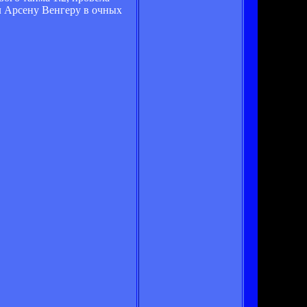
л Арсену Венгеру в очных