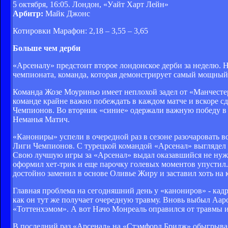
5 октября, 16:05. Лондон, «Уайт Харт Лейн»
Арбитр:
Майк Джонс
Котировки Марафон: 2,18 – 3,55 – 3,65
Больше чем дерби
«Арсеналу» предстоит второе лондонское дерби за неделю. 
чемпионата, команда, которая демонстрирует самый мощны
Команда Жозе Моуриньо имеет неплохой задел от «Манчесте
команде крайне важно побеждать в каждом матче и вскоре сд
Чемпионов. Во вторник «синие» одержали важную победу в 
Неманья Матич.
«Канониры» успели в очередной раз в сезоне разочаровать во
Лиги Чемпионов. С турецкой командой «Арсенал» выглядел л
Свою лучшую игры за «Арсенал» выдал оказавшийся не ну
оформил хет-трик и еще парочку голевых моментов упустил.
достойно заменил в основе Оливье Жиру и заставил хоть на 
Главная проблема на сегодняшний день у «канониров» - кадр
как он тут же получает очередную травму. Вновь выбыл Аар
«Тоттенхэмом». А вот Начо Монреаль оправился от травмы и
В последний раз «Арсенал» на «Стэмфорд Бридж» обыгрывал «