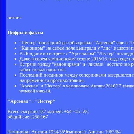
нет
нет
Цифры и факты
"Лестер" последний раз обыгрывал "Арсенал" еще в 199
"Канониры" на своем поле выиграли у "лис" в шести п
В Лондоне во встрече с "Арсеналом" "Лестер" последний
Даже в своем чемпионском сезоне 2015/16 тогда еще по
Встречи между "канонирами" и "лисами" достаточно рез
забит только один гол.
Последний поединок между соперниками завершился поб
напряженного противостояния.
"Арсенал" и "Лестер" в чемпионате Англии 2016/17 также
нулевой ничьей.
"Арсенал" - "Лестер"
Всего сыграно 137 матчей: +64 =45 -28,
общий счет 258:167
Чемпионат Англии 1934/35
Чемпионат Англии 1963/64