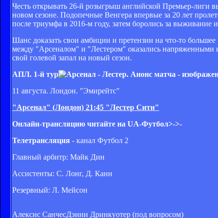
Честь открывать 26-й розыгрыш английской Премьер-лиги вы
новом сезоне. Подопечные Венгера впервые за 20 лет проле
после триумфа в 2016-м году, затем боролись за выживание и
Шанс доказать свои амбиции и претензии на что-то большее
между "Арсеналом" и "Лестером" оказались напряженными и
свой голевой запал на новый сезон.
АПЛ. 1-й тур
11 августа. Лондон. "Эмирейтс"
"Арсенал" (Лондон)
21:45
"Лестер Сити"
Онлайн-трансляцию читайте на UA-Футбол>->-
Телетрансляция
- канал Футбол 2
Главный арбитр: Майк Дин
Ассистенты: С. Лонг, Д. Канн
Резервный: Л. Мейсон
Алексис Санчес
Дэнни Дринкуотер (под вопросом)