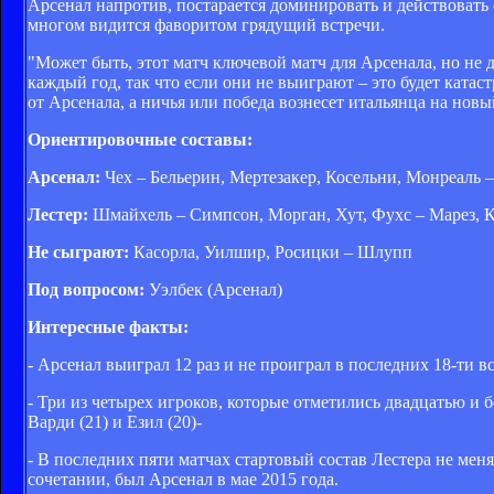
Арсенал напротив, постарается доминировать и действовать
многом видится фаворитом грядущий встречи.
"Может быть, этот матч ключевой матч для Арсенала, но не 
каждый год, так что если они не выиграют – это будет ката
от Арсенала, а ничья или победа вознесет итальянца на нов
Ориентировочные составы:
Арсенал:
Чех – Бельерин, Мертезакер, Косельни, Монреаль –
Лестер:
Шмайхель – Симпсон, Морган, Хут, Фухс – Марез, К
Не сыграют:
Касорла, Уилшир, Росицки – Шлупп
Под вопросом:
Уэлбек (Арсенал)
Интересные факты:
- Арсенал выиграл 12 раз и не проиграл в последних 18-ти 
- Три из четырех игроков, которые отметились двадцатью и б
Варди (21) и Езил (20)-
- В последних пяти матчах стартовый состав Лестера не мен
сочетании, был Арсенал в мае 2015 года.