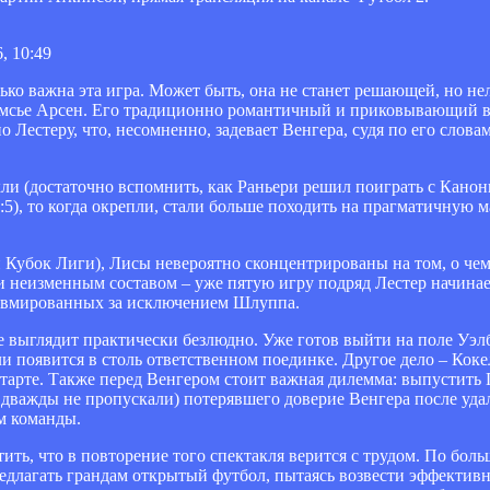
, 10:49
ко важна эта игра. Может быть, она не станет решающей, но нел
 мсье Арсен. Его традиционно романтичный и приковывающий 
Лестеру, что, несомненно, задевает Венгера, судя по его слова
ли (достаточно вспомнить, как Раньери решил поиграть с Кано
:5), то когда окрепли, стали больше походить на прагматичную 
Кубок Лиги), Лисы невероятно сконцентрированы на том, о чем 
и неизменным составом – уже пятую игру подряд Лестер начинае
травмированных за исключением Шлуппа.
е выглядит практически безлюдно. Уже готов выйти на поле Уэл
ли появится в столь ответственном поединке. Другое дело – Коке
старте. Также перед Венгером стоит важная дилемма: выпустить 
дважды не пропускали) потерявшего доверие Венгера после удал
м команды.
ить, что в повторение того спектакля верится с трудом. По больш
длагать грандам открытый футбол, пытаясь возвести эффективно