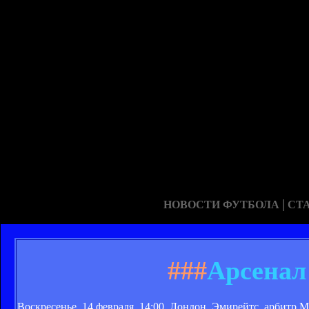
|
НОВОСТИ ФУТБОЛА
СТ
###
Арсенал
Воскресенье, 14 февраля, 14:00, Лондон, Эмирейтс, арбитр 