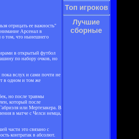
Топ игроков
Лучшие
ьзя отрицать ее важность"
сборные
внимание Арсенал в
м о том, что нынешнего
нирами в открытый футбол
машину по набору очков, но
пока вслух и сами почти не
т в одном и том же
бек, но после травмы
лен, который после
Габриэля или Мертезакера. В
ения в матче с Челси немца,
ей части это связано с
сть контратак в абсолют.