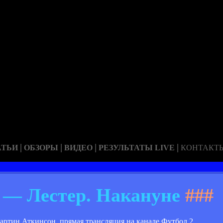
|
|
|
|
АТЬИ
ОБЗОРЫ
ВИДЕО
РЕЗУЛЬТАТЫ LIVE
КОНТАКТ
 — Лестер. Накануне
###
Мартин Аткинсон, прямая трансляция на канале Футбол 2.