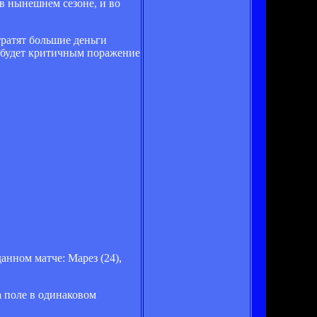
в нынешнем сезоне, и во
тратят большие деньги
е будет критичным поражение
анном матче: Марез (24),
а поле в одинаковом