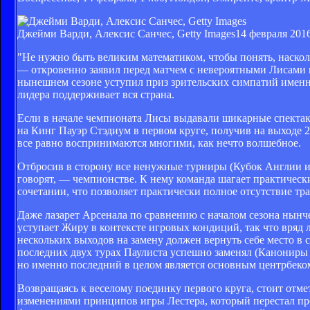
Джейми Варди, Алексис Санчес, Getty Images
14 февраля 2016
"Не нужно быть великим математиком, чтобы понять, насколь
— откровенно заявил перед матчем с невероятными Лисами
нынешнем сезоне уступил приз зрительских симпатий именно 
лидера поддерживает вся страна.
Если в начале чемпионата Лисы выдавали шикарные спектак
на Кинг Пауэр Стэдиум в первом круге, получив на выходе 2
все равно воспринимаются многими, как нечто волшебное.
Отбросив в сторону все ненужные турниры (Кубок Англии и 
говорят, — чемпионстве. К нему команда шагает практическ
сочетании, что позволяет практически полное отсутствие 
Даже лазарет Арсенала по сравнению с началом сезона нынч
уступает Жиру в контексте игровых кондиций, так что вряд 
нескольких выходов на замену должен вернуть себе место в 
последних двух турах Паулиста успешно заменял (Канониры 
но именно последний в целом является основным центрбеко
Возвращаясь к веселому поединку первого круга, стоит отмет
изменениями принципов игры Лестера, который перестал пре