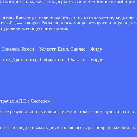
 с позиции силы, желая подчеркнуть свои чемпионские амбиции 
для нас. Канониры наверняка будут ощущать давление, ведь они 
строфой", — говорит Раньери, для команды которого и вправду н
ый уровень всеобщего почитания.
 Кокелен, Рэмси – Уолкотт, Езил, Санчес – Жиру
анте, Дринквотер, Олбрайтон – Оказаки – Варди
встречах АПЛ с Лестером-
олее результативными действиями в этом сезоне, будет играть в д
яется- последней командой, которая шесть раз подряд выходила н