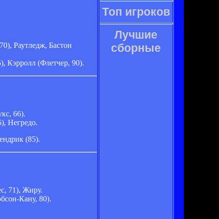
Топ игроков
Лучшие
70), Раутледж, Бастон
сборные
, Кэрролл (Флетчер, 90).
кс, 66).
), Негредо.
Хендрик (85).
с, 71), Жиру.
бсон-Кану, 80).