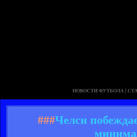
|
НОВОСТИ ФУТБОЛА
СТ
###
Челси побеждае
минима