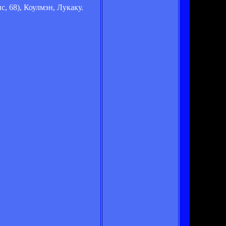
с, 68), Коулмэн, Лукаку.