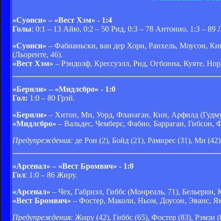
«Суонси» – «Вест Хэм» - 1:4
Голы
: 0:1 – 13 Айю, 0:2 – 50 Рид, 0:3 – 78 Антонио, 1:3 – 89
«Суонси»
– Фабианьски, ван дер Хорн, Ранхель, Моусон, Кин
(Льоренте, 46).
«Вест Хэм»
– Рэндолф, Крессуэлл, Рид, Огбонна, Куяте, Нор
«Бернли» – «Мидлсбро» - 1:0
Гол:
1:0 – 80 Грэй.
«Бернли»
– Хитон, Ми, Уорд, Фланаган, Кин, Арфилд (Гудмун
«Мидлсбро»
– Вальдес, Чемберс, Фабио, Барраган, Гибсон, Ф
Предупреждения:
де Рон (2), Бойд (21), Рамирес (31), Ми (42)
«Арсенал» – «Вест Бромвич» - 1:0
Гол
: 1:0 – 86 Жиру.
«Арсенал»
– Чех, Габриэл, Гиббс (Монреаль, 71), Бельерин, 
«Вест Бромвич»
– Фостер, Маколи, Ньом, Доусон, Эванс, Як
Предупреждения:
Жиру (42), Гиббс (65), Фостер (83), Рэмзи (