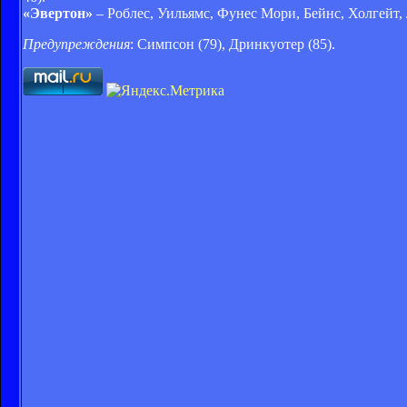
«Эвертон»
– Роблес, Уильямс, Фунес Мори, Бейнс, Холгейт, Л
Предупреждения
: Симпсон (79), Дринкуотер (85).