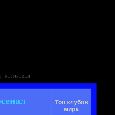
|
Ы
КОТИРОВКИ
рсенал
Топ клубов
мира