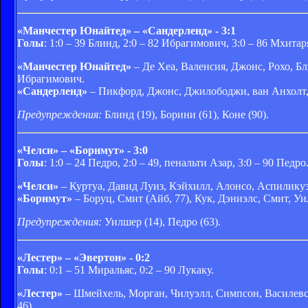
«Манчестер Юнайтед» – «Сандерленд» - 3:1
Голы
: 1:0 – 39 Блинд, 2:0 – 82 Ибрагимович, 3:0 – 86 Мхитар
«Манчестер Юнайтед»
– Де Хеа, Валенсия, Джонс, Рохо, Бл
Ибрагимович.
«Сандерленд»
– Пикфорд, Джонс, Джилободжи, ван Анхолт, Д
Предупреждения:
Блинд (19), Борини (61), Коне (90).
«Челси» – «Борнмут» - 3:0
Голы
: 1:0 – 24 Педро, 2:0 – 49, пенальти Азар, 3:0 – 90 Педро
«Челси»
– Куртуа, Давид Луиз, Кэйхилл, Алонсо, Аспиликуэта
«Борнмут»
– Боруц, Смит (Айб, 77), Кук, Дэниэлс, Смит, Уи
Предупреждения:
Уилшер (14), Педро (63).
«Лестер» – «Эвертон» - 0:2
Голы
: 0:1 – 51 Миральяс, 0:2 – 90 Лукаку.
«Лестер»
– Шмейхель, Морган, Чилуэлл, Симпсон, Василевски
46).