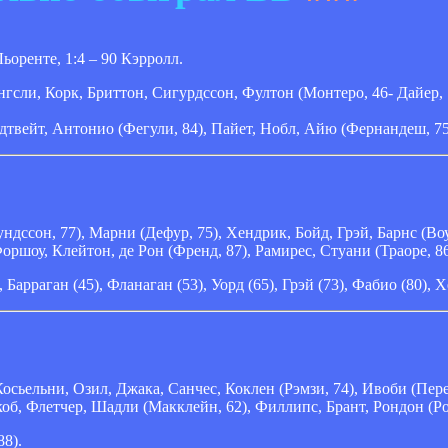
 Льоренте, 1:4 – 90 Кэрролл.
гсли, Корк, Бриттон, Сигурдссон, Фултон (Монтеро, 46- Дайер, 
дтвейт, Антонио (Фегули, 84), Пайет, Нобл, Айю (Фернандеш, 75)
дссон, 77), Марни (Дефур, 75), Хендрик, Бойд, Грэй, Барнс (Воу
оршоу, Клейтон, де Рон (Френд, 87), Рамирес, Стуани (Траоре, 86
, Барраган (45), Фланаган (53), Уорд (65), Грэй (73), Фабио (80), 
Косьельни, Озил, Джака, Санчес, Коклен (Рэмзи, 74), Ивоби (Пере
об, Флетчер, Шадли (Макклейн, 62), Филлипс, Брант, Рондон (Ро
88).