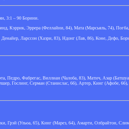
ян, 3:1 – 90 Борини.
инд, Кэррик, Эррера (Феллайни, 84), Мата (Марсьяль, 74), Погба
енайер, Ларссон (Хазри, 83), Ндонг (Лав, 86), Коне, Дефо, Бор
.
, Педро, Фабрегас, Виллиан (Чалоба, 83), Матич, Азар (Батшуай
лшер, Гослинг, Серман (Станислас, 66), Артер, Кинг (Афобе, 66)
, Грэй (Ульоа, 65), Кинг (Марез, 64), Амарти, Олбрайтон, Сли