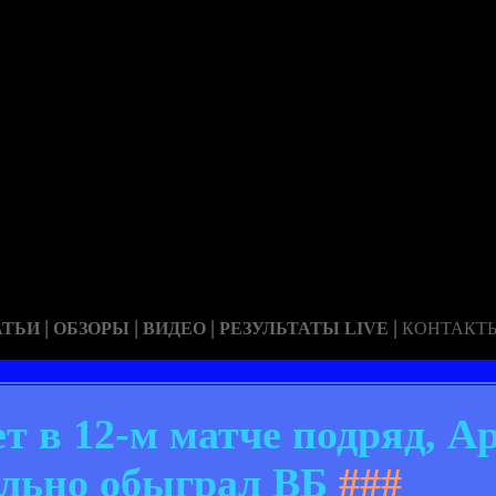
|
|
|
|
АТЬИ
ОБЗОРЫ
ВИДЕО
РЕЗУЛЬТАТЫ LIVE
КОНТАКТ
т в 12-м матче подряд, А
льно обыграл ВБ
###