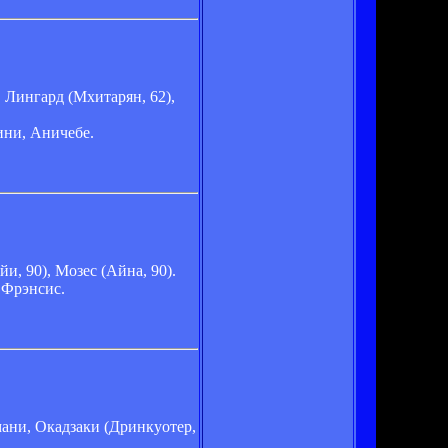
, Лингард (Мхитарян, 62),
ини, Аничебе.
и, 90), Мозес (Айна, 90).
, Фрэнсис.
мани, Окадзаки (Дринкуотер,