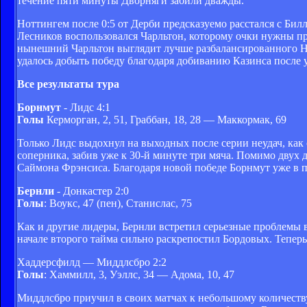
течение пяти минуты Дворняги забили дважды.
Ноттингем после 0:5 от Дерби предсказуемо расстался с Бил
Лесников воспользовался Чарльтон, которому очки нужны пр
нынешний Чарльтон выглядит лучше разбалансированного Но
удалось добыть победу благодаря добиванию Казинса после 
Все результаты тура
Борнмут
- Лидс 4:1
Голы
Керморган, 2, 51, Граббан, 18, 28 — Маккормак, 69
Только Лидс выдохнул на выходных после серии неудач, как 
соперника, забив уже к 30-й минуте три мяча. Помимо двух д
Саймона Фрэнсиса. Благодаря новой победе Борнмут уже в п
Бернли
- Донкастер 2:0
Голы
: Воукс, 47 (пен), Станислас, 75
Как и другие лидеры, Бернли встретил серьезные проблемы 
начале второго тайма сильно раскрепостил Бордовых. Тепер
Хаддерсфилд — Миддлсбро 2:2
Голы
: Хаммилл, 3, Уэллс, 34 — Адома, 10, 47
Миддлсбро приучил в своих матчах к небольшому количеству