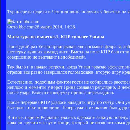
Тур посреди недели в Чемпионшипе получился богатым на я
Фото bbc.com
26 марта 2014, 14:36
Матч тура по вывеске-1. КПР сильнее Уигана
Последний раз Уиган проигрывал еще восьмого февраля, доб
шестерку лучших команд лиги. Выезд на поле КПР был отл
совершенно не выглядит непобедимой.
Так было и в начале встречи, когда Уиган гораздо эффектив
отрезок все равно завершился голом хозяев, вторую игру кр
Естественно, подобным фактом гости не собирались расстраи
неплохо и моменты у ворот Грина создавал регулярно. В нек
после удара Рамиса на выручку пришла перекладина.
После перерыва КПР удалось наладить игру по счету. Они уж
быстрые атаки проводили. Теперь уже в их активе был удар в
В итоге, парням Реднаппа удалось одержать важную победу. 
вряд ли случится казус в конце, который не позволит команде