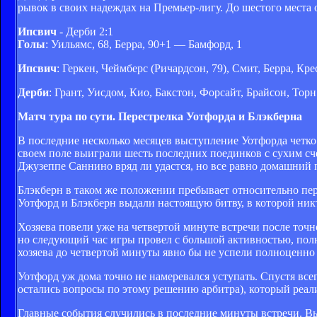
рывок в своих надеждах на Премьер-лигу. До шестого места 
Ипсвич
- Дерби 2:1
Голы
: Уильямс, 68, Берра, 90+1 — Бамфорд, 1
Ипсвич
: Геркен, Чеймберс (Ричардсон, 79), Смит, Берра, Кр
Дерби
: Грант, Уисдом, Кио, Бакстон, Форсайт, Брайсон, Тор
Матч тура по сути. Перестрелка Уотфорда и Блэкберна
В последние несколько месяцев выступление Уотфорда четко 
своем поле выиграли шесть последних поединков с сухим сч
Джузеппе Саннино вряд ли удастся, но все равно домашний 
Блэкберн в таком же положении пребывает относительно пе
Уотфорд и Блэкберн выдали настоящую битву, в которой никт
Хозяева повели уже на четвертой минуте встречи после точног
но следующий час игры провел с большой активностью, полн
хозяева до четвертой минуты явно бы не успели полноценно 
Уотфорд уж дома точно не намеревался уступать. Спустя все
остались вопросы по этому решению арбитра), который реал
Главные события случились в последние минуты встречи. Вы