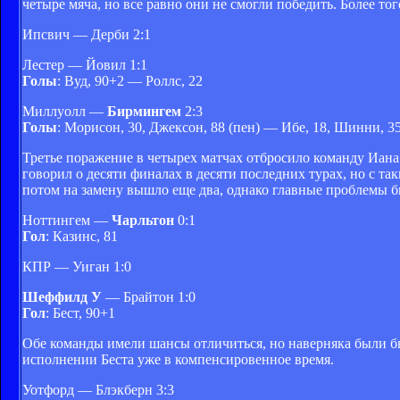
четыре мяча, но все равно они не смогли победить. Более 
Ипсвич — Дерби 2:1
Лестер — Йовил 1:1
Голы
: Вуд, 90+2 — Роллс, 22
Миллуолл —
Бирмингем
2:3
Голы
: Морисон, 30, Джексон, 88 (пен) — Ибе, 18, Шинни, 3
Третье поражение в четырех матчах отбросило команду Иана
говорил о десяти финалах в десяти последних турах, но с т
потом на замену вышло еще два, однако главные проблемы б
Ноттингем —
Чарльтон
0:1
Гол
: Казинс, 81
КПР — Уиган 1:0
Шеффилд У
— Брайтон 1:0
Гол
: Бест, 90+1
Обе команды имели шансы отличиться, но наверняка были б
исполнении Беста уже в компенсировенное время.
Уотфорд — Блэкберн 3:3