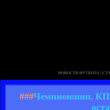
|
НОВОСТИ ФУТБОЛА
СТ
###
Чемпионшип. КПР
ост