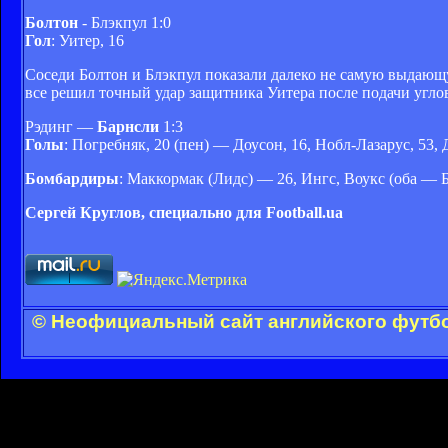
Болтон
- Блэкпул 1:0
Гол
: Уитер, 16
Соседи Болтон и Блэкпул показали далеко не самую выдающ
все решил точный удар защитника Уитера после подачи угло
Рэдинг —
Барнсли
1:3
Голы
: Погребняк, 20 (пен) — Доусон, 16, Нобл-Лазарус, 53,
Бомбардиры
: Маккормак (Лидс) — 26, Ингс, Воукс (оба — Б
Сергей Круглов, специально для Football.ua
© Неофициальный сайт английского футбо