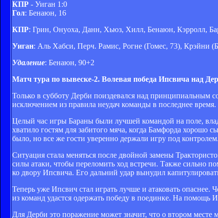
КПР
- Уиган 1:0
Гол
: Бенаюн, 16
КПР
: Грин, Онуоха, Данн, Хьюз, Хилл, Бенаюн, Кэрролл, Ба
Уиган
: Аль Хабси, Перч. Рамис, Рогне (Гомес, 73), Крэйни 
Удаление
: Бенаюн, 90+2
Матч тура по вывеске-2. Волевая победа Ипсвича над Де
Только в субботу Дерби поиздевался над принципиальным со
исключением из правила неудач команды в последнее время.
Целый час игры Бараны были лучшей командой на поле, вла
хватило гостям для забитого мяча, когда Бамфорда хорошо с
было, но все же гости уверенно держали игру под контролем
Ситуация стала меняться после двойной замены Трактористо
силы атаки, чтобы переломить ход встречи. Также сильно п
ко двору Ипсвича. Его дальний удар вынудил капитулировать
Теперь уже Ипсвич стал играть лучше и атаковать опаснее. Ч
из команд удастся одержать победу в поединке. На помощь И
Для Дерби это поражение может значит, что о втором месте 