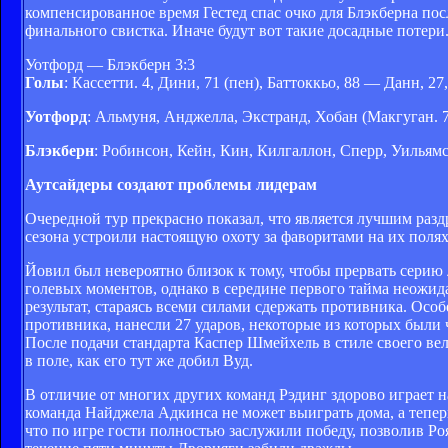
компенсированное время Гестед спас очко для Блэкберна пос
финального свистка. Иначе будут вот такие досадные потери
Уотфорд — Блэкберн 3:3
Голы
: Кассетти. 4, Дини, 71 (пен), Баттоккьо, 88 — Данн, 27
Уотфорд
: Альмуня, Анджелла, Экстранд, Хобан (Макгуган. 7
Блэкберн
: Робинсон, Кейн, Кин, Килгаллон, Сперр, Уильямсо
Аутсайдеры создают проблемы лидерам
Очередной тур прекрасно показал, что является лучшим раз
сезона устроили настоящую охоту за фаворитами на их полях,
Йовил был невероятно близок к тому, чтобы прервать серию 
голевых моментов, однако в середине первого тайма неожид
результат, стараясь всеми силами сдержать противника. Осо
противника, нанесли 27 ударов, некоторые из которых были
После подачи стандарта Каспер Шмейхель в стиле своего вел
в поле, как его тут же добил Вуд.
В отличие от многих других команд Рэдинг здорово играет н
команда Найджела Адкинса не может выиграть дома, а теперь
что по игре гости полностью заслужили победу, позволив Роя