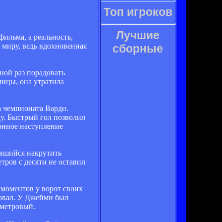
Топ игроков
Лучшие
ильма, а реальность,
 миру, ведь вдохновенная
сборные
ной раз порадовать
лицы, она утратила
а чемпионата Варди.
ку. Быстрый гол позволил
онное наступление
авшийся накрутить
тров с десяти не оставил
 моментов у ворот своих
зовал. У Джейми был
иметровый.