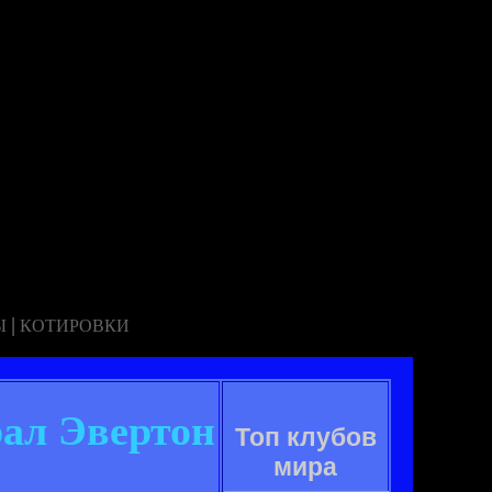
|
Ы
КОТИРОВКИ
рал Эвертон
Топ клубов
мира