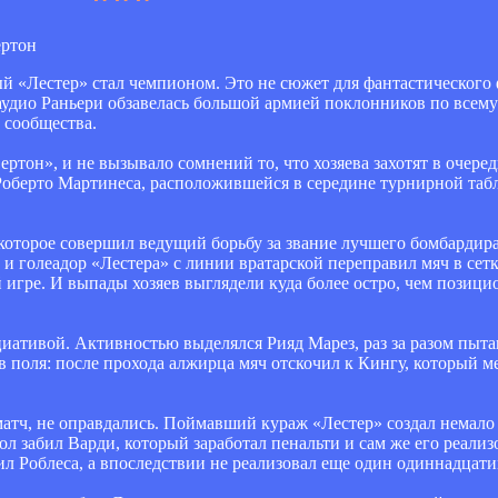
й «Лестер» стал чемпионом. Это не сюжет для фантастического ф
аудио Раньери обзавелась большой армией поклонников по всему
 сообщества.
ртон», и не вызывало сомнений то, что хозяева захотят в очеред
Роберто Мартинеса, расположившейся в середине турнирной таб
которое совершил ведущий борьбу за звание лучшего бомбардир
и голеадор «Лестера» с линии вратарской переправил мяч в сет
игре. И выпады хозяев выглядели куда более остро, чем позици
циативой. Активностью выделялся Рияд Марез, раз за разом пыт
в поля: после прохода алжирца мяч отскочил к Кингу, который ме
матч, не оправдались. Поймавший кураж «Лестер» создал немало
ол забил Варди, который заработал пенальти и сам же его реали
ил Роблеса, а впоследствии не реализовал еще один одиннадцат