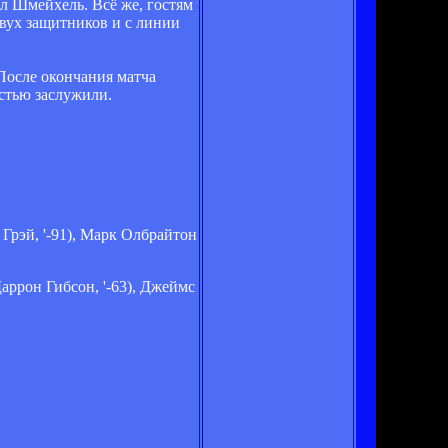
ил Шмейхель. Всё же, гостям
вух защитников и с линии
После окончания матча
стью заслужили.
Грэй, '-91), Марк Олбрайтон
аррон Гибсон, '-63), Джеймс