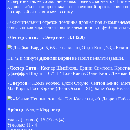
«Эвертон» также создал несколько голевых моментов. Близок 
удалось забить гол престижа: впечатляющий проход соверш
вратарской отправил мяч в сетку.
Заключительный отрезок поединка прошел под аккомпанемен
болельщиков ждало чествование чемпионов, и футболисты «
«Лестер Сити» - «Эвертон» - 3:1 (2:0)
Джейми Варди, 5, 65 - с пенальти, Энди Кинг, 33, - Кевин
На 72-й минуте
Джейми Варди
не забил пенальти (выше).
«Лестер Сити»
: Каспер Шмейхель, Дэнни Симпсон, Кристиа
(Джеффри Шлупп, '-67), Н'-Голо Канте, Энди Кинг, Джейми В
«Эвертон»
: Жоэль Роблес, Джон Стоунс, Лейтон Бейнс, Мэт
МакКарти, Росс Бэркли (Леон Осман, '-81), Байе Умар Ниассе
- Мэтью Пеннингтон, 44. Том Клеверли, 49. Даррон Гибсон
Арбитр:
Андре Марринер
Удары (в створ): 15 (7) - 6 (4)
Угловые: 11 - 4