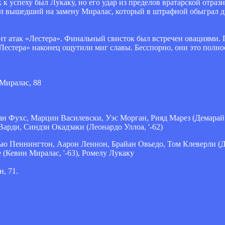
к успеху был Лукаку, но его удар из пределов вратарской отраз
ил вышедший на замену Миралас, который в штрафной обыграл д
т атак «Лестера». Финальный свисток был встречен овациями. 
Лестера» наконец ощутили миг славы. Бесспорно, они это полно
 Миралас, 88
н Фухс, Марцин Василевски, Уэс Морган, Рияд Марез (Демарай 
арди, Синдзи Окадзаки (Леонардо Уллоа, '-62)
ью Пеннингтон, Аарон Леннон, Брайан Овьедо, Том Клеверли (Д
 (Кевин Миралас, '-63), Ромелу Лукаку
, 71.