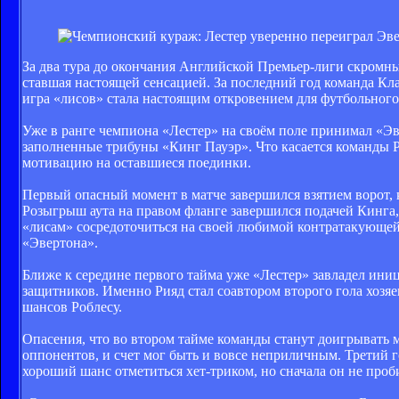
За два тура до окончания Английской Премьер-лиги скромны
ставшая настоящей сенсацией. За последний год команда Кл
игра «лисов» стала настоящим откровением для футбольного
Уже в ранге чемпиона «Лестер» на своём поле принимал «Эве
заполненные трибуны «Кинг Пауэр». Что касается команды 
мотивацию на оставшиеся поединки.
Первый опасный момент в матче завершился взятием ворот, 
Розыгрыш аута на правом фланге завершился подачей Кинга, 
«лисам» сосредоточиться на своей любимой контратакующей 
«Эвертона».
Ближе к середине первого тайма уже «Лестер» завладел ини
защитников. Именно Рияд стал соавтором второго гола хозяе
шансов Роблесу.
Опасения, что во втором тайме команды станут доигрывать 
оппонентов, и счет мог быть и вовсе неприличным. Третий г
хороший шанс отметиться хет-триком, но сначала он не проб