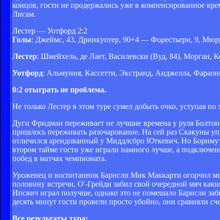
концов, гости не продержались уже в компенсированное вре
Лисам.
Лестер — Уотфорд 2:2
Голы
: Джеймс, 43, Дринкуотер, 90+4 — Форестьери, 9, Мюр
Лестер
: Шмейхель, де Лает, Василевски (Вуд, 84), Морган, 
Уотфорд
: Альмуния, Кассетти, Экстранд, Анджелла, Фараони
0:2 отыграть не проблема.
Не только Лестер в этом туре сумел добыть очко, уступая по 
Дуги Фридман переживает не лучшие времена у руля Болтона,
пришлось переживать разочарование. На сей раз Скакуны упу
отличился арендованный у Миддлсбро Юткевич. Но Борнмут 
втором тайме гости уже играли намного лучше, а подключени
побед в матчах чемпионата.
Уроженец и воспитанник Барнсли Мик Маккарти огорчил мес
половину встречи, О'-Грейди забил свой очередной мяч каки
Ипсвич играл получше, однако это не помешало Барнсли заби
десять минут гости провели просто убойно, они сравняли сче
Все результаты тура: