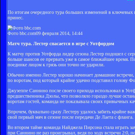
По итогам очередного тура больших изменений в ключевых 
принес.
Фото bbc.com
09 февраля 2014, 14:44
Матч тура. Лестер спасается в игре с Уотфордом
К матчу против Уотфорда лидер сезона Лестер подошел с сери
больше шансов ее прервать уже в самое ближайшее время. По
поединке лицом к грязь они точно не ударили.
Обычно именно Лестер хорошо начинает домашние встречи, о
по воротам, под который крайне удачно подставил голову Фор
Джузеппе Саннино после своего прихода использовал в Уотф
предшественника Дзолы, что позволяло гораздо лучше остана
воротам гостей, команда не показывала своих привычных ка
Впрочем, буквально сразу Лестеру удалось забить крайне ва
свой первый мяч в сезоне после передачи Де Лаета с фланга.
Во втором тайме команда Найджела Пирсона стала играть зам
при Саннино не раз проигрывал, ведя по ходу встречи 2:0, п