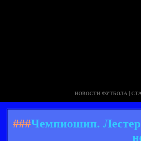
|
НОВОСТИ ФУТБОЛА
СТ
###
Чемпиошип. Лестер
н