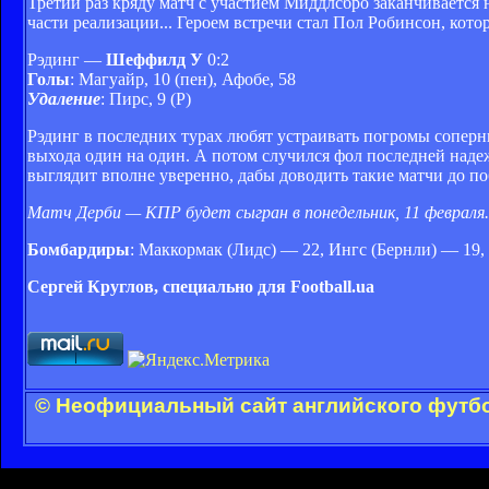
Третий раз кряду матч с участием Миддлсбро заканчивается н
части реализации... Героем встречи стал Пол Робинсон, кото
Рэдинг —
Шеффилд У
0:2
Голы
: Магуайр, 10 (пен), Афобе, 58
Удаление
: Пирс, 9 (Р)
Рэдинг в последних турах любят устраивать погромы соперни
выхода один на один. А потом случился фол последней наде
выглядит вполне уверенно, дабы доводить такие матчи до по
Матч Дерби — КПР будет сыгран в понедельник, 11 февраля.
Бомбардиры
: Маккормак (Лидс) — 22, Ингс (Бернли) — 19,
Сергей Круглов, специально для Football.ua
© Неофициальный сайт английского футбо