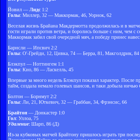
Йовил —
Лидс
1:2
Голы
: Миллер, 32 — Маккормак, 46, Уорнок, 62
Веселая жизнь Брайана Макдермотта продолжилась и в матч
гости играли против ветра, и боролись больше с ним, чем с 
Маккормак забил свой очередной мяч, а победу принес навеса
Барнсли — Ипсвич 2:2
Голы
: О'-Грейди, 12, Цивка, 74 — Берра, 81, Макголдрик, 84
Блэкпул — Ноттингем 1:1
Голы
: Кио, 86 — Ласкелль, 45
Впервые за много недель Блэкпул показал характер. После 
тайм, создала немало голевых шансов, и таки добыла ничью
Болтон — Борнмут 2:2
Голы
: Ли, 21, Юткевич, 32 — Граббан, 34, Фрэнсис, 66
Брайтон
— Донкастер 1:0
Гол
: Уллоа, 75
Удаление
: Шарп, 86 (Д)
Из-за кубковых матчей Брайтону пришлось играть три последн