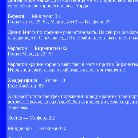
Донкастером Чайки до самого конца матча старательно пытал
головой после хорошего навеса Уорда.
Бернли
— Миллуолл 3:1
Голы
: Ингс, 29, 62, Марни, 45+2 — Вулфорд, 27
Данни Ингса по-прежнему не остановить. На сей раз бомбар
нападающего. С начала года Ингс забил шесть раз в шести ма
Чарльтон —
Бирмингем
0:2
Голы
: Македа, 22, 79
Чарльтон крайне хорошо выглядел в матче против Бирмингема
Итальянец сразу начал отрабатывать свое приглашение.
Хаддерсфилд
— Уиган 1:0
Гол
: Клейтон, 85
Хаддерсфилд после трех поражений кряду крайне сильно про
встрече. Несколько раз Аль-Хабси откровенно везло сохрани
Терьерам.
Лестер — Уотфорд 2:2
Миддлсбро — Блэкберн 0:0