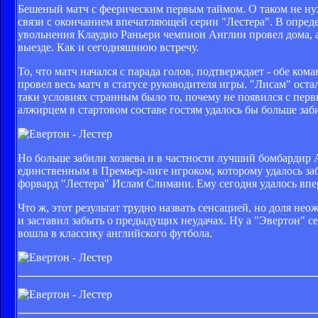
Бешеный матч с феерическим первым таймом. О таком не нужн
связи с окончанием впечатляющей серии "Лестера". В опреде
увольнения Клаудио Раньери чемпион Англии провел дома, а 
выезде. Как и сегодняшнюю встречу.
То, что матч начался с парада голов, подтверждает - обе ко
провел весь матч в статусе руководителя игры. "Лисам" ост
таки условиях странным было то, почему не появился с пер
алжирцем в стартовом составе гостям удалось бы больше заб
Но больше забили хозяева и в частности лучший бомбардир 
единственным в Премьер-лиге игроком, которому удалось заби
форвард "Лестера" Ислам Слимани. Ему сегодня удалось впер
Что ж, этот результат трудно назвать сенсацией, но доля не
и заставил забыть о предыдущих неудачах. Ну а "Эвертон" се
вошла в классику английского футбола.