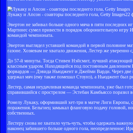
Лукаку и Апсон - соавторы последнего гола, Getty Images
22 
Эвертон не забивал больше одного мяча в пяти последних иг
Мартинес сумел привести в порядок оборонительную игру Ир
командой чемпионата.
Эвертон выглядел уставшей командой в первой половине ма
газоне. Хозяевам не хватало движения, Лестер же уверенно
До 57-й минуты. Тогда Стивен Нэйсмит, лучший атакующий 
классным ударом. Находящийся под постоянным давлением Н
форвардов — Дэвида Ньюджент и Джейми Варди. Через две 
удержал мяч (ему также помешал Стоунз), а Ньюджент был ря
Лестер, самая неудачливая команда чемпионата, уже был гот
справившийся с прострелом — Эстебан Камбьяссо поразил в
Ромелу Лукаку, оформивший хет-три в матче Лиги Европы, се
поражения. Бельгиец замыкал фланговую подачу головой, но 
собственных.
Лестеру снова не хватило чуть-чуть, чтобы одержать важную
наконец забившего больше одного гола, неопределенное: Ир