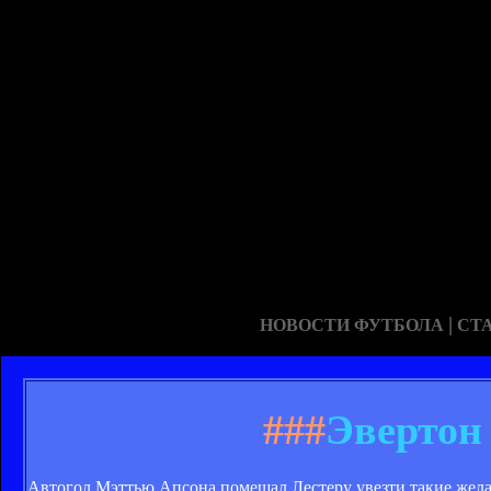
|
НОВОСТИ ФУТБОЛА
СТ
###
Эвертон
Автогол Мэттью Апсона помешал Лестеру увезти такие жела