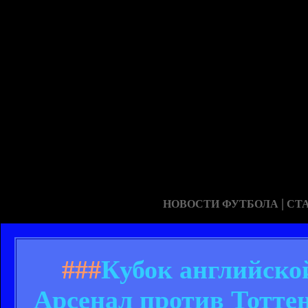
|
НОВОСТИ ФУТБОЛА
СТ
###
Кубок английско
Арсенал против Тоттен