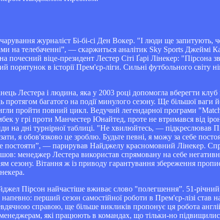
арування журналіст Бі-бі-сі Ден Вокер. "І люди ще запитують, чо
тами на телебаченні”, — скаржиться аналітик Sky Sports Джеймі К
а почесний віце-президент Лестер Сіті Ґарі Лінекер: "Пірсона зв
ий порятунок в історії Прем'єр-ліги. Сильні футбольного світу 
ць Лестера і людина, яка у 2003 році допомогла вберегти клуб від
ь протягом багатого на події минулого сезону. Ще більшої ваги й
игли пройти повний цикл. Ведучий легендарної програми "Match
бек у грі проти Манчестер Юнайтед, проте не втримався від іроні
анди на дні турнірної таблиці. "Не хвилюйтесь, — підкреслював П
ти, я обов'язково це зроблю. Будьте певні, я можу за себе посто
бе постояти”, — парирував Найджелу красномовний Лінекер. Спр
зайшов: менеджер Лестера використав спрямовану на себе негатив
ям сезону. Вітання ж із приводу гарантування збереження пропис
інекера.
йджел Пірсон найчастіше вживає слово "полегшення”. 51-річний с
и напевно: перший сезон самостійної роботи в Прем'єр-лізі став
 невдячною справою, ще більше викликів пропонує ця робота англ
енеджерам, які працюють в командах, що тільки-но підвищилися