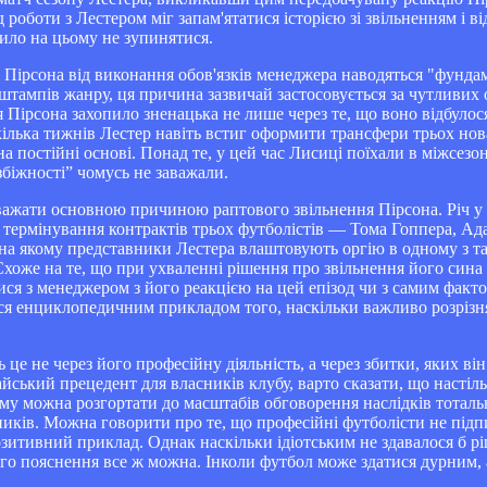
 роботи з Лестером міг запам'ятатися історією зі звільненням і 
шило на цьому не зупинятися.
я Пірсона від виконання обов'язків менеджера наводяться "фундам
штампів жанру, ця причина зазвичай застосовується за чутливих о
Пірсона захопило зненацька не лише через те, що воно відбулося
і кілька тижнів Лестер навіть встиг оформити трансфери трьох но
на постійні основі. Понад те, у цей час Лисиці поїхали в міжсез
біжності” чомусь не заважали.
важати основною причиною раптового звільнення Пірсона. Річ у т
термінування контрактів трьох футболістів — Тома Гоппера, Ад
на якому представники Лестера влаштовують оргію в одному з та
хоже на те, що при ухваленні рішення про звільнення його сина 
ися з менеджером з його реакцією на цей епізод чи з самим факт
ся енциклопедичним прикладом того, наскільки важливо розрізнят
це не через його професійну діяльність, а через збитки, яких він
йський прецедент для власників клубу, варто сказати, що насті
ему можна розгортати до масштабів обговорення наслідків тотальн
ників. Можна говорити про те, що професійні футболісти не підп
зитивний приклад. Однак наскільки ідіотським не здавалося б р
ого пояснення все ж можна. Інколи футбол може здатися дурним, а