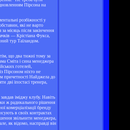
відновленням Пірсона на
ентальні розбіжності у
бставин, які не варто
 за місяць після закінчення
вачків — Крістіана Фукса,
онний тур Таїландом.
ім, що два тижні тому за
ама Сміта і сина менеджера
йських готелей,
із Пірсоном ніхто не
ом причетності Найджела до
и дві іпостасі тренера,
 завдав іміджу клубу. Навіть
льки ж радикального рішення
ої комерціалізації бренду
исують в своїх контрактах
ішення звільнити менеджера,
ле, як відомо, насправді він