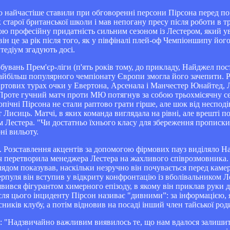
го найчастіше ставили при обговоренні персони Пірсона перед п
 старої британської школи і мав непогану пресу після роботи в 
вою професійну придатність сильним сезоном із Лестером, який 
він це за рік після того, як у півфіналі плей-оф Чемпіоншипу йо
едіум згадують досі.
обувань Прем'єр-ліги (п'ять років тому, до прикладу, Найджел по
найбільш популярного чемпіонату Європи змогла його зачепити. Р
артових турах очки у Евертона, Арсенала і Манчестер Юнайтед, 
Проте гучний матч проти МЮ потягнув за собою трьохмісячну сер
пічні Пірсона не стали раптово грати гірше, але шок від несподів
сиць. Матчі, в яких команда виглядала на рівні, але врешті пос
м Лестера. "Чи достатньо їхнього класу для збереження прописки 
ні вильоту.
на. Розставлення акцентів за допомогою фірмових пауз виділяло 
дач перетворила менеджера Лестера на жахливого співрозмовника
лядом показував, наскільки незручно він почувається перед каме
верпуля він вступив у відкриту конфронтацію із вболівальником 
вився фігурантом химерного епізоду, в якому він приклав руки 
сля цього інциденту Пірсон називає "дивними”: за інформацією, 
сників клубу, а потім відновив на посаді інший член тайської ро
н: "Надзвичайно важливим виявилось те, що нам вдалося залиши