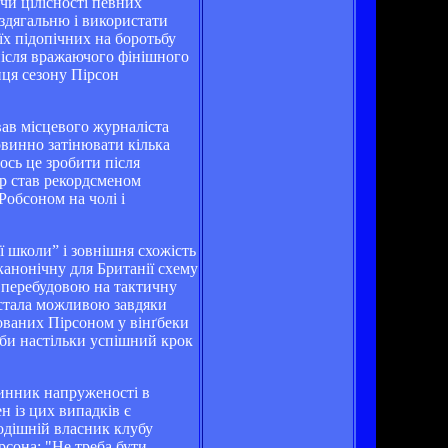
чи цілісності певних
здягальню і використати
їх підопічних на боротьбу
 після вражаючого фінішного
нця сезону Пірсон
вав місцевого журналіста
овинно затінювати кілька
ось це зробити після
ер став рекордсменом
Робсоном на чолі і
ї школи” і зовнішня схожість
канонічну для Британії схему
з перебудовою на тактичну
 стала можливою завдяки
ованих Пірсоном у вінґбеки
би настільки успішний крок
чинник напруженості в
н із цих випадків є
одішній власник клубу
сона: "Не треба бути