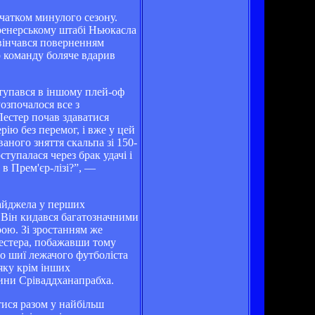
очатком минулого сезону.
тренерському штабі Ньюкасла
увінчався поверненням
го команду боляче вдарив
ступався в іншому плей-оф
озпочалося все з
Лестер почав здаватися
ію без перемог, і вже у цей
аного зняття скальпа зі 150-
тупалася через брак удачі і
в Прем'єр-лізі?”, —
Найджела у перших
. Він кидався багатозначними
рою. Зі зростанням же
Лестера, побажавши тому
до шиї лежачого футболіста
яку крім інших
дини Сріваддханапрабха.
тися разом у найбільш