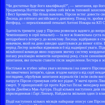
"Чи достатньо буде його кваліфікації?”, — запитання, що йо
Уродженець Ноттінгема зробив собі ім'я як типовий захисник
і Вест Бромвіча. Що більш важливо, Пірсон встиг довести с
Лисиць до елітного англійського дивізіону. Понад те, зробив 
Вотфорд, — нереалізований пенальті Антоні Нокара на КП Ст
Здатність тримати удар у Пірсона розвилася задовго до випр
Чемпіоншипу в серії пенальті) — та все ж божевільна суєта 
непідробного інтересу до колективу Лисиць: відібравши в ст
новачком, який на диво швидко адаптувався до вимог еліти. 
період Лестер залюбки відмовився б від надмірної уваги. Підо
мільйонної команди явно порушив звичну систему координат Ли
погану реалізацію моментів наприкінці року, стали синонімо
запитання, яке почали ставити після закріплення Лестера в зо
Настільки ж згубно зайва увага впливала і на самого Пірсо
післяматчевих інтерв'ю, однак згодом напруга від серії нев
поглядами, обрубував запитання журналістів і всім своїм виг
напруги Пірсон стримував себе все рідше. У матчі проти Лі
смерті. У принциповій грі проти Крістал Пелас менеджер вия
Орлів Джеймса Мак-Артура. Події кількох наступних днів пі
оприлюднював і Ґарі Лінекер, Найджела звільнив один із вла
Події наступних кількох місяців найкраще описує сам Пірсо