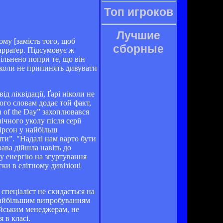
Топ игроков
Лучшие
му [замість того, щоб
сборные
арраґер. Підсумовує ж
ільнено попри те, що він
ніколи не припинять дивувати
 ліквідації, Ґарі ніколи не
ого словам додає той факт,
 of the Day” захоплювався
чного уколу після серії
ірсон у найбільш
яти”. "Надалі нам варто бути
ава дійшла навіть до
ну енергію на згуртування
ки в елітному дивізіоні
пеціаліст не скидається на
 найбільшим випробуванням
ійським менеджерам, не
 в класі.