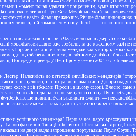
ли великі знаки запитання — стосовно мого становища в команді 
 у певний момент почав здаватися приреченим, зумів втримати ро
ія відзначає ментальні ігри Жозе Моурінью, який налаштовує сво
у контексті є навіть більш вражаючим. Річ ще більш дивовижна:
упилися лише одній команді, чемпіону Челсі — із головного пога
еренції після домашньої гри з Челсі, коли менеджер Лестера обіз
льні моралізатори давно вже зробили, та це в жодному разі не п
льоту, Пірсон став лише третім менеджером в історії, якому вдал
ля команди, що зберегла прописку в елітному дивізіоні, його Лест
сці, Попередній рекорд? Вест Бром у сезоні 2004-05 із Браяном 
ти Лестер. Належність до категорії англійських менеджерів "старо
тактичної гнучкості, та насправді це оманливо. До прикладу, не
овував схему з вінґбеками Пірсон і в цьому сезоні. Власне, саме 
'язують успіх Лестера на фініші минулого сезону. Ця перебудова
 футболістів, що повинні були закривати фланги — перекваліфік
 не стало, але можна тільки уявити, яке обговорення викликав 
стільки успішного менеджера? Перш за все, варто враховувати 
у тім, що фактично Лисиці звільняють Пірсона вже втретє, і коже
у вказали на двері задля запрошення португальця Паулу Соузи. Т
атч сезону Лестера, викликавши цим передбачувану реакцію Пір