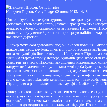
Найджел Пірсон, Getty Images
02 июля 2015, 14:18
"Інколи футбол може бути дурним”, — не приховує свого розч
розпочати тренерську кар'єру] сучасні гравці стають експер
реакцію футбольної спільноти на звільнення Найджела Пірсон
вивів команду у вищий дивізіон і провернув найбільш чарівн
нас своєю дурістю”.
Лінекер може собі дозволити подібні висловлювання. Виховане
приховував своїх клубних симпатій і щиро вболівав за Лисиц
що за минулий рік його стосунки з Найджелом Пірсоном вст
сильним стартом сезону Лестера, кульмінацією якого став кам
скандалів за участю Пірсона і закріплення мідлендської ком
напружений момент сезону, — якщо мені треба буде щось сказа
обережнішими в своїх висловлюваннях, адже він може за се
звинувачень у несплаті податків, та далі за це конфлікт не 
свого колективу і відповів критикам фантастичним закінченн
Пірсон, певна річ, прийняв в прямому ефірі Бі-бі-сі від Ґарі Л
Описуючи свої враження від закінчення минулого сезону, На
людину, що схильна будувати ілюзії, але можна стверджуват
його кар'єри. Тренерська діяльність за своїм визначенням є
схильним до модних континентальних підходів. Понад — те м