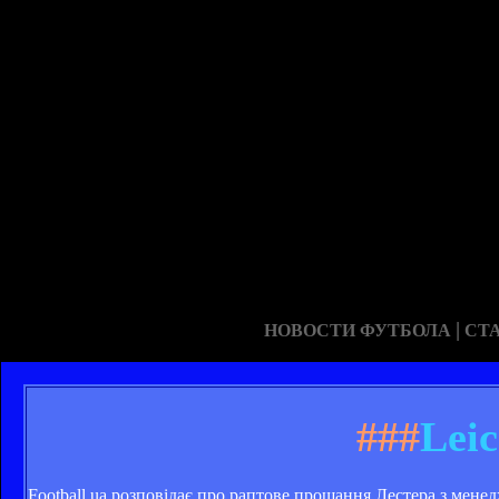
|
НОВОСТИ ФУТБОЛА
СТ
###
Leic
Football.ua розповідає про раптове прощання Лестера з мен