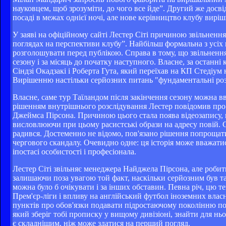
науковцем, щоб зрозуміти, до чого все йде”. Другий же досвід
посаді в межах однієї ночі, але нове керівництво клубу вирі
У заяві на офіційному сайті Лестер Сіті причиною звільненн
поглядах на перспективи клубу”. Найбільш формальна з усіх 
розголошувати перед публікою. Справа в тому, що звільнення 
сезону і за місяць до початку наступного. Власне, за останн
Сіндзі Окадзакі і Роберта Гута, який переїхав на КП Стедіум 
Вирішенню настільки серйозних питань "фундаментальні роз
Власне, саме тур Таїландом після закінчення сезону можна в
рішенням внутрішнього розслідування Лестер повідомив про 
Джеймса Пірсона. Причиною цього стала поява відеозапису, 
висловлюючи при цьому расистські образи на адресу повій. С
радився. Достеменно не відомо, пов'язано рішення попрощат
чергового скандалу. Очевидно одне: ця історія може вважати
іпостасі особистості і професіонала.
Лестер Сіті звільняє менеджера Найджела Пірсона, але робить 
залишаючи поза увагою той факт, наскільки серйозним був та
можна було б очікувати і за інших обставин. Певна річ, цю т
Прем'єр-ліги і впливу на англійський футбол іноземних влас
пунктів про обов'язки подавати підростаючому поколінню по
який зберіг тобі прописку у вищому дивізіоні, знайти для нь
є складнішим, ніж може здатися на перший погляд.