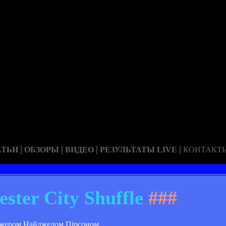
|
|
|
|
АТЬИ
ОБЗОРЫ
ВИДЕО
РЕЗУЛЬТАТЫ LIVE
КОНТАКТ
ester City Shuffle
###
еджером Найджелом Пірсоном.