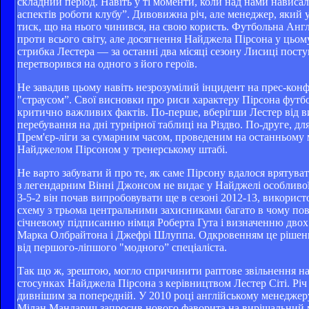
складний період. Навіть у ті моменти, коли над нами нависа
аспектів роботи клубу”. Дивовижна річ, але менеджер, який
тиск, що на нього чинився, на свою користь. Футбольна Англ
проти всього світу, але досягнення Найджела Пірсона у цьом
стрибка Лестера — за останні два місяці сезону Лисиці пост
перетворився на одного з його героїв.
Не завадив цьому навіть незрозумілий інцидент на прес-конф
"страусом”. Свої висновки про риси характеру Пірсона футбо
критично важливих фактів. По-перше, вберігши Лестер від ви
перебування на дні турнірної таблиці на Різдво. По-друге, д
Прем'єр-ліги за сумарним часом, проведеним на останньому мі
Найджелом Пірсоном у тренерському штабі.
Не варто забувати й про те, як саме Пірсону вдалося врятува
з легендарним Вінні Джонсом не видає у Найджелі особливої 
3-5-2 він почав випробовувати ще в сезоні 2012-13, використ
схему з трьома центральними захисниками багато в чому пов
січневому підписанню німця Роберта Гута і визначенню двох
Марка Олбрайтона і Джефрі Шлуппа. Одкровенням це рішення
від першого-ліпшого "модного” спеціаліста.
Так що ж, зрештою, могло спричинити раптове звільнення на
стосунках Найджела Пірсона з керівництвом Лестер Сіті. Річ 
дивнішим за попередній. У 2010 році англійському менеджер
Мілан Мандарич запросив нового фаворита на вирішальний м