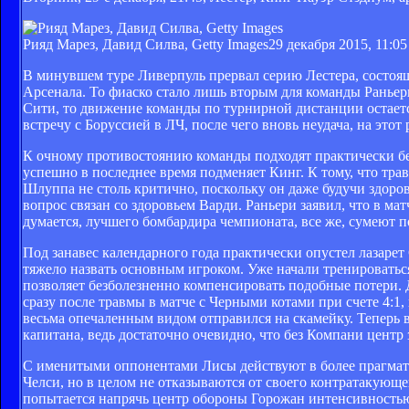
Рияд Марез, Давид Силва, Getty Images
29 декабря 2015, 11:05
В минувшем туре Ливерпуль прервал серию Лестера, состоящу
Арсенала. То фиаско стало лишь вторым для команды Раньери 
Сити, то движение команды по турнирной дистанции остаетс
встречу с Боруссией в ЛЧ, после чего вновь неудача, на этот
К очному противостоянию команды подходят практически без
успешно в последнее время подменяет Кинг. К тому, что тра
Шлуппа не столь критично, поскольку он даже будучи здоро
вопрос связан со здоровьем Варди. Раньери заявил, что в ма
думается, лучшего бомбардира чемпионата, все же, сумеют п
Под занавес календарного года практически опустел лазарет
тяжело назвать основным игроком. Уже начали тренироваться
позволяет безболезненно компенсировать подобные потери
сразу после травмы в матче с Черными котами при счете 4:1,
весьма опечаленным видом отправился на скамейку. Теперь 
капитана, ведь достаточно очевидно, что без Компани цент
С именитыми оппонентами Лисы действуют в более прагмати
Челси, но в целом не отказываются от своего контратакующе
попытается напрячь центр обороны Горожан интенсивностью