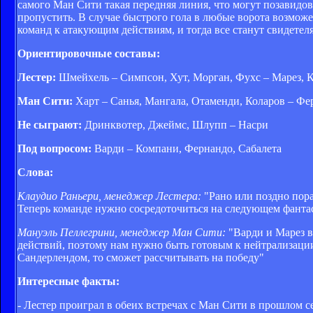
самого Ман Сити такая передняя линия, что могут позавидо
пропустить. В случае быстрого гола в любые ворота возможе
команд к атакующим действиям, и тогда все станут свидетел
Ориентировочные составы:
Лестер:
Шмейхель – Симпсон, Хут, Морган, Фухс – Марез, К
Ман Сити:
Харт – Санья, Мангала, Отаменди, Коларов – Фе
Не сыграют:
Дринквотер, Джеймс, Шлупп – Насри
Под вопросом:
Варди – Компани, Фернандо, Сабалета
Слова:
Клаудио Раньери, менеджер Лестера:
"Рано или поздно пора
Теперь команде нужно сосредоточиться на следующем фантас
Мануэль Пеллегрини, менеджер Ман Сити:
"Варди и Марез в
действий, поэтому нам нужно быть готовым к нейтрализации
Сандерлендом, то сможет рассчитывать на победу"
Интересные факты:
- Лестер проиграл в обеих встречах с Ман Сити в прошлом с