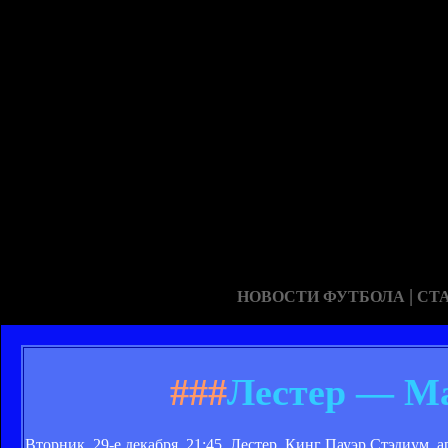
|
НОВОСТИ ФУТБОЛА
СТ
###
Лестер — Ма
Вторник, 29-е декабря, 21:45, Лестер, Кинг Пауэр Стэдиум, 