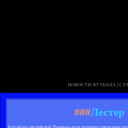
|
НОВОСТИ ФУТБОЛА
СТ
###
Лестер
Аутсайдер английской Премьер-лиги потерпел очередное пор