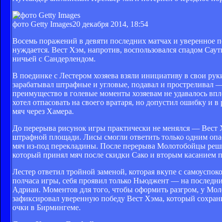
фото Getty Images
20 декабря 2014, 18:54
Восемь поражений в девяти последних матчах и уверенное п
нуждается. Вест Хэм, напротив, воспользовался спадом Саут
ничьей с Сандерлендом.
В поединке с Лестером хозяева взяли инициативу в свои рук
зарабатывал штрафные и угловые, подавал и простреливал — 
преимущество в голевые моменты хозяевам не удавалось впло
хотел отпасовать на своего вратаря, но допустил ошибку и в
мяч через Хамера.
До перерыва рисунок игры практически не менялся — Вест 
штрафной площади. Лисы смогли ответить только одним опа
мяч из-под перекладины. После перерыва Молотобойцы решил
который принял мяч после скидки Сако и вторым касанием по
Лестер ответил тройной заменой, которая вкупе с самоуспок
полчаса игры, себя проявил только Ньюджент — на последни
Адриан. Моментов для того, чтобы оформить разгром, у Мол
зафиксировал уверенную победу Вест Хэма, который сохран
очки в Бирмингеме.