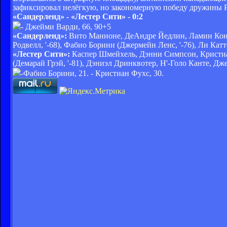
зафиксировал нелёгкую, но закономерную победу дружины 
«Сандерленд» - «Лестер Сити» - 0:2
- Джейми Варди, 66, 90+5
«Сандерленд»:
Вито Манноне, ДеАндре Йедлин, Ламин Коне
Родвелл, '-68), Фабио Борини (Джермейн Ленс, '-76), Ли Ка
«Лестер Сити»:
Каспер Шмейхель, Дэнни Симпсон, Кристиан
(Демарай Грэй, '-81), Дэниэл Дринквотер, Н'-Голо Канте, Дж
-
Фабио Борини, 21.
- Кристиан Фухс, 30.