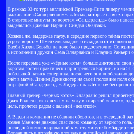
В рамках 33-го тура английской Премьер-Лиги лидеру чемпи
выживание «Сандерлендом». «Лисы», которые на всех парах 
В стартовые минуты по воротам «Сандерленда» было нанесен
выделялись Джейми Варди и Синдзи Окадзаки.
Хозяева же, выдержав паузу, к середине первого тайма пост
угроза воротам Шмейхеля-младшего исходила от итальянско
Вахби Хазри. Борьбы на поле было предостаточно. Соперники
в исполнении дружин Сэма Эллардайса и Клаудио Раньери от
После перерыва уже «чёрные коты» больше диктовали свои у
воротам гостей практически пристрелялся Борини, но на 51-о
небольшой натиск соперника, после чего они «побежали» до
счёт в матче. Дэниэл Дринквотер на своей половине поля о
штрафной «Сандерленда». Лидер атак «Лестера» беспрепятств
Главный тренер «чёрных котов» Эллардайс решил прибегнуть
Джек Родвелл, оказался сам на углу вратарской «синих», одн
цель, пролетев рядом с дальней «девяткой».
А Варди и компания не сбавили оборотов, и в очередной ра
хозяев Манноне дважды спас свою команду от верного гола, 
последней компенсированной к матчу минуте бомбардир «лис
Ворвавшись в штрафную площадку, английский нападающий о