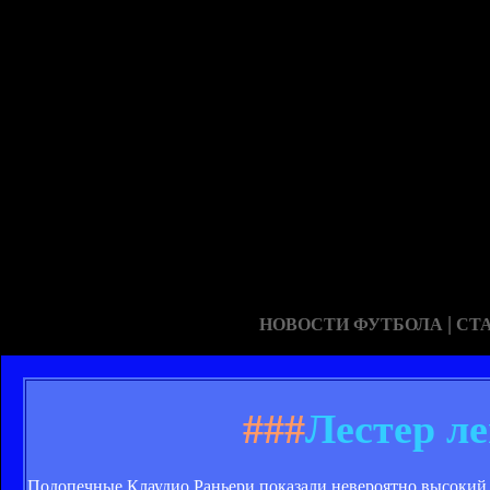
|
НОВОСТИ ФУТБОЛА
СТ
###
Лестер л
Подопечные Клаудио Раньери показали невероятно высокий у