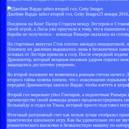
Джейми Варди забил второй гол, Getty Images
23 января 2016,
Поединок на Кинг Паэур Стэдиум между Лестером и Стоком 
своей игрой, а Лисы уже приучили к тому, что в нынешнем
борьбы не получилось – команда Раньери оказалась на голов
На стартовых минутах Сток плотно завладел инициативой, н
Поначалу их давление выражалось лишь в бесконечных навес
угловых от Лестера привели к голу. После очередной подач
Дринквотер, который мощным низовым ударом поразил нижни
защищались достаточно уверенно.
Во второй половине не поменялось ровным счетом ничего: Л
второго тайма хозяева поняли, что с атакующими порывами 
передачи Дринквотера хватило Варди, чтобы влететь в штраф
Второй гол морально убил Гончаров, а подопечные Раньери 
преимуществе своей команды решил продемонстрировать св
Вольшайду и отдал на Ульоа, который просто подставил ногу 
Итоговый разгромный счет как нельзя лучше отобразил прои
практически идеальную игру. Как бы удивительно это не зву
романтического выскочки в безжалостную машину по набору