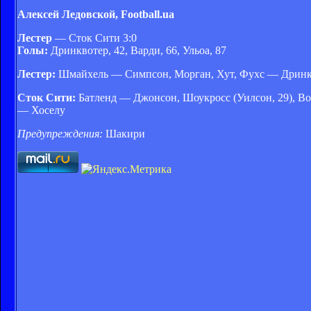
Алексей Ледовской, Football.ua
Лестер
— Сток Сити 3:0
Голы:
Дринквотер, 42, Варди, 66, Ульоа, 87
Лестер:
Шмайхель — Симпсон, Морган, Хут, Фухс — Дринквот
Сток Сити:
Батленд — Джонсон, Шоукросс (Уилсон, 29), Во
— Хоселу
Предупреждения:
Шакири