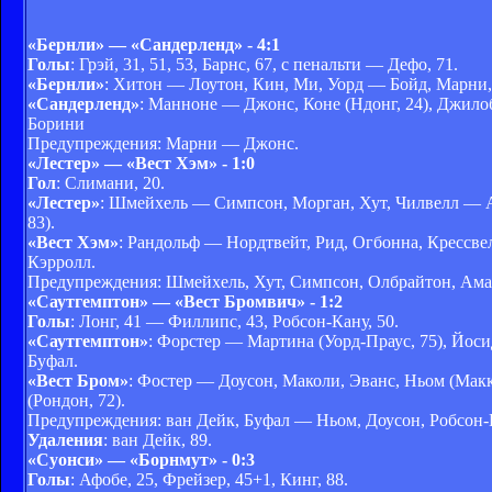
«Бернли» — «Сандерленд» - 4:1
Голы
: Грэй, 31, 51, 53, Барнс, 67, с пенальти — Дефо, 71.
«Бернли»
: Хитон — Лоутон, Кин, Ми, Уорд — Бойд, Марни, Д
«Сандерленд»
: Манноне — Джонс, Коне (Ндонг, 24), Джило
Борини
Предупреждения: Марни — Джонс.
«Лестер» — «Вест Хэм» - 1:0
Гол
: Слимани, 20.
«Лестер»
: Шмейхель — Симпсон, Морган, Хут, Чилвелл — Ам
83).
«Вест Хэм»
: Рандольф — Нордтвейт, Рид, Огбонна, Крессве
Кэрролл.
Предупреждения: Шмейхель, Хут, Симпсон, Олбрайтон, Ама
«Саутгемптон» — «Вест Бромвич» - 1:2
Голы
: Лонг, 41 — Филлипс, 43, Робсон-Кану, 50.
«Саутгемптон»
: Форстер — Мартина (Уорд-Праус, 75), Йоси
Буфал.
«Вест Бром»
: Фостер — Доусон, Маколи, Эванс, Ньом (Мак
(Рондон, 72).
Предупреждения: ван Дейк, Буфал — Ньом, Доусон, Робсон-
Удаления
: ван Дейк, 89.
«Суонси» — «Борнмут» - 0:3
Голы
: Афобе, 25, Фрейзер, 45+1, Кинг, 88.