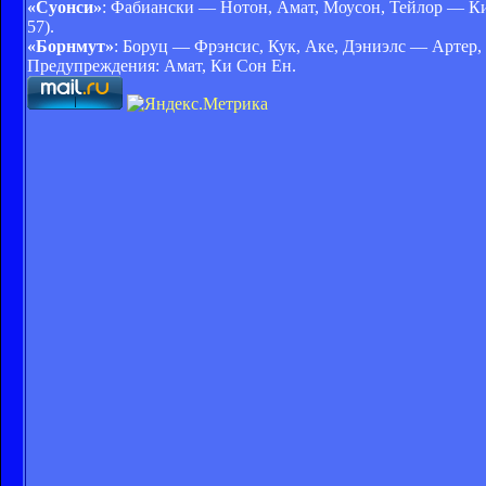
«Суонси»
: Фабиански — Нотон, Амат, Моусон, Тейлор — Ки 
57).
«Борнмут»
: Боруц — Фрэнсис, Кук, Аке, Дэниэлс — Артер, 
Предупреждения: Амат, Ки Сон Ен.