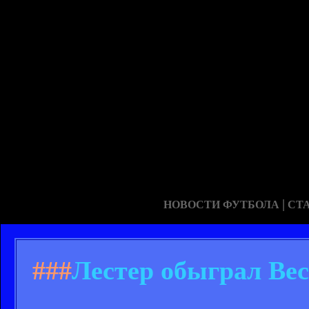
|
НОВОСТИ ФУТБОЛА
СТ
###
Лестер обыграл Вес