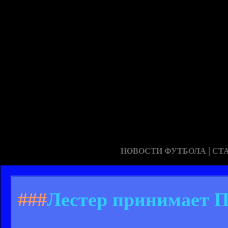
|
НОВОСТИ ФУТБОЛА
СТ
###
Лестер принимает По