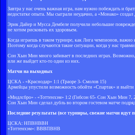
Завтра у нас очень важная игра, нам нужно побеждать и бра
недостатке опыта. Мы сыграли неудачно, а «Монако» создал 
Эрик Дайер и Мусса Дембеле получили небольшие повреждени
не хотим рисковать их здоровьем.
Когда играешь в таком турнире, как Лига чемпионов, важно
Поэтому когда случаются такие ситуации, когда у нас травми
Сон Хын Мин много забивает в последних играх. Возможно, 
или же выйдет кто-то один из них.
Матчи на выходных
ЦСКА - «Краснодар» 1:1 (Траоре 3- Смолов 15)
Армейцы упустили возможность обойти «Спартак» и выйти н
«Мидлсбро» - «Тоттенхэм» 1:2 (Гибсон 65- Сон Хын Мин 7, 
Сон Хын Мин сделал дубль во втором гостевом матче подряд. 
Последние результаты (все турниры, свежие матчи идут 
ЦСКА: НПВНВВН
«Тоттенхэм»: ВВВПВНВ