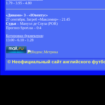
1.79 - 3.95 - 4.80
«Динамо» З - «Ювентус»
27 сентября, Загреб «Максимир» - 21:45
Судья
– Мануэл де Соуза (POR)
Прогноз Sport.ua – 0:4
Котировки букмекеров
:
13.00 - 6.10 - 1.28
© Неофициальный сайт английского футбо