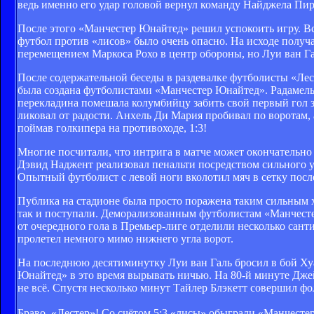
ведь именно его удар головой вернул команду Найджела Пир
После этого «Манчестер Юнайтед» решил успокоить игру. Всё
футбол против «лисов» было очень опасно. На исходе полу
перемещением Маркоса Рохо в центр обороны, но Луи ван Г
После содержательной беседы в раздевалке футболисты «Лест
была создана футболистами «Манчестер Юнайтед». Радамель
перекладина помешала колумбийцу забить свой первый гол з
ликовал от радости. Анхель Ди Мария пробивал по воротам, 
поймав голкипера на противоходе, 1:3!
Многие посчитали, что интрига в матче может окончательно 
Дэвид Наджент реализовал пенальти посредством сильного уд
Опытный футболист с левой ноги вколотил мяч в сетку посл
Публика на стадионе была просто поражена таким сильным х
так и поступали. Деморализованным футболистам «Манчесте
от очередного гола в Премьер-лиге отделили несколько сан
пролетел немного мимо нижнего угла ворот.
На последнюю десятиминутку Луи ван Галь бросил в бой Ху
Юнайтед» в это время вырывать ничью. На 80-й минуте Джей
не всё. Спустя несколько минут Тайлер Блэкетт совершил ф
Браво, «Лестер»! Со счётом 5:3 «лисы» обыграли «Манчесте