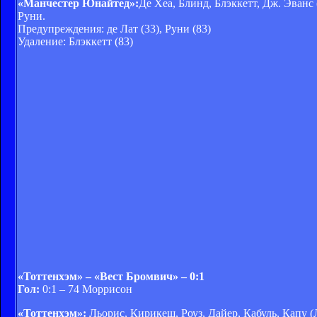
«Манчестер Юнайтед»:
Де Хеа, Блинд, Блэккетт, Дж. Эванс 
Руни.
Предупреждения: де Лат (33), Руни (83)
Удаление: Блэккетт (83)
«Тоттенхэм» – «Вест Бромвич» – 0:1
Гол:
0:1 – 74 Моррисон
«Тоттенхэм»:
Льорис, Кирикеш, Роуз, Дайер, Кабуль, Капу (