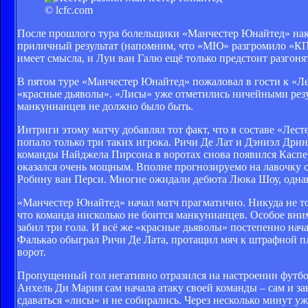
© lcfc.com
После прошлого тура болельщики «Манчестер Юнайтед» нако
приличный результат (напомним, что «МЮ» разгромило «КПР»
имеет смысла, и Луи ван Галю ещё только предстоит разгоня
В пятом туре «Манчестер Юнайтед» пожаловал в гости к «Л
«красные дьяволы». «Лисы» уже отметились ничейными резу
манкунианцев не должно было быть.
Интриги этому матчу добавлял тот факт, что в составе «Ле
попало только три таких игрока. Ричи Де Лат и Дэниэл Дринк
команды Найджела Пирсона в воротах снова появился Каспер 
оказался очень мощным. Вполне прогнозируемо на лавочку се
Робину ван Перси. Многие ожидали дебюта Люка Шоу, однак
«Манчестер Юнайтед» начал матч прагматично. Никуда не тор
что команда нисколько не боится манкунианцев. Особое вни
забил три гола. И всё же «красные дьяволы» постепенно нач
Фалькао обыграл Ричи Де Лата, протащил мяч к штрафной пл
ворот.
Пропущенный гол негативно отразился на настроении футбо
Анхель Ди Мария сам начала атаку своей команды – сам и з
сдаваться «лисы» и не собирались. Через несколько минут уж