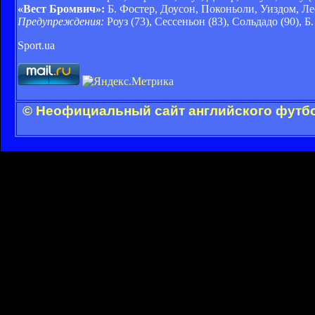
«Вест Бромвич»:
Б. Фостер, Доусон, Поконьоли, Уиздом, Ле
Предупреждения:
Роуз (73), Сессеньон (83), Сольдадо (90), Б
Sport.ua
© Неофициальный сайт английского футбо