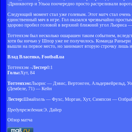
-Дринквотер и Ульоа поочередно просто растреливали ворота 
Следующий момент стал уже голевым. Этот матч стал очень 
единственный мяч в игре. Гол оказался чрезвычайно простым
здорово пробил головой в верхний ближний угол Льориса — 
Тоттенхэм был несколько ошарашен таким событием, вследст
хотя бы ничью у Шпор уже не получилось. Команда Раньери 
вышли на первое место, но занимают вторую строчку лишь и
Влад Власенко, Football.ua
Тоттенхэм –
Лестер
0:1
Голы:
Хут, 84
Тоттенхэм:
Льорис — Дэвис, Вертонген, Альдервейрельд, Уо
(Дембеле, 71) — Кейн
Лестер:
Шмайхель — Фухс, Морган, Хут, Симпсон — Олбрайтон
Предупреждения:
Э. Дайер
Обзор матча