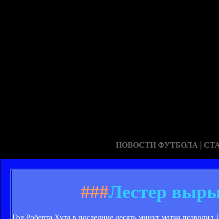
|
НОВОСТИ ФУТБОЛА
СТ
###
Лестер выры
Гол Роберта Хута в последние десять минут матча позволил