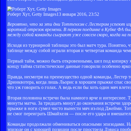
Роберт Хут, Getty Images
13 января 2016, 23:52
Вероятно, что за эти дни Тоттенхэм с Лестером успеют изр
короткий отрезок времени. В первом поединке в Кубке ФА бы
между собой команды сыграют уже совсем скоро, когда на п
Исходя из турнирной таблицы это был матч тура. Понятно, 
таблице между собой играли вторая и четвертая команда чем
Первый тайм, можно быть откровенными, шел под копирку х
концу тайма статистические данные говорили особенно ярко:
Правда, несмотря на преимущество одной команды, Лестер т
Дринквотера, когда лишь Льорис в хорошем прыжке спас сво
что уж говорить о голах. А ведь если бы хоть один мяч влете
Вторая половина встречи была намного ярче и интереснее. Т
минуты матча. За тридцать минут до окончания встречи здор
прыжке в ноги сумел чисто вынести мяч из-под Джейми. То
не смог переиграть Шмайхеля — после его удара и вмешатель
Команды продолжали обмениваться опасными эпизодами. На 7
эпизоде он с хорошей позиции после прострела Дэвиса про