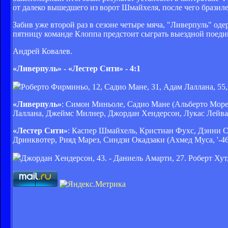
от далеко вышедшего из ворот Шмайхеля, после чего бразил
Забив уже второй раз в сезоне четыре мяча, "Ливерпуль" од
пятницу команде Клоппа предстоит сыграть выездной поедин
Андрей Ковалев.
«Ливерпуль» - «Лестер Сити» - 4:1
Роберто Фирминьо, 12, Садио Мане, 31, Адам Лаллана, 55
«Ливерпуль»
: Симон Миньоле, Садио Мане (Альберто Морен
Лаллана, Джеймс Милнер, Джордан Хендерсон, Лукас Лейва,
«Лестер Сити»
: Каспер Шмайхель, Кристиан Фухс, Дэнни Си
Дринквотер, Рияд Марез, Синдзи Окадзаки (Ахмед Муса, '-46
Джордан Хендерсон, 43. - Даниель Амарти, 27. Роберт Хут,