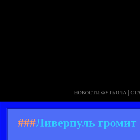
|
НОВОСТИ ФУТБОЛА
СТ
###
Ливерпуль громит 