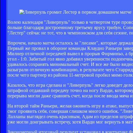
Волею календаря "Ливерпуль" только в четвертом туре пров
больше благодаря достроенному третьему ярусу трибун. Сопе
"Лестер" сейчас не тот, что в чемпионском для себя сезоне, 
Впрочем, начало матча осталось за "лисами", которые держа
Первый же провал в обороне команды Клаудио Раньери завер
Милнер отличной передачей вывел в прорыв Фирминьо, а бр
угол - 1:0. Забитый гол явно добавил уверенности подопечн
удавалось сохранять минимальный счет. И все же было видно,
разыграли отличную комбинацию, в результате чего Старрид
после чего партнер из района 11-метровой пробил мимо голк
Казалось, что игра сделана и "Ливерпуль" легко доведет д
штрафной отдавший передачу точно на ногу Варди, которому
перерыва могли даже сравнять счет, когда после ввода мяча 
На второй тайм Раньери, желая оживить игру в атаке, выпу
смог проявить себя, совершая слишком много ошибок. "Ливе
Лалланы выглядел очень красивым, Адам из пределов штрафн
уже могли доигрывать встречу, хотя Варди мог вернуть в ма
Закономерный итоговый результат установил в контратаке 