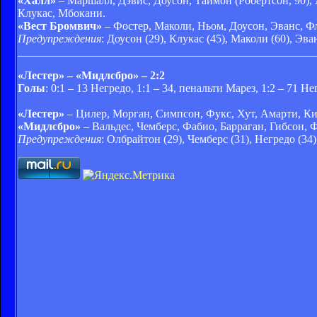
«Халл»
– Маршалл, Дэвис, Доусон, Таймон (Робертсон, 90),
Клукас, Мбокани.
«Вест
Бромвич»
– Фос
тер, Маколи, Ньом, Доусон, Эванс, Ф
Предупреждения
: Доусон (29), Клукас (45), Маколи (60), Эва
____________________________________________________
«Лестер» – «Мидлсбро» – 2:2
Голы
: 0:1 – 13 Негредо, 1:1 – 34, пенальти Марез, 1:2 – 71 Н
«Лестер»
– Цилер, Морган, Симпсон, Фукс, Хут, Амарти, Кин
«Мидлсбро»
– Вальдес, Чемберс, Фабио, Барраган, Гибсон, Ф
Предупреждения
: Олбрайтон (29), Чемберс (31), Негредо (34),