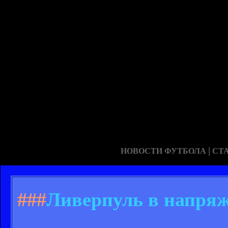
|
НОВОСТИ ФУТБОЛА
СТ
###
Ливерпуль в напря