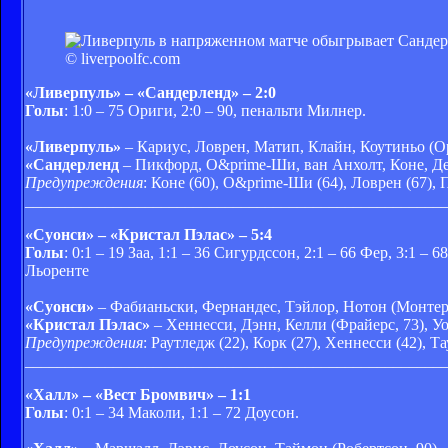
© liverpoolfc.com
«Ливерпуль» – «Сандерленд» – 2:0
Голы
: 1:0 – 75 Ориги, 2:0 – 90, пенальти Милнер.
«Ливерпуль»
– Кариус, Ловрен, Матип, Клайн, Коутиньо (О
«Сандерленд
– Пикфорд, О&prime-Ши, ван Анхолт, Коне, Ден
Предупреждения
: Коне (60), О&prime-Ши (64), Ловрен (67), 
____________________________________________________
«Суонси» – «Кристал Пэлас» – 5:4
Голы
: 0:1 – 19 Заа, 1:1 – 36 Сигурдссон, 2:1 – 66 Фер, 3:1 – 
Льоренте
«Суонси»
– Фабианьски, Фернандес, Тэйлор, Нотон (Монтеро,
«Кристал
Пэлас»
– Хеннес
си, Дэнн, Келли (Фрайерс, 73), У
Предупреждения
: Раутледж (22), Корк (27), Хеннесси (42), Т
____________________________________________________
«Халл» – «Вест Бромвич» – 1:1
Голы
: 0:1 – 34 Маколи, 1:1 – 72 Доусон.