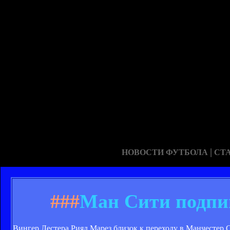
|
НОВОСТИ ФУТБОЛА
СТ
###
​Ман Сити подпи
Вингер Лестера Рияд Марез близок к переходу в Манчестер 