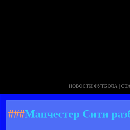
|
НОВОСТИ ФУТБОЛА
СТ
###
Манчестер Сити разб