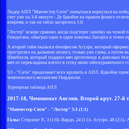
Лидер АПЛ "Манчестер Сити" попытался вернуться на побед
счет уже на 3-й минуте - Де Брюйне на правом фланге отлич
вовремя, и так на табло загорелось 1:0.
"Лестер" вскоре сравнял, когда подстерег ошибку на чужой 
Гюндогана, обыграл один в один новичка Лапорта и точно пр
А второй тайм оказался бенефисом Агуэро, который оформил
прострелил на дальнюю штангу, только уже слева, а потом вы
Шмейхеля, который подарил мяч аргентинцу в довольно безо
мяч от перекладины влетел в сетку мимо обескураженного г
5:1 - "Сити" продолжает всех крушить в АПЛ. Вдвойне при
чемпионского механизма Гвардиолы.
Турнирная таблица АПЛ
2017-18, Чемпионат Англии. Второй круг. 27-й т
"Манчестер Сити" - "Лестер" 5:1 (1:1)
Голы:
Стерлинг Р., 3 (1:0)- Варди, 24 (1:1)- Агуэро, 48 (2:1)- 