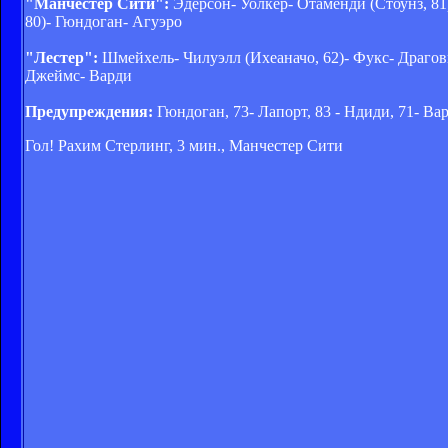
"Манчестер Сити":
Эдерсон- Уолкер- Отаменди (Стоунз, 81)
80)- Гюндоган- Агуэро
"Лестер":
Шмейхель- Чилуэлл (Ихеаначо, 62)- Фукс- Драгов
Джеймс- Варди
Предупреждения:
Гюндоган, 73- Лапорт, 83 - Ндиди, 71- Вар
Гол! Рахим Стерлинг, 3 мин., Манчестер Сити