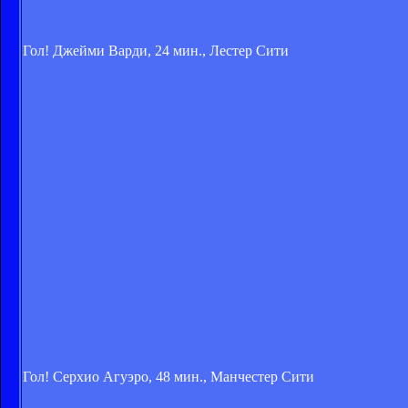
Гол! Джейми Варди, 24 мин., Лестер Сити
Гол! Серхио Агуэро, 48 мин., Манчестер Сити