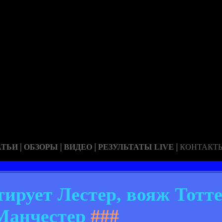
|
|
|
|
АТЬИ
ОБЗОРЫ
ВИДЕО
РЕЗУЛЬТАТЫ LIVE
КОНТАКТ
ирует Лестер, вояж Тотте
Манчестер
###