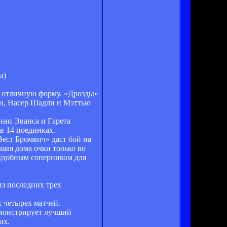
ы)
м отличную форму. «Дрозды»
он, Насер Шадли и Мэттью
нни Эванса и Гарета
в 14 поединках.
Вест Бромвич» даст бой на
шая дома очки только во
еудобным соперником для
из последних трех
 четырех матчей.
емонстрирует лучший
их.