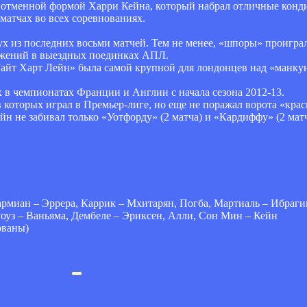
с отменной формой Харри Кейна, который набрал отличные кон
матчах во всех соревнованиях.
ух из последних восьми матчей. Тем не менее, «шпоры» проигра
ражений в выездных поединках АПЛ.
«Уайт Харт Лейн» была самой крупной для лондонцев над «манку
 в чемпионатах Франции и Англии с начала сезона 2012-13.
в которых играл в Премьер-лиге, но еще не поражал ворота «кра
не забивал только «Уотфорду» (2 матча) и «Кардиффу» (2 матч
Дармиан – Эррера, Каррик – Мхитарян, Погба, Мартиаль – Ибраг
 Роуз – Ваньяма, Дембеле – Эриксен, Алли, Сон Мин – Кейн
ованы)