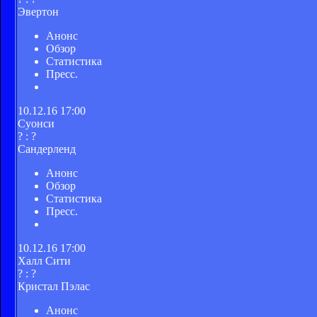
Эвертон
Анонс
Обзор
Статистика
Пресс.
10.12.16 17:00
Суонси
? : ?
Сандерленд
Анонс
Обзор
Статистика
Пресс.
10.12.16 17:00
Халл Сити
? : ?
Кристал Пэлас
Анонс