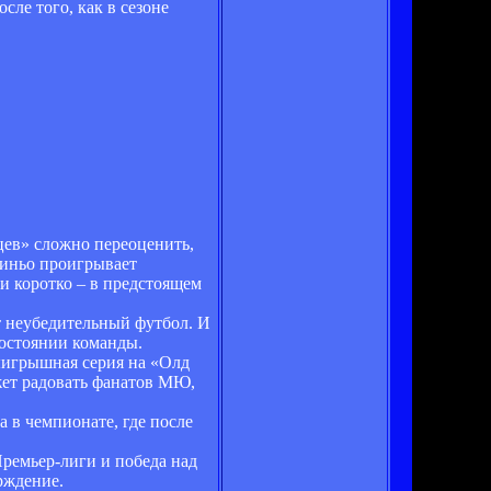
сле того, как в сезоне
цев» сложно переоценить,
риньо проигрывает
и коротко – в предстоящем
т неубедительный футбол. И
состоянии команды.
ыигрышная серия на «Олд
ожет радовать фанатов МЮ,
 в чемпионате, где после
Премьер-лиги и победа над
рждение.