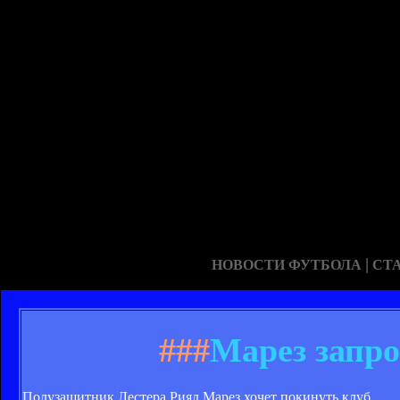
|
НОВОСТИ ФУТБОЛА
СТ
###
Марез запро
Полузащитник Лестера Рияд Марез хочет покинуть клуб.