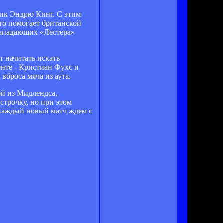
ник Эндрю Кинг. С этим
что помогает британской
нападающих «Лестера»
т начитать искать
енте - Кристиан Фухс и
вброса мяча из аута.
ой из Мидлендса,
строчку, но при этом
каждый новый матч ждем с