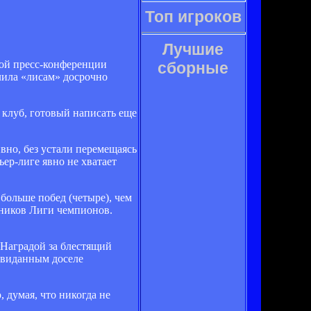
Топ игроков
Лучшие
вой пресс-конференции
сборные
лила «лисам» досрочно
 клуб, готовый написать еще
вно, без устали перемещаясь
ер-лиге явно не хватает
 больше побед (четыре), чем
тников Лиги чемпионов.
 Наградой за блестящий
евиданным доселе
, думая, что никогда не