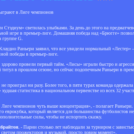
и Стэдиум» светилась улыбками. За день до этого на предматче
ной игре в премьер-лиге. Домашняя победа над «Брюгге» позво
в группе G.
лаудио Раньери заявил, что все увидели нормальный «Лестер» -
нной победы в премьер-лиге.
здорово провели первый тайм. «Лисы» играли быстро и агресси
титул в прошлом сезоне, но сейчас подопечным Раньери в премь
не проиграл ни разу. Более того, в пяти турах команда одержала
» худшая статистика в национальном первенстве из всех 32 учас
в Лиге чемпионов чуть выше концентрация», - полагает Раньери.
го еврокубка, который является для большинства футболистов н
ополнительные силы, чтобы не испортить сказку.
брайтон
. - Парни столько лет наблюдали за турниром с завистью
я светом прожекторов и музыкой, просто ловим момент».