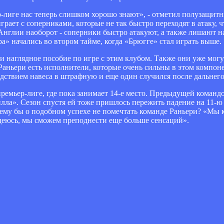
р-лиге нас теперь слишком хорошо знают», - отметил полузащит
рает с соперниками, которые не так быстро переходят в атаку, 
 Англии наоборот - соперники быстро атакуют, а также лишают 
а» начались во втором тайме, когда «Брюгге» стал играть выше.
 наглядное пособие по игре с этим клубом. Также они уже могу
Раньери есть исполнители, которые очень сильны в этом компон
дствием навеса в штрафную и еще один случился после дальнего 
премьер-лиге, где пока занимает 14-е место. Предыдущей команд
ла». Сезон спустя ей тоже пришлось пережить падение на 11-ю 
му бы о подобном успехе не помечтать команде Раньери? «Мы 
адеюсь, мы сможем преподнести еще больше сенсаций».