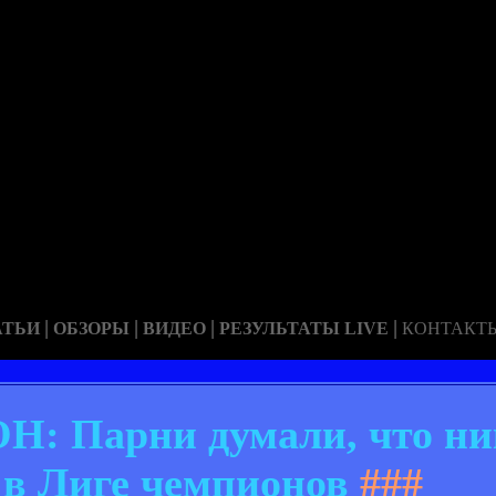
|
|
|
|
АТЬИ
ОБЗОРЫ
ВИДЕО
РЕЗУЛЬТАТЫ LIVE
КОНТАКТ
 Парни думали, что ник
в Лиге чемпионов
###