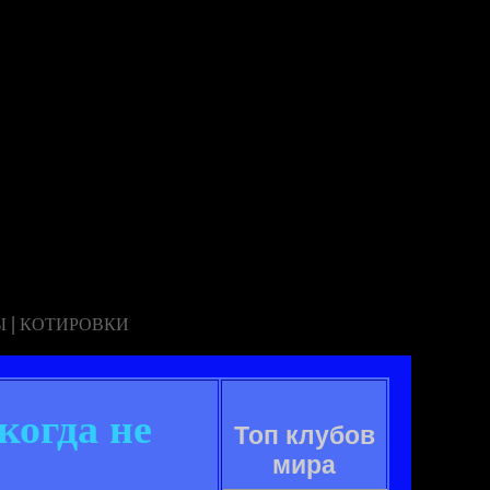
|
Ы
КОТИРОВКИ
огда не
Топ клубов
мира