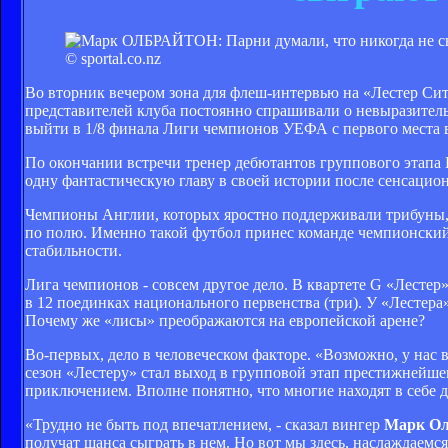
© sportal.co.nz
Во вторник вечером зона для флеш-интервью на «Лестер Сит
представителей клуба постоянно спрашивали о невыразитель
выйти в 1/8 финала Лиги чемпионов УЕФА с первого места 
По окончании встречи тренер дебютантов группового этапа К
одну фантастическую главу в своей истории после сенсацио
Чемпионы Англии, которых яростно поддерживали трибуны, 
по полю. Именно такой футбол принес команде чемпионский 
стабильности.
Лига чемпионов - совсем другое дело. В квартете G «Лестер» 
в 12 поединках национального первенства (три). У «Лестера
Почему же «лисы» преображаются на европейской арене?
Во-первых, дело в человеческом факторе. «Возможно, у нас 
сезон «Лестеру» стал выход в групповой этап престижнейше
приключением. Вполне понятно, что многие находят в себе д
«Трудно не быть под впечатлением, - сказал вингер
Марк Ол
получат шанса сыграть в нем. Но вот мы здесь, наслаждаемс