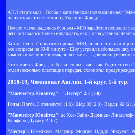
АПЛ стартовала - Погба с капитанской повязкой вывел "Ман
нашлось место и чемпиону Украины Фреду.
Начало матча выдалось бурным - МЮ заработал пенальти уже
чего оставалось только наблюдать, как Погба устанавливает м
Затем "Лестер" ощутимо прижал МЮ, но воплотить инициатив
все вопросы на 83-й минуте - Шоу устроил небольшое шоу с
компенсированное время, но все же 2:1 - довольно уверенн
Что касается Фреда, то бразилец выглядел так, будто это е
отдал несколько блестящих передач, схлопотал предупрежде
2018-19, Чемпионат Англии. 1-й круг. 1-й тур.
"Манчестер Юнайтед" - "Лестер" 2:1 (1:0)
Голы:
Погба, 3 (пенальти) (1:0)- Шоу, 83 (2:0)- Варди, 92 (2:1)
"Манчестер Юнайтед":
де Хеа- Байи- Дармиан- Линделеф- 
Рашфорд (Лукаку Р., 67)
"Лестер":
Шмейхель- Магуайр- Морган- Ндиди- Чилуэлл- Рика