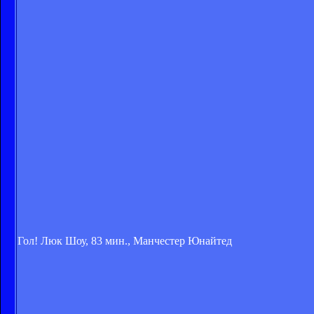
Гол! Люк Шоу, 83 мин., Манчестер Юнайтед