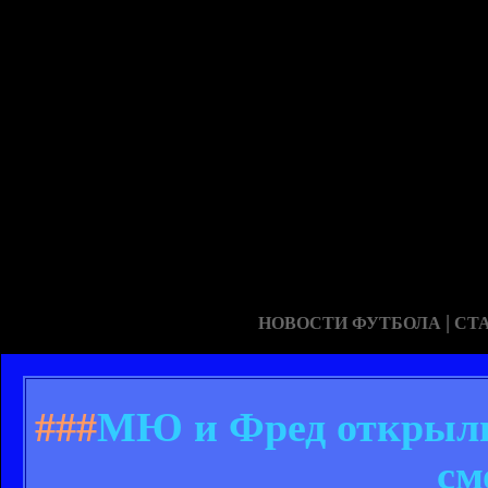
|
НОВОСТИ ФУТБОЛА
СТ
###
МЮ и Фред открыли 
см