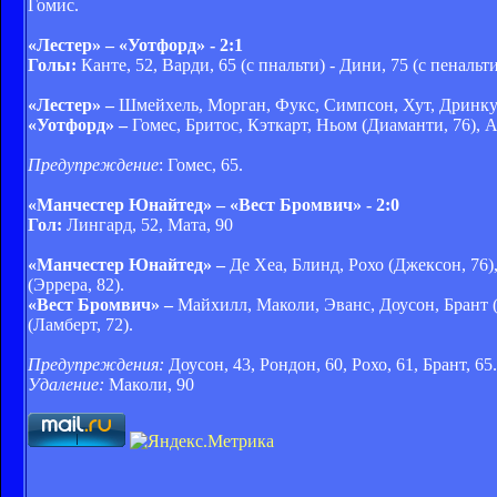
Гомис.
«Лестер» – «Уотфорд» - 2:1
Голы:
Канте, 52, Варди, 65 (с пнальти) - Дини, 75 (с пенальти
«Лестер» –
Шмейхель, Морган, Фукс, Симпсон, Хут, Дринкуот
«Уотфорд» –
Гомес, Бритос, Кэткарт, Ньом (Диаманти, 76), А
Предупреждение
: Гомес, 65.
«Манчестер Юнайтед» – «Вест Бромвич» - 2:0
Гол:
Лингард, 52, Мата, 90
«Манчестер Юнайтед» –
Де Хеа, Блинд, Рохо (Джексон, 76
(Эррера, 82).
«Вест Бромвич» –
Майхилл, Маколи, Эванс, Доусон, Брант (
(Ламберт, 72).
Предупреждения:
Доусон, 43, Рондон, 60, Рохо, 61, Брант, 65.
Удаление:
Маколи, 90