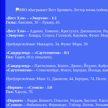
«Вест Хэм» – «Эвертон» - 1:1
Голы:
Лансини, 30 – Лукаку, 43.
«Вест Хэм» –
Адриан, Томкинс, Крессуэлл, Дженкинсон, Рид,
«Эвертон» –
Ховард, Стоунз, Гэллоуэй, Коулмэн, Фунес Мори
Предупреждения:
Маккарти, 34, Фунес Мори, 59.
«Сандерленд» – «Саутгемптон» - 0:1
Гол:
Тадич, 69 (с пенальти).
«Сандерленд» –
Пантилимон, Коатес, Джонс, Йедлин, Кабуль,
«Саутгемптон» –
Стекеленбург, Фонте, Бертран, Йосида, ван 
Предупреждения:
Мане 11, Джонсон, 44, Бертран, 74, Пелле, 
«Норвич» – «Суонси» - 1:0
Гол:
Хаусон, 70.
«Норвич»
– Радди, Беннетт, Ольссон, Уиздом, Бассонг, Хаус
«Суонси» –
Фабианьски, Фернандес, Тэйлор, Нотон, Уильямс,