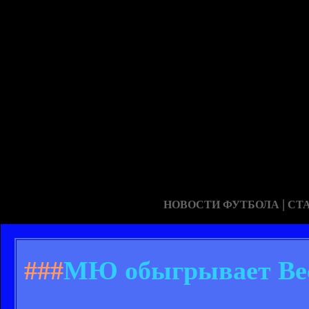
|
НОВОСТИ ФУТБОЛА
СТ
###
МЮ обыгрывает Вес