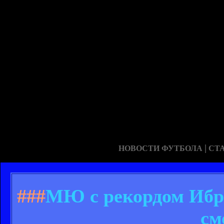
|
НОВОСТИ ФУТБОЛА
СТ
###
МЮ с рекордом Ибра
см