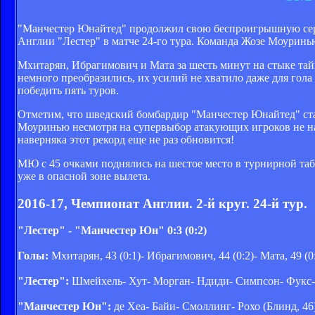
"Манчестер Юнайтед" продолжил свою беспроигрышную сери
Англии "Лестер" в матче 24-го тура. Команда Жозе Моуринь
Мхитарян, Ибрагимович и Мата за шесть минут на стыке та
немного преобразились, их усилий не хватило даже для гола
победить пять туров.
Отметим, что шведский бомбардир "Манчестер Юнайтед" стал
Моуринью несмотря на супервыбор атакующих игроков не наме
наверняка этот рекорд еще не раз обновится!
МЮ с 45 очками поднялись на шестое место в турнирной табл
уже в опасной зоне вылета.
2016-17, Чемпионат Англии. 2-й круг. 24-й тур.
"Лестер" - "Манчестер Юн" 0:3 (0:2)
Голы:
Мхитарян, 43 (0:1)- Ибрагимович, 44 (0:2)- Мата, 49 (0
"Лестер":
Шмейхель- Хут- Морган- Ндиди- Симпсон- Фукс- Д
"Манчестер Юн":
де Хеа- Байи- Смоллинг- Рохо (Блинд, 46