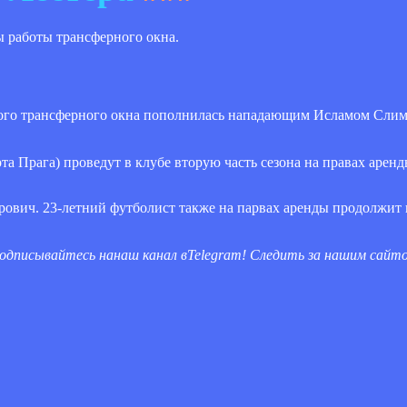
ы работы трансферного окна.
ского трансферного окна пополнилась нападающим Исламом Сли
та Прага) проведут в клубе вторую часть сезона на правах аренд
ович. 23-летний футболист также на парвах аренды продолжит 
одписывайтесь на
наш канал в
Telegram
! Следить за нашим сай