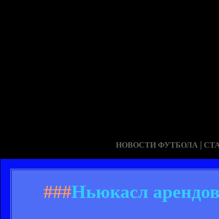
|
НОВОСТИ ФУТБОЛА
СТ
###
Ньюкасл арендов