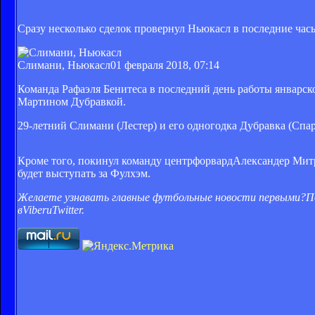
Сразу несколько сделок провернул Ньюкасл в последние час
Слимани, Ньюкасл
01 февраля 2018, 07:14
Команда Рафаэля Бенитеса в последний день работы январ
Мартином Дубравкой.
29-летний Слимани (Лестер) и его одногодка Дубравка (Спар
Кроме того, покинул команду
центрфорвард
Александер Митр
будет выступать за Фулхэм.
Желаете узнавать главные футбольные новости первыми?
П
в
Viber
и
Twitter
.