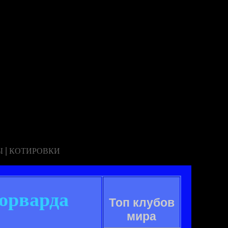
|
Ы
КОТИРОВКИ
орварда
Топ клубов
мира