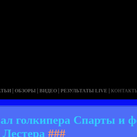
|
|
|
|
АТЬИ
ОБЗОРЫ
ВИДЕО
РЕЗУЛЬТАТЫ LIVE
КОНТАКТ
ал голкипера Спарты и ф
Лестера
###