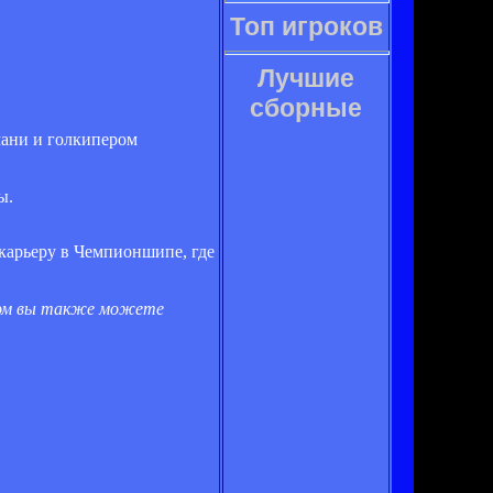
Топ игроков
Лучшие
сборные
мани и голкипером
ы.
карьеру в Чемпионшипе, где
том вы также можете