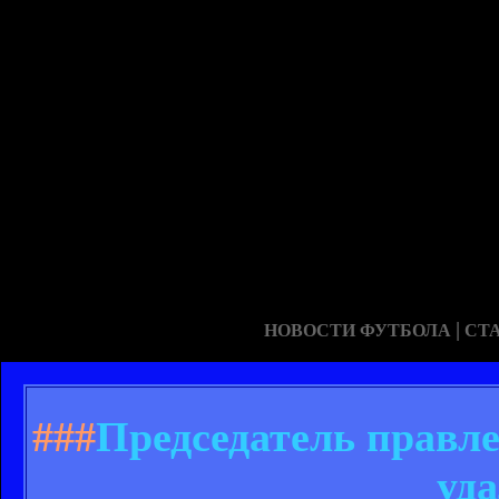
|
НОВОСТИ ФУТБОЛА
СТ
###
Председатель правле
уд