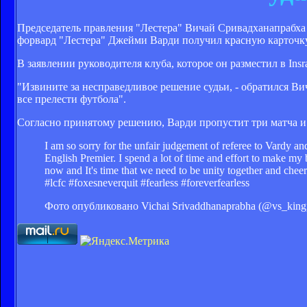
Председатель правления "Лестера" Вичай Сривадханапрабха 
форвард "Лестера" Джейми Варди получил красную карточк
В заявлении руководителя клуба, которое он разместил в In
"Извините за несправедливое решение судьи, - обратился Ви
все прелести футбола".
Согласно принятому решению, Варди пропустит три матча и 
I am so sorry for the unfair judgement of referee to Vardy an
English Premier. I spend a lot of time and effort to make my
now and It's time that we need to be unity together and cheer
#lcfc #foxesneverquit #fearless #foreverfearless
Фото опубликовано Vichai Srivaddhanaprabha (@vs_kin