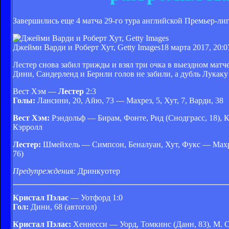
Завершились еще 4 матча 29-го тура английской Премьер-лиг
Джейми Варди и Роберт Хут, Getty Images
18 марта 2017, 20:0
Лестер снова забил трижды и взял три очка в выездном мат
Дини, Сандерленд и Бернли голов не забили, а дубль Лукак
Вест Хэм —
Лестер
2:3
Голы:
Лансини, 20, Айю, 73 — Махрез, 5, Хут, 7, Варди, 38
Вест Хэм:
Рэндольф — Бирам, Фонте, Рид (Снодграсс, 18), 
Кэрролл
Лестер:
Шмейхель — Симпсон, Беналуан, Хут, Фукс — Махрез
76)
Предупреждения:
Дринкуотер
Кристал Пэлас
— Уотфорд 1:0
Гол:
Дини, 68 (автогол)
Кристал Пэлас:
Хеннесси — Уорд, Томкинс (Данн, 83), М. 