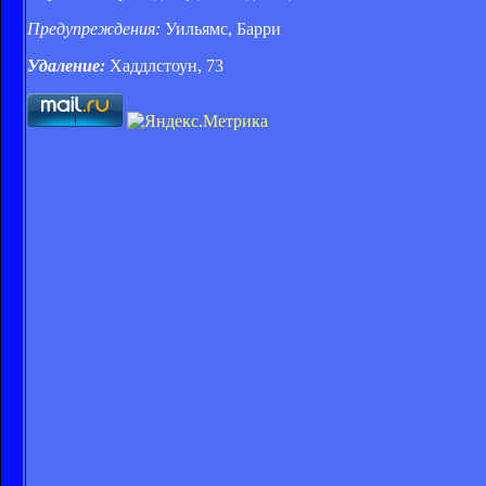
Предупреждения:
Уильямс, Барри
Удаление:
Хаддлстоун, 73