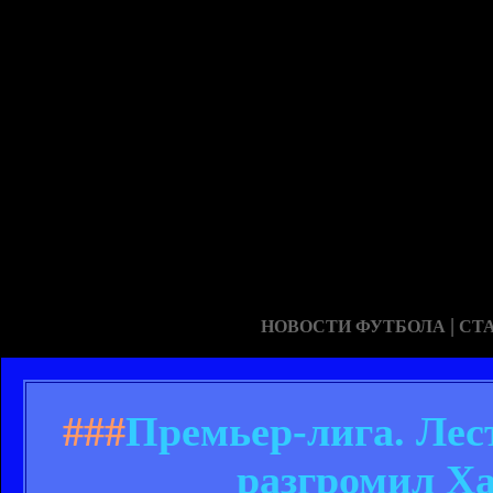
|
НОВОСТИ ФУТБОЛА
СТ
###
Премьер-лига. Лес
разгромил Ха