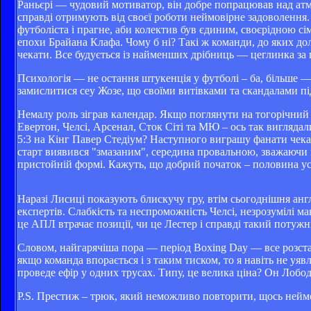
Раньєрі — чудовий мотиватор, він добре попрацював над ат
справді отримують від своєї роботи неймовірне задоволення.
футболіста і прагне, аби колектив був єдиним, своєрідною сі
епохи Брайана Клафа. Чому б ні? Такі ж команди, до яких до
чекати. Все будується із найменших дрібниць — цеглинка за 
Психологія — не остання штукенція у футболі – ба, більше — 
замислитися сеу Жозе, що своїми витівками та скандалами п
Немалу роль зіграв календар. Якщо поглянути на тогорічний 
Евертон, Челсі, Арсенал, Сток Сіті та МЮ – ось так виглядали
5:3 на Кінг Павер Стедіум? Наступного виграшу фанати чекал
старт виявився "змазаним", середина провальною, зважаючи на 
пристойній формі. Кажуть, що добрий початок – половина усп
Наразі Лисиці показують блискучу гру, втім сьогоднішня англі
експертів. Слабкість та неспроможність Челсі, незрозумілі м
це АПЛ втрачає позиції, чи це Лестер і справді такий потуж
Словом, найгарячіша пора — період Boxing Day — все розстав
якщо команда впорається і з таким тиском, то я навіть не уявл
проведе ефір у одних трусах. Типу, це велика ціна? Он Лобод
P.S. Престиж – трюк, який неможливо повторити, щось неймо