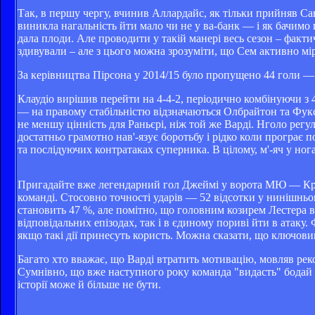
Так, в першу чергу, вчинив Аллардайс, як тільки прийняв Сан
виникла нагальність йти мало чи не у ва-банк — і як бачим
дала плоди. Але проводити у такій манері весь сезон – факт
здивували – але з цього можна зрозуміти, що Сем активно мір
За керівництва Пірсона у 2014/15 було пропущено 44 голи — 
Клаудіо вирішив перейти на 4-4-2, періодично комбінуючи з 
— на правому стабільністю відзначаються Олбрайтон та Фукс
не меншу цінність для Раньєрі, ніж той же Варді. Нголо регу
достатньо грамотно нав'-язує боротьбу і рідко коли програє
та послідуючих контратаках суперника. В цілому, м'-яч у ног
Пригадайте вже легендарний гол Джеймі у ворота МЮ — Кріс
команді. Стосовно точності ударів — 52 відсотки у нинішньо
становить 47 %, але помітно, що головним козирем Лестера вс
відповідальних епізодах, так і в єдиному пориві йти в атаку
якщо такі дії принесуть користь. Можна сказати, що ключов
Багато хто вважає, що Варді втратить мотивацію, мовляв реко
Сумнівно, що вже наступного року команда "видасть" бодай що
історії може й більше не бути.