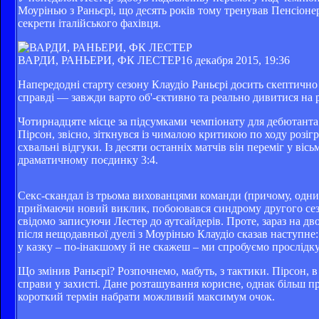
Моурінью з Раньєрі, що десять років тому тренував Пенсіон
секрети італійського фахівця.
ВАРДИ, РАНЬЕРИ, ФК ЛЕСТЕР
16 декабря 2015, 19:36
Напередодні старту сезону Клаудіо Раньєрі досить скептично
справді — завжди варто об'-єктивно та реально дивитися на р
Чотирнадцяте місце за підсумками чемпіонату для дебютанта
Пірсон, звісно, зіткнувся із чималою критикою по ходу розіг
схвальні відгуки. Із десяти останніх матчів він переміг у ві
драматичному поєдинку 3:4.
Секс-скандал із трьома вихованцями команди (причому, одним
приймаючи новий виклик, побоювався синдрому другого сезон
свідомо записуючи Лестер до аутсайдерів. Проте, зараз на дв
після нещодавньої дуелі з Моурінью Клаудіо сказав наступне:
у казку – по-інакшому й не скажеш – ми спробуємо прослідку
Що змінив Раньєрі? Розпочнемо, мабуть, з тактики. Пірсон, в
справи у захисті. Дане розташування корисне, однак більш п
короткий термін набрати можливий максимум очок.