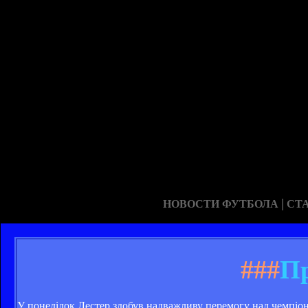
|
НОВОСТИ ФУТБОЛА
СТ
###
Пр
У понеділок Лестер здобув надважливу перемогу над чемпіоно