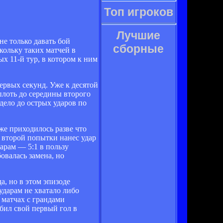
Топ игроков
Лучшие
е только давать бой
сборные
кольку таких матчей в
ых 11-й тур, в котором к ним
ервых секунд. Уже к десятой
плоть до середины второго
дело до острых ударов по
же приходилось разве что
о второй попытки нанес удар
арам — 5:1 в пользу
овалась замена, но
а, но в этом эпизоде
дарам не хватало либо
 матчах с грандами
бил свой первый гол в