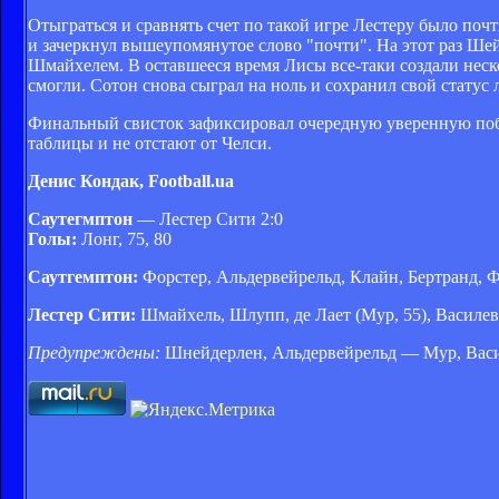
Отыграться и сравнять счет по такой игре Лестеру было по
и зачеркнул вышеупомянутое слово "почти". На этот раз Ше
Шмайхелем. В оставшееся время Лисы все-таки создали неск
смогли. Сотон снова сыграл на ноль и сохранил свой статус
Финальный свисток зафиксировал очередную уверенную поб
таблицы и не отстают от Челси.
Денис Кондак, Football.ua
Саутегмптон
— Лестер Сити 2:0
Голы:
Лонг, 75, 80
Саутгемптон:
Форстер, Альдервейрельд, Клайн, Бертранд, Фо
Лестер Сити:
Шмайхель, Шлупп, де Лает (Мур, 55), Василевс
Предупреждены:
Шнейдерлен, Альдервейрельд — Мур, Вас