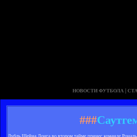
|
НОВОСТИ ФУТБОЛА
СТ
###
Саутге
Дубль Шейна Лонга во втором тайме принес команде Рональ