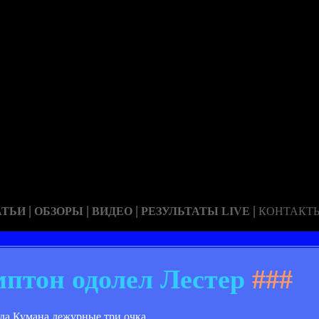
|
|
|
|
АТЬИ
ОБЗОРЫ
ВИДЕО
РЕЗУЛЬТАТЫ LIVE
КОНТАКТ
мптон одолел Лестер
###
да Кумана дежурные три очка.