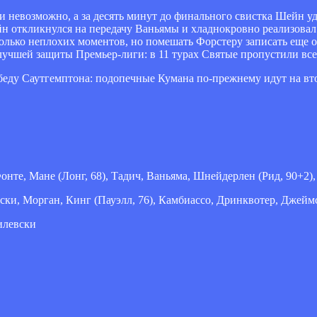
чти невозможно, а за десять минут до финального свистка Шейн
йн откликнулся на передачу Ваньямы и хладнокровно реализовал
олько неплохих моментов, но помешать Форстеру записать еще од
 лучшей защиты Премьер-лиги: в 11 турах Святые пропустили все
еду Саутгемптона: подопечные Кумана по-прежнему идут на вт
нте, Мане (Лонг, 68), Тадич, Ваньяма, Шнейдерлен (Рид, 90+2), 
ки, Морган, Кинг (Пауэлл, 76), Камбиассо, Дринквотер, Джеймс,
илевски