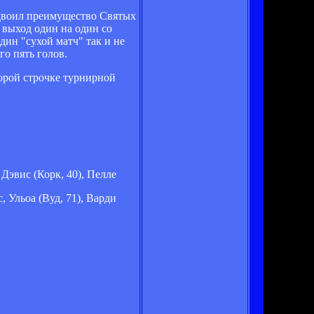
 удвоил преимущество Святых
 выход один на один со
ин "сухой матч" так и не
го пять голов.
орой строчке турнирной
Дэвис (Корк, 40), Пелле
 Ульоа (Вуд, 71), Варди