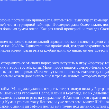
 сезоне постепенно привыкает Саутгемптон, вынуждает команду н
ней части турнирной таблицы. Последнее даже более важно, пос
я большая сумма очков. Как раз такой проверкой и стал для Свят
ышел на поле с максимальной заряженностью и взялся за дело с п
метки 70-30%. Единственной проблемой, которая сохранялась в
владел мячом, разыгрывал комбинации, но никак не мог довести 
отодвинуть ее от своих ворот, хотя вступать в игру Форстеру то
ик у ворот гостей, когда Мане, прорвавшись с левого фланга, с
чивым итогом первых 45-ти минут можно назвать статистику по уд
облемам хозяев добавилась еще и травма Дэвиса, которому потреб
тайма Мане даже удалось открыть счет, замкнув подачу Бертранд
м Шмайхеля угрожали Пелле, Клайн и Бертранд, но их дальним у
охлись и стали играть на удержание. В Англии такая стратегия в
льд Куман усилил атаку Лонгом, и уже через семь минут Шейн за
ударом с линии штрафной послал мяч точно под дальнюю штангу.