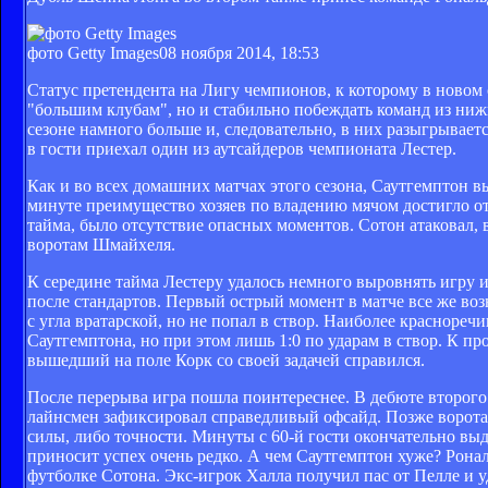
фото Getty Images
08 ноября 2014, 18:53
Статус претендента на Лигу чемпионов, к которому в новом
"большим клубам", но и стабильно побеждать команд из ниж
сезоне намного больше и, следовательно, в них разыгрываетс
в гости приехал один из аутсайдеров чемпионата Лестер.
Как и во всех домашних матчах этого сезона, Саутгемптон в
минуте преимущество хозяев по владению мячом достигло от
тайма, было отсутствие опасных моментов. Сотон атаковал, 
воротам Шмайхеля.
К середине тайма Лестеру удалось немного выровнять игру и 
после стандартов. Первый острый момент в матче все же возн
с угла вратарской, но не попал в створ. Наиболее красноре
Саутгемптона, но при этом лишь 1:0 по ударам в створ. К пр
вышедший на поле Корк со своей задачей справился.
После перерыва игра пошла поинтереснее. В дебюте второго 
лайнсмен зафиксировал справедливый офсайд. Позже ворота
силы, либо точности. Минуты с 60-й гости окончательно выд
приносит успех очень редко. А чем Саутгемптон хуже? Рона
футболке Сотона. Экс-игрок Халла получил пас от Пелле и 