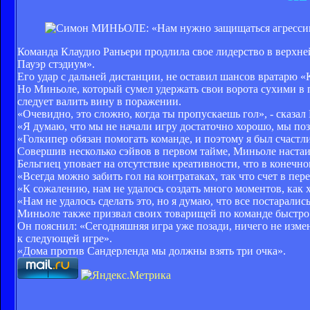
Команда Клаудио Раньери продлила свое лидерство в верхне
Пауэр стэдиум».
Его удар с дальней дистанции, не оставил шансов вратарю «
Но Миньоле, который сумел удержать свои ворота сухими в п
следует валить вину в поражении.
«Очевидно, это сложно, когда ты пропускаешь гол», - сказал
«Я думаю, что мы не начали игру достаточно хорошо, мы по
«Голкипер обязан помогать команде, и поэтому я был счастл
Совершив несколько сэйвов в первом тайме, Миньоле настаив
Бельгиец уповает на отсутствие креативности, что в конечн
«Всегда можно забить гол на контратаках, так что счет в пе
«К сожалению, нам не удалось создать много моментов, как х
«Нам не удалось сделать это, но я думаю, что все постарались
Миньоле также призвал своих товарищей по команде быстро 
Он пояснил: «Сегодняшняя игра уже позади, ничего не измен
к следующей игре».
«Дома против Сандерленда мы должны взять три очка».