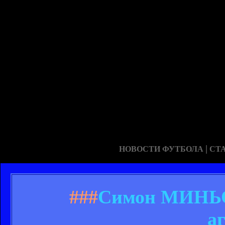
|
НОВОСТИ ФУТБОЛА
СТ
###
Симон МИНЬО
а