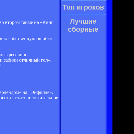
Топ игроков
Лучшие
во втором тайме на «Кинг
сборные
 свою собственную ошибку
о агрессивно.
ни забили отличный гол».
а.
дерлендом» на «Энфилде».
ынести что-то положительное