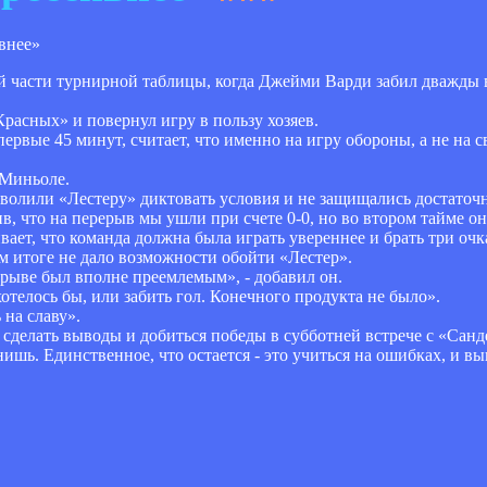
й части турнирной таблицы, когда Джейми Варди забил дважды 
Красных» и повернул игру в пользу хозяев.
ервые 45 минут, считает, что именно на игру обороны, а не на
 Миньоле.
зволили «Лестеру» диктовать условия и не защищались достаточн
ив, что на перерыв мы ушли при счете 0-0, но во втором тайме о
ает, что команда должна была играть увереннее и брать три очк
ом итоге не дало возможности обойти «Лестер».
рерыве был вполне преемлемым», - добавил он.
отелось бы, или забить гол. Конечного продукта не было».
 на славу».
сделать выводы и добиться победы в субботней встрече с «Сан
ишь. Единственное, что остается - это учиться на ошибках, и в