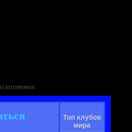
|
Ы
КОТИРОВКИ
ться
Топ клубов
мира