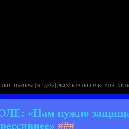
|
|
|
|
АТЬИ
ОБЗОРЫ
ВИДЕО
РЕЗУЛЬТАТЫ LIVE
КОНТАКТ
ЛЕ: «Нам нужно защища
грессивнее»
###