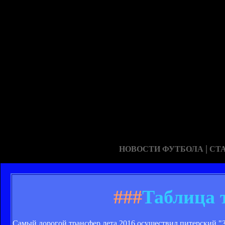
|
НОВОСТИ ФУТБОЛА
СТ
###
Таблица 
Самый дорогой трансфер лета 2016 осуществил питерский "З