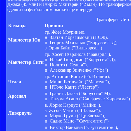
Джака (45 млн) и Генрих Мхитарян (42 млн). Но трансферно
сделки на футбольном рынке еще впереди.
Трансферы. Лето
Команда
Пришли
тр. Жозе Моуринью,
н. Златан Ибрагимович (ПСЖ),
Манчестер Юн
п. Генрих Мхитарян ("Боруссия" Д),
з. Эрик Байи ("Вильярреал")
тр. Хосеп Гвардиола ("Бавария"),
п. Илкай Гюндоган ("Боруссия" Д),
Манчестер Сити
н. Нолито ("Сельта"),
п. Александр Зинченко ("Уфа")
тр. Антонио Конте (сб. Италии),
Челси
н. Миши Батшуайи ("Марсель"),
п. Н'Голо Канте ("Лестер")
п. Гранит Джака ("Боруссия" М),
Арсенал
н. Такума Асано ("Санфречче Хиросима")
в. Лорис Кариус ("Майнц"),
з. Жоэль Матип ("Шальке"),
Ливерпуль
п. Марко Груич ("Цр.Звезда"),
п. Садио Мане ("Саутгемптон")
п. Виктор Ваньяма ("Саутгемптон"),