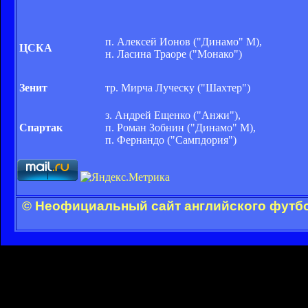
п. Алексей Ионов ("Динамо" М),
ЦСКА
н. Ласина Траоре ("Монако")
Зенит
тр. Мирча Луческу ("Шахтер")
з. Андрей Ещенко ("Анжи"),
Спартак
п. Роман Зобнин ("Динамо" М),
п. Фернандо ("Сампдория")
© Неофициальный сайт английского футбо