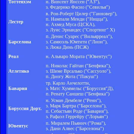
Тоттенхэм
н. Винсент Янссен ("АЗ"),
з. Федерико Фасио ("Севилья")
в. Рон-Роберт Цилер ("Ганновер"),
п. Нампали Менди ("Ницца"),
Лестер
н. Ахмед Муса (ЦСКА),
з. Луис Эрнандес ("Спортинг" Х)
п. Денис Суарес ("Вильярреал"),
Барселона
з. Самюэль Юмтити ("Лион"),
з. Люка Динь (ПСЖ)
Реал
н. Альваро Мората ("Ювентус")
п. Николас Гайтан ("Бенфика"),
Атлетико
з. Шиме Врсалько ("Сассуоло"),
п. Диогу Жота ("Пакуш")
тр. Карло Анчелотти,
Бавария
з. Матс Хуммельс ("Боруссия"Д),
п. Ренату Саншеш ("Бенфика")
н. Усман Дембеле ("Ренн"),
з. Марк Бартра ("Барселона"),
Боруссия Дорт.
п. Себастьян Роде ("Бавария"),
з. Рафаэл Геррейру ("Лорьян")
п. Миралем Пьянич ("Рома"),
Ювентус
з. Дани Алвес ("Барселона")