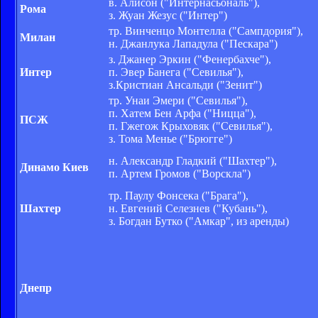
в. Алисон ("Интернасьональ"),
Рома
з. Жуан Жезус ("Интер")
тр. Винченцо Монтелла ("Сампдория"),
Милан
н. Джанлука Лападула ("Пескара")
з. Джанер Эркин ("Фенербахче"),
Интер
п. Эвер Банега ("Севилья"),
з.Кристиан Ансальди ("Зенит")
тр. Унаи Эмери ("Севилья"),
п. Хатем Бен Арфа ("Ницца"),
ПСЖ
п. Гжегож Крыховяк ("Севилья"),
з. Тома Менье ("Брюгге")
н. Александр Гладкий ("Шахтер"),
Динамо Киев
п. Артем Громов ("Ворскла")
тр. Паулу Фонсека ("Брага"),
Шахтер
н. Евгений Селезнев ("Кубань"),
з. Богдан Бутко ("Амкар", из аренды)
Днепр