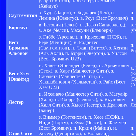
(Саутгемптон), п. Бэкстер, п. Власич
(Хайдук)
з. Худт (Лацио), з. Беднарек (Лех), п.
н.
Саутгемптон
Лемина (Ювентус), в. Роуз (Вест Бромвич)
п.
в. Бегович (Челси), н. Дефо (Сандерленд),
в.
Борнмут
з. Аке (Челси), Махоуни (Блэкберн)
(Ф
з. Гиббс (Арсенал), п. Крыховяк (ПСЖ), п.
Вест
Берк (Лейпциг), н. Родригес
п.
Бромвич
(Саутгемптон), н. Чжан (Витесс), з. Хегази
Ро
Альбион
(Аль-Ахли), п. Бэрри (Эвертон), з. Уилсон
(Вест Бромвич U23)
н. Хавьер Эрнандес (Бейер), п. Арнаутович
в.
(Сток), в. Харт (Манчестер Сити), з.
Вест Хэм
(Б
Сабалета (Манчестер Сити), п.
Юнайтед
(Б
Хакшабанович (Хальмстад), з. Райс (Вест
(А
Хэм U23)
н. Ихеаначо (Манчестер Сити), з. Магуайр
(Халл), п. Иборра (Севилья), в. Якупович
п.
Лестер
(Халл Сити), з. Хьюз (Честер), з. Драгович
Ло
(Байер)
з. Виммер (Тоттенхэм), п. Хесе (ПСЖ), з.
Инди (Порту), з. Зума (Челси), п. Флетчер
(Вест Бромвич), п. Кркич (Майнц), н.
п.
Сток Сити
Хоселу (Депортиво), з. Вольшайд
в.