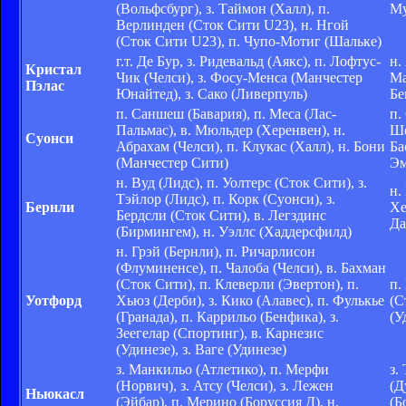
(Вольфсбург), з. Таймон (Халл), п.
Му
Верлинден (Сток Сити U23), н. Нгой
(Сток Сити U23), п. Чупо-Мотиг (Шальке)
г.т. Де Бур, з. Ридевальд (Аякс), п. Лофтус-
н.
Кристал
Чик (Челси), з. Фосу-Менса (Манчестер
Ма
Пэлас
Юнайтед), з. Сако (Ливерпуль)
Бе
п. Саншеш (Бавария), п. Меса (Лас-
п.
Пальмас), в. Мюльдер (Херенвен), н.
Ше
Суонси
Абрахам (Челси), п. Клукас (Халл), н. Бони
Ба
(Манчестер Сити)
Эм
н. Вуд (Лидс), п. Уолтерс (Сток Сити), з.
н.
Тэйлор (Лидс), п. Корк (Суонси), з.
Бернли
Хе
Бердсли (Сток Сити), в. Легздинс
Да
(Бирмингем), н. Уэллс (Хаддерсфилд)
н. Грэй (Бернли), п. Ричарлисон
(Флуминенсе), п. Чалоба (Челси), в. Бахман
(Сток Сити), п. Клеверли (Эвертон), п.
п.
Уотфорд
Хьюз (Дерби), з. Кико (Алавес), п. Фулькье
(С
(Гранада), п. Каррильо (Бенфика), з.
(У
Зеегелар (Спортинг), в. Карнезис
(Удинезе), з. Ваге (Удинезе)
з. Манкильо (Атлетико), п. Мерфи
з.
(Норвич), з. Атсу (Челси), з. Лежен
(Д
Ньюкасл
(Эйбар), п. Мерино (Боруссия Д), н.
(Б