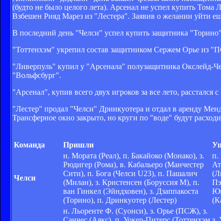
(будто не было целого лета). Арсенал не успел купить Тома 
Взбешен Рияд Марез из "Лестера". Заявив о желании уйти еще
В последний день "Челси" успел купить защитника "Торино
"Тоттенхэм" укрепил состав защитником Сержем Орье из "
"Ливерпуль" купил у "Арсенала" полузащитника Окслейд-Че
"Вольфсбург".
"Арсенал", купив всего двух игроков за все лето, расстался
"Лестер" продал "Челси" Дринкуотера и отдал в аренду Мен
Трансферное окно закрыто, но круги по "воде" будут расходит
Команда
Пришли
У
н. Мората (Реал), п. Бакайоко (Монако), з.
п.
Рюдигер (Рома), в. Кабальеро (Манчестер
Ат
Сити), п. Бога (Челси U23), п. Пашалич
(Л
Челси
(Милан), з. Кристенсен (Боруссия М), п.
Пэ
ван Гинкел (Эйндховен), з. Дзаппакоста
Юн
(Торино), п. Дринкуотер (Лестер)
(К
н. Льоренте Ф. (Суонси), з. Орье (ПСЖ), з.
Санчес (Аякс), п. Уокер-Питерс (Тоттенхэм
з.