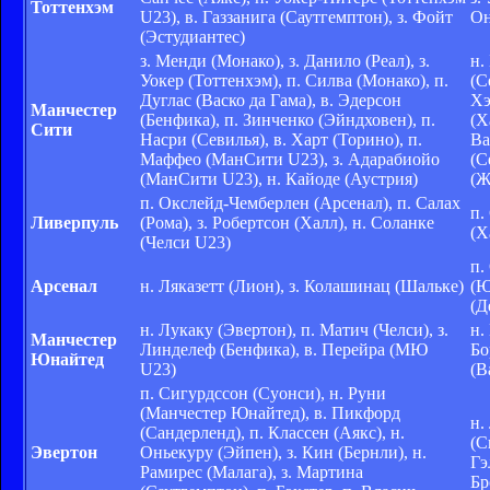
Тоттенхэм
U23), в. Газзанига (Саутгемптон), з. Фойт
Он
(Эстудиантес)
з. Менди (Монако), з. Данило (Реал), з.
н.
Уокер (Тоттенхэм), п. Силва (Монако), п.
(С
Дуглас (Васко да Гама), в. Эдерсон
Хэ
Манчестер
(Бенфика), п. Зинченко (Эйндховен), п.
(Х
Сити
Насри (Севилья), в. Харт (Торино), п.
Ва
Маффео (МанСити U23), з. Адарабиойо
(С
(МанСити U23), н. Кайоде (Аустрия)
(Ж
п. Окслейд-Чемберлен (Арсенал), п. Салах
п.
Ливерпуль
(Рома), з. Робертсон (Халл), н. Соланке
(Х
(Челси U23)
п.
Арсенал
н. Ляказетт (Лион), з. Колашинац (Шальке)
(Ю
(Д
н. Лукаку (Эвертон), п. Матич (Челси), з.
н.
Манчестер
Линделеф (Бенфика), в. Перейра (МЮ
Бо
Юнайтед
U23)
(В
п. Сигурдссон (Суонси), н. Руни
(Манчестер Юнайтед), в. Пикфорд
н.
(Сандерленд), п. Классен (Аякс), н.
(С
Эвертон
Оньекуру (Эйпен), з. Кин (Бернли), н.
Гэ
Рамирес (Малага), з. Мартина
Бр