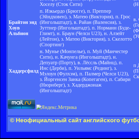
Хоселу (Сток Сити)
(Н
п. Изкьердо (Брюгге), п. Преппер
(Эйндховен), з. Матею (Виктория), п. Грос
в.
Брайтон энд
(Ингольштадт), в. Райан (Валенсия), з.
(Г
Хоув
Зуттнер (Ингольштадт), п. Норманн (Буде-
(Ф
Альбион
Глимт), н. Браун (Челси U23), н. Алзейт
(У
(Лейтон), з. Матею (Виктория), з. Скелотто
(Спортинг)
н. Мунье (Монпелье), п. Муй (Манчестер
Сити), н. Качунга (Ингольштадт), н.
Депуатр (Порту), в. Лёссль (Майнц), п.
п 
Инс (Дерби), п. Уильямс (Рединг), з.
Хаддерсфилд
(П
Мэлоун (Фулхэм), п. Палмер (Челси U23),
Ск
з. Йоргенсен Занка (Копегаген), п. Сабири
(Нюрнберг), з. Хадерджонаж
(Ингольштадт)
© Неофициальный сайт английского футбо