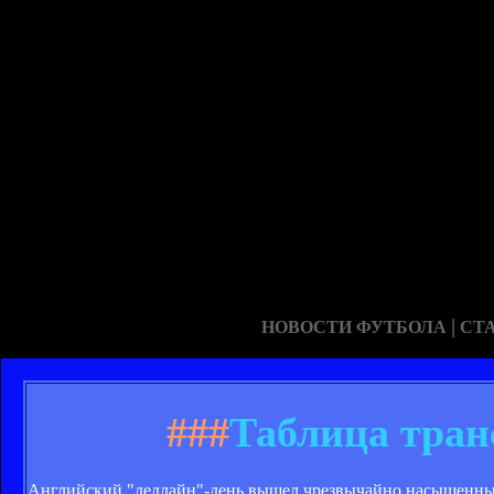
|
НОВОСТИ ФУТБОЛА
СТ
###
Таблица тран
Английский "дедлайн"-день вышел чрезвычайно насыщенным.