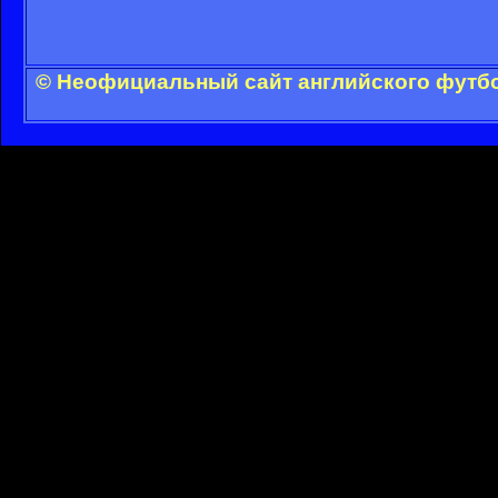
© Неофициальный сайт английского футбо