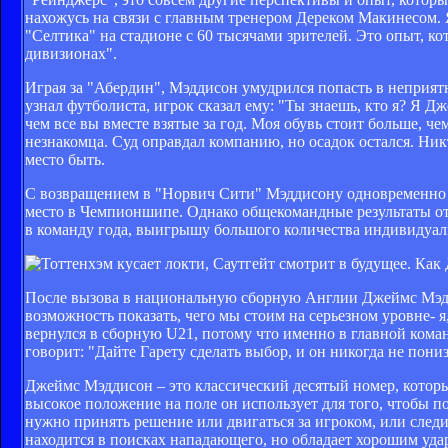
нахожусь на связи с главным тренером Дереком Макинесом.
"Селтика" на стадионе с 60 тысячами зрителей. Это опыт, к
дивизионах".
Играя за "Абердин", Мэддисон умудрился попасть в неприятн
узнал футболиста, игрок сказал ему: "Ты знаешь, кто я? Я 
чем все вы вместе взятые за год. Моя обувь стоит больше, 
незнакомца. Суд оправдал компанию, но осадок остался. Ник
место быть.
С возвращением в "Норвич Сити" Мэддисону одновременно и
место в Чемпионшипе. Однако общекомандные результаты о
в команду года, выигрышу большого количества индивидуал
После вызова в национальную сборную Англии Джеймс Мэдди
возможность показать, чего мы стоим на серьезном уровне- я
вернулся в сборную U21, потому что именно в главной кома
говорит: "Дайте Гарету сделать выбор, и он никогда не пониз
Джеймс Мэддисон – это классический десятый номер, которы
высокое положение на поле он использует для того, чтобы 
нужно принять решение или двигаться за игроком, или следи
находится в поисках нападающего, но обладает хорошим удар