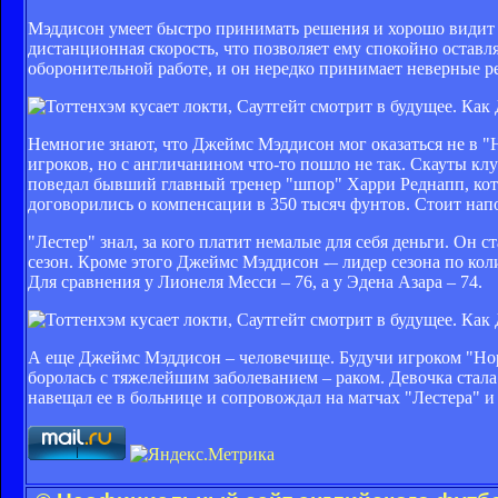
Мэддисон умеет быстро принимать решения и хорошо видит п
дистанционная скорость, что позволяет ему спокойно оставл
оборонительной работе, и он нередко принимает неверные р
Немногие знают, что Джеймс Мэддисон мог оказаться не в 
игроков, но с англичанином что-то пошло не так. Скауты кл
поведал бывший главный тренер "шпор" Харри Реднапп, кото
договорились о компенсации в 350 тысяч фунтов. Стоит напо
"Лестер" знал, за кого платит немалые для себя деньги. Он 
сезон. Кроме этого Джеймс Мэддисон ­-– лидер сезона по ко
Для сравнения у Лионеля Месси – 76, а у Эдена Азара – 74.
А еще Джеймс Мэддисон – человечище. Будучи игроком "Нор
боролась с тяжелейшим заболеванием – раком. Девочка стала
навещал ее в больнице и сопровождал на матчах "Лестера" и 