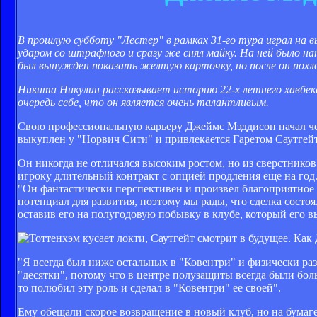
В прошлую субботу "Лестер" в рамках 31-го тура играл на 
ударом со штрафного и сразу же снял майку. На ней было н
был вынужден показать желтую карточку, но после он похлоп
Никита Никулин рассказывает историю 22-х летнего хавбека
очередь себе, что он является очень талантливым.
Свою профессиональную карьеру Джеймс Мэддисон начал чет
выкуплен у "Норвич Сити" и привлекается Гаретом Саутгей
Он никогда не отличался высоким ростом, но из сверстнико
игроку длительный контракт с опцией продления еще на год.
"Он фантастически перспективен и произвел благоприятное в
потенциал для развития, поэтому мы рады, что сделка состоя
оставив его на полугодовую побывку в клубе, который его в
"Я всегда был ниже остальных в "Ковентри" и физически раз
"десятки", потому что в центре полузащиты всегда были бол
то полюбил эту роль и сделал в "Ковентри" ее своей".
Ему обещали скорое возвращение в новый клуб, но на бумаге