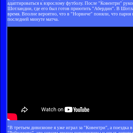
адаптироваться к взрослому футболу. После "Ковентри" рук
Шотландии, где его был готов приютить "Абердин". В Шотла
время. Вполне вероятно, что в "Норвиче" поняли, что парня
последней минуте матча.
"В третьем дивизионе я уже играл за "Ковентри", а поездка
"Рейнджерс", это совсем другие перспективы и опыт, которы