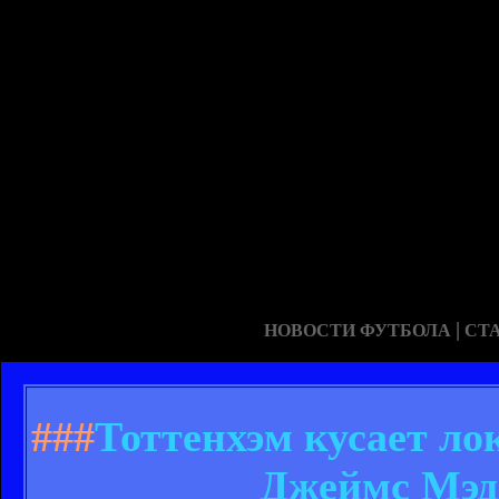
|
НОВОСТИ ФУТБОЛА
СТ
###
Тоттенхэм кусает ло
Джеймс Мэдд