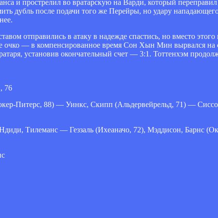
нса и прострелил во вратарскую на Варди, который переправил 
ь дубль после подачи того же Перейры, но удару нападающего
нее.
тавом отправились в атаку в надежде спастись, но вместо этого
ое очко — в компенсированное время Сон Хын Мин вырвался на
ратаря, установив окончательный счет — 3:1. Тоттенхэм продолж
, 76
Уокер-Питерс, 88) — Уинкс, Скипп (Альдервейрельд, 71) — Сис
иди, Тилеманс — Геззаль (Ихеаначо, 72), Мэддисон, Барнс (Ока
нс