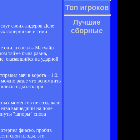
Топ игроков
Лучшие
слуг своих лидеров Деле
сборные
ных соперников и теми
е они, а гости – Магуайр
вом тайме была равна,
нс, оказавшийся на ударной
правил мяч в ворота – 1:0.
 можно разве что вспомнить
вились отдыхать при
сных моментов не создавали.
ь едва вышедший на поле
минуты "шпоры" снова
потерпел фиаско, пробив
сти свои плоды, это