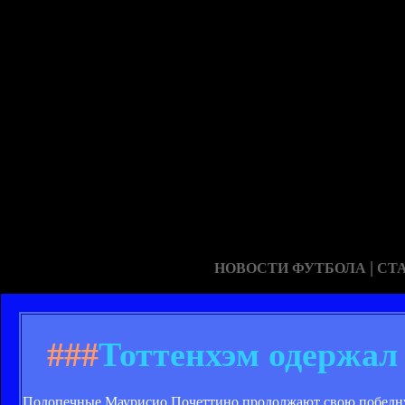
|
НОВОСТИ ФУТБОЛА
СТ
###
Тоттенхэм одержал
Подопечные Маурисио Почеттино продолжают свою победную п