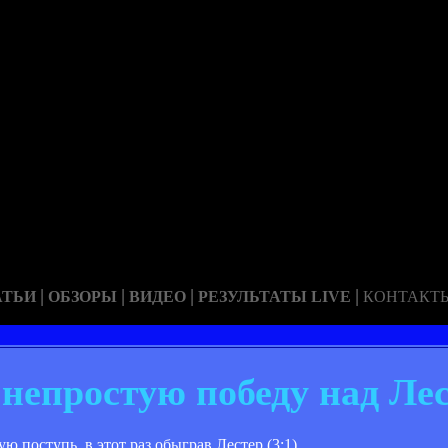
|
|
|
|
АТЬИ
ОБЗОРЫ
ВИДЕО
РЕЗУЛЬТАТЫ LIVE
КОНТАКТ
 непростую победу над Ле
оступь, в этот раз обыграв Лестер (3:1).