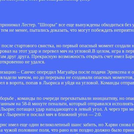
принимал Лестер. "Шпоры" все еще вынуждены обходиться без у
ем не менее, пытались доказать, что могут побеждать неприят
после стартового свистка, но первый опасный момент создали н
овал на этот удар и перевел мяч на угловой.В целом, игра в пер
там друг друга. Прекрасную возможность открыть счет имел Бар
ткровенно не удался.
ализацию – Санчес опередил Магуайра после подачи Эриксена и от
ладели мячом, но до перерыва не создавали опасных моментов,
тел в ворота, попав в Льориса и уйдя на угловой. Команды отпра
борьбе , команды по очереди перехватывали инициативу, но опа
отанным на 58-й минуте пенальти, который отправился исполнят
 Льорис потащил удар нападающего в левый угол. А через три 
 с Льоренте и послал мяч в ближний угол — 2:0.
Барнс имел еще один великолепный шанс забить, но Харви снова 
а чужой половине поля, что рано или поздно должно было прине