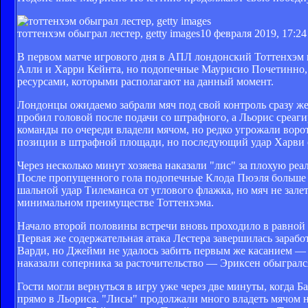
тоттенхэм обыграл лестер, getty images
10 февраля 2019, 17:24
В первом матче игрового дня в АПЛ лондонский Тоттенхэм 
Алли и Харри Кейнта, но подопечные Маурисио Почетинно, т
ресурсами, которыми располагают на данный момент.
Лондонцы ожидаемо забрали мяч под свой контроль сразу же 
пробил головой после подачи со штрафного, а Льорис среагир
команды по очереди владели мячом, но редко угрожали воро
позиции в штрафной площади, но последующий удар Харви о
Через несколько минут хозяева наказали "лис" за плохую ре
После пропущенного гола подопечные Клода Пюэля больше в
шальной удар Тилеманса от углового флажка, но мяч не зале
минимальном преимуществе Тоттенхэма.
Начало второй половины встречи вновь проходило в равной 
Первая же содержательная атака Лестера завершилась зараб
Варди, но Джейми не удалось забить первым же касанием —
наказали соперника за расточительство — Эриксен обыгрался
Гости могли вернуться в игру уже через две минуты, когда 
прямо в Льориса. "Лисы" продолжали много владеть мячом н