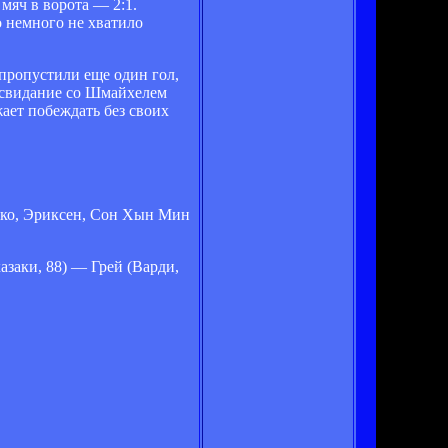
мяч в ворота — 2:1.
 немного не хватило
 пропустили еще один гол,
 свидание со Шмайхелем
ает побеждать без своих
соко, Эриксен, Сон Хын Мин
заки, 88) — Грей (Варди,