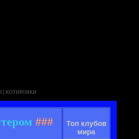
|
Ы
КОТИРОВКИ
стером
###
Топ клубов
мира