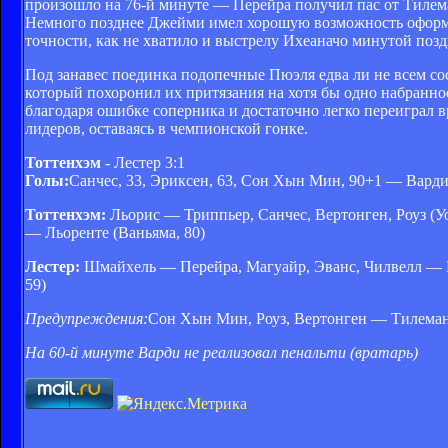
произошло на 76-й минуте — Перейра получил пас от Тилема
Немного позднее Джейми имел хорошую возможность оформит
точности, как не хватило и выстрелу Ихеаначо минутой позд
Под занавес поединка подопечные Пюэля едва ли не всем сос
который похоронил их притязания на хотя бы одно набранн
благодаря ошибке соперника и достаточно легко переиграл в
лидеров, оставаясь в чемпионской гонке.
Тоттенхэм
- Лестер 3:1
Голы:
Санчес, 33, Эриксен, 63, Сон Хын Мин, 90+1 — Варди
Тоттенхэм:
Льорис — Триппьер, Санчес, Вертонген, Роуз (
— Льоренте (Ваньяма, 80)
Лестер:
Шмайхель — Перейра, Магуайр, Эванс, Чилвелл — Нд
59)
Предупреждения:
Сон Хын Мин, Роуз, Вертонген — Тилема
На 60-й минуте Варди не реализовал пенальти (вратарь)