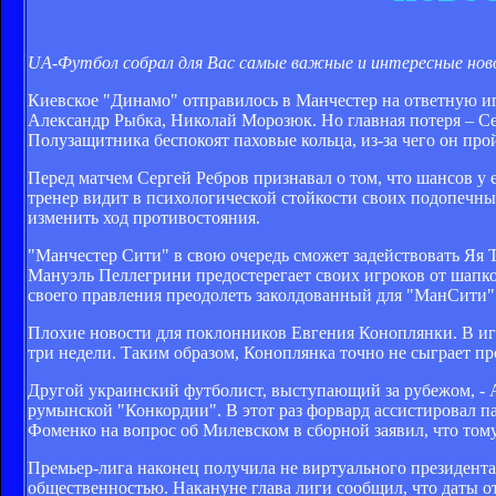
UA-Футбол собрал для Вас самые важные и интересные ново
Киевское "Динамо" отправилось в Манчестер на ответную иг
Александр Рыбка, Николай Морозюк. Но главная потеря – Се
Полузащитника беспокоят паховые кольца, из-за чего он пр
Перед матчем Сергей Ребров признавал о том, что шансов у 
тренер видит в психологической стойкости своих подопечных
изменить ход противостояния.
"Манчестер Сити" в свою очередь сможет задействовать Яя Т
Мануэль Пеллегрини предостерегает своих игроков от шапко
своего правления преодолеть заколдованный для "МанСити"
Плохие новости для поклонников Евгения Коноплянки. В игр
три недели. Таким образом, Коноплянка точно не сыграет пр
Другой украинский футболист, выступающий за рубежом, - А
румынской "Конкордии". В этот раз форвард ассистировал 
Фоменко на вопрос об Милевском в сборной заявил, что тому
Премьер-лига наконец получила не виртуального президента.
общественностью. Накануне глава лиги сообщил, что даты о