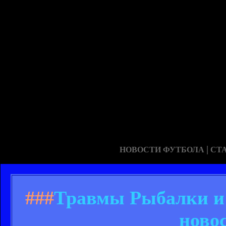
|
НОВОСТИ ФУТБОЛА
СТ
###
Травмы Рыбалки и 
новос