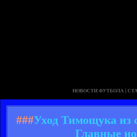
|
НОВОСТИ ФУТБОЛА
СТ
###
Уход Тимощука из с
Главные нов