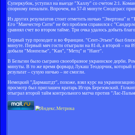
Суперкубок, уступил на выезде "Халлу" со счетом 2:1. Ком
спорному пенальти. Впрочем, на 57-й минуте Снодграсс при
Из других результатов стоит отметить ничью "Эвертона" и "
Его "Манчестер Сити" не без проблем справился с "Сандерле
сравнял счет во втором тайме. Три очка удалось добыть благ
Первый тур проходит и во Франции. "Сент-Этьен" был близок
минуте. Первый мяч гости отыграли на 81-й, а второй – на 
добыли "Монпелье", "Кан", "Метц" и "Нант".
В Бельгии было сыграно своеобразное украинское дерби. Ро
минуты. В то же время форвард Лукаш Теодорчик, который п
результат – сухую ничью – не смогли.
Немецкий "Дармаштдт", похоже, взял курс на украинизацию.
просмотр был приглашен вратарь Игорь Березовский. Голкип
отыграл второй тайм контрольного матча против "Лас-Пальма