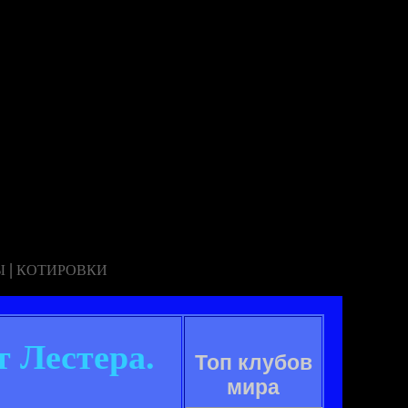
|
Ы
КОТИРОВКИ
т Лестера.
Топ клубов
мира