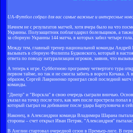
UA-Футбол собрал для вас самые важные и интересные новос
Начнем не с результатов матчей, хотя вчера было на что п
Украины. Полузащитник поблагодарил болельщиков, а также 
за сборную Украины 144 матча, в которых забил четыре гола.
Между тем, главный тренер национальной команды Андрей Ш
вызывать в сборную Филиппа Будковского, который в настоя
ответа по поводу натурализации игроков, заявив, что вызыв
А теперь к игре. Субботнюю программу четвертого тура от
первом тайме, но так и не смогла забить в ворота Кичака. А
образом, Сергей Лавриненко проиграл свой последний матч н
команды.
"Днепр" и "Ворскла" в свою очередь сыграли вничью. Основ
указал на точку после того, как мяч после прострела попал 
который сыграл на добивание после удара Бартуловича и се
Наконец, в Александрии команда Владимира Шарана пыталась
стороны – счет открыл Иван Петряк. "Александрия" пыталась
В Англии стартовал очередной сезон в Премьер-лиге. В пер