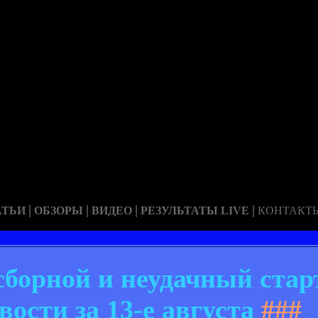
|
|
|
|
АТЬИ
ОБЗОРЫ
ВИДЕО
РЕЗУЛЬТАТЫ LIVE
КОНТАКТ
борной и неудачный стар
ости за 13-е августа
###