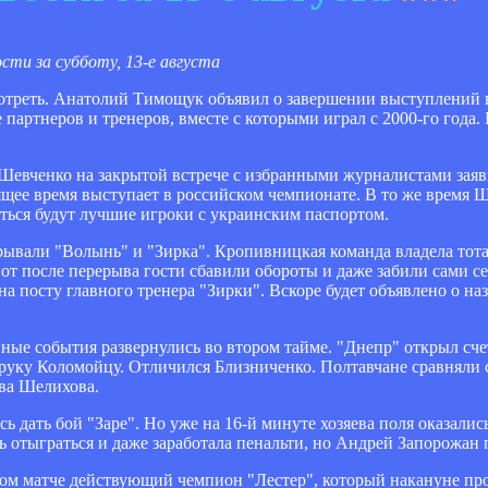
ти за субботу, 13-е августа
осмотреть. Анатолий Тимощук объявил о завершении выступлений
партнеров и тренеров, вместе с которыми играл с 2000-го год
евченко на закрытой встрече с избранными журналистами заяви
щее время выступает в российском чемпионате. В то же время Ш
аться будут лучшие игроки с украинским паспортом.
крывали "Волынь" и "Зирка". Кропивницкая команда владела то
 вот после перерыва гости сбавили обороты и даже забили сами с
а посту главного тренера "Зирки". Вскоре будет объявлено о на
ные события развернулись во втором тайме. "Днепр" открыл сче
в руку Коломойцу. Отличился Близниченко. Полтавчане сравняли 
йва Шелихова.
 дать бой "Заре". Но уже на 16-й минуте хозяева поля оказали
 отыграться и даже заработала пенальти, но Андрей Запорожан 
вом матче действующий чемпион "Лестер", который накануне пр