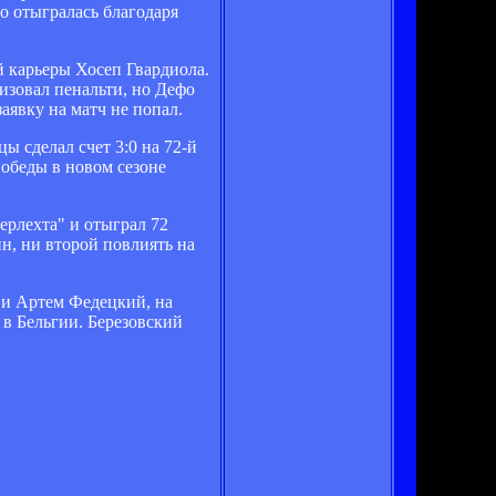
о отыгралась благодаря
й карьеры Хосеп Гвардиола.
изовал пенальти, но Дефо
аявку на матч не попал.
ы сделал счет 3:0 на 72-й
победы в новом сезоне
ерлехта" и отыграл 72
н, ни второй повлиять на
 и Артем Федецкий, на
 в Бельгии. Березовский