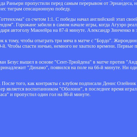
анда Раньери пропустили перед самым перерывом от Эрнандеса, н
нес тиграм сенсационную победу.
Тоттенхэма" со счетом 1:1. С победы начал английский этап свое
ндом". Горожане забили в самом начале игры, когда Агуэро реал
одаря автоголу Макнейра на 87-й минуте. Александр Зинченко в з
 к тому, чтобы отыграть три мяча в матче с "Бордо". Жирондинц
89-й. Чтобы спасти ничью, немного не хватило времени. Первые 
ман Безус вышел в основе "Сент-Трюйдена" в матче против "Анд
ринадлежит "Динамо", появился на поле на 66-й минуте. Ни оди
 После того, как контракты с клубом подписали Денис Олейник
ер является воспитанником "Оболони", в последнее время играл
са" и пропустил один гол на 86-й минуте.