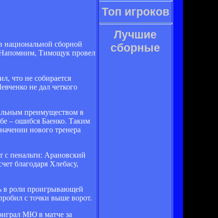
Топ игроков
Лучшие
 в национальной сборной
сборные
а. Напомним, Тимощук провел
л, что не собирается
евченко не дал четкого
тальным преимуществом в
ебе – ошибся Баенко. Таким
значении нового тренера
т с пенальти: Арановский
счет благодаря Хлебасу,
сь в роли проигрывающей
пробил с точки выше ворот.
оиграл МЮ в матче за