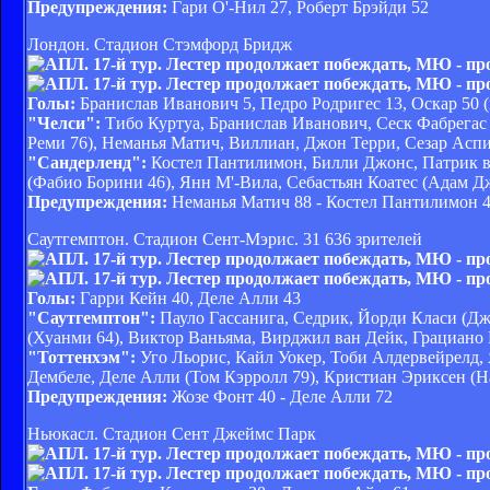
Предупреждения:
Гари О'-Нил 27, Роберт Брэйди 52
Лондон. Стадион Стэмфорд Бридж
Голы:
Бранислав Иванович 5, Педро Родригес 13, Оскар 50 (
"Челси":
Тибо Куртуа, Бранислав Иванович, Сеск Фабрегас 
Реми 76), Неманья Матич, Виллиан, Джон Терри, Сезар Асп
"Сандерленд":
Костел Пантилимон, Билли Джонс, Патрик в
(Фабио Борини 46), Янн М'-Вила, Себастьян Коатес (Адам Д
Предупреждения:
Неманья Матич 88 - Костел Пантилимон 4
Саутгемптон. Стадион Сент-Мэрис. 31 636 зрителей
Голы:
Гарри Кейн 40, Деле Алли 43
"Саутгемптон":
Пауло Гассанига, Седрик, Йорди Класи (Дж
(Хуанми 64), Виктор Ваньяма, Вирджил ван Дейк, Грациано 
"Тоттенхэм":
Уго Льорис, Кайл Уокер, Тоби Алдервейрелд,
Дембеле, Деле Алли (Том Кэрролл 79), Кристиан Эриксен (Н
Предупреждения:
Жозе Фонт 40 - Деле Алли 72
Ньюкасл. Стадион Сент Джеймс Парк