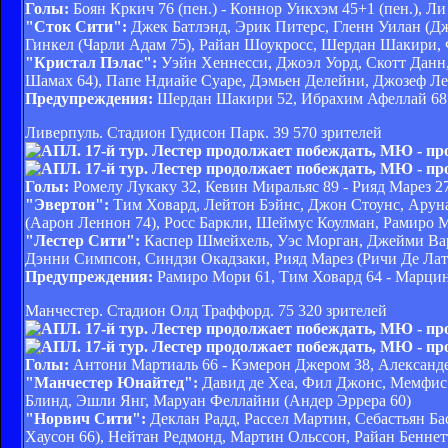
Голы:
Боян Кркич 76 (пен.) - Коннор Уикхэм 45+1 (пен.), Ли
"Сток Сити":
Джек Батлэнд, Эрик Питерс, Гленн Уилан (Дж
Гинкел (Чарли Адам 75), Райан Шоукросс, Шердан Шакири,
"Кристал Пэлас":
Уэйн Хеннесси, Джоэл Уорд, Скотт Данн,
Шамах 64), Папе Ндиайе Суаре, Дэмьен Делейни, Джозеф Л
Предупреждения:
Шердан Шакири 52, Ибрахим Афеллай 68
Ливерпуль. Стадион Гудисон Парк. 39 570 зрителей
Голы:
Ромелу Лукаку 32, Кевин Миральяс 89 - Рияд Марез 27 
"Эвертон":
Тим Ховард, Лейтон Бэйнс, Джон Стоунс, Аруна 
(Аарон Леннон 74), Росс Баркли, Шеймус Коулман, Рамиро 
"Лестер Сити":
Каспер Шмейхель, Уэс Морган, Джейми Вард
Дэнни Симпсон, Синдзи Окадзаки, Рияд Марез (Ричи Де Лат
Предупреждения:
Рамиро Мори 61, Тим Ховард 64 - Марцин
Манчестер. Стадион Олд Траффорд. 75 320 зрителей
Голы:
Антони Мартиаль 66 - Кэмерон Джером 38, Александе
"Манчестер Юнайтед":
Давид де Хеа, Фил Джонс, Мемфис 
Блинд, Эшли Янг, Маруан Феллайни (Андер Эррера 60)
"Норвич Сити":
Деклан Радд, Рассел Мартин, Себастьян Ба
Хаусон 66), Нейтан Редмонд, Мартин Ольссон, Райан Беннет