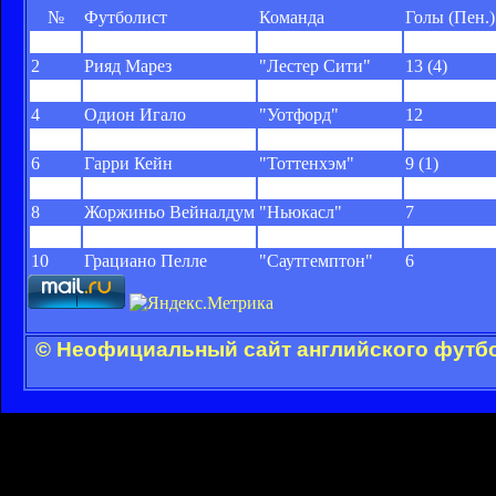
№
Футболист
Команда
Голы (Пен.)
1
Джейми Варди
"Лестер Сити"
15 (3)
2
Рияд Марез
"Лестер Сити"
13 (4)
3
Ромелу Лукаку
"Эвертон"
13
4
Одион Игало
"Уотфорд"
12
5
Оливье Жиру
"Арсенал"
10 (1)
6
Гарри Кейн
"Тоттенхэм"
9 (1)
7
Серхио Агуэро
"Манчестер Сити"
7
8
Жоржиньо Вейналдум
"Ньюкасл"
7
9
Алексис Санчес
"Арсенал"
6
10
Грациано Пелле
"Саутгемптон"
6
© Неофициальный сайт английского футбо