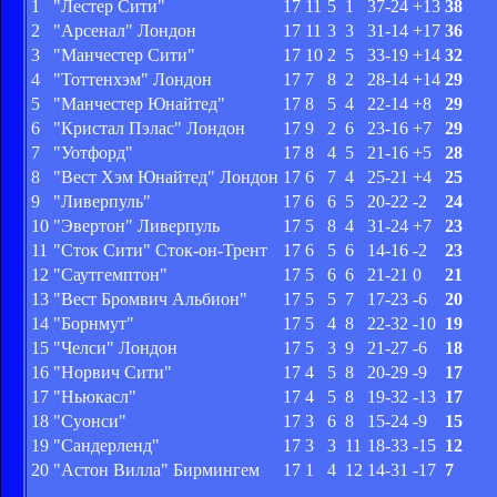
1
"Лестер Сити"
17
11
5
1
37-24
+13
38
2
"Арсенал" Лондон
17
11
3
3
31-14
+17
36
3
"Манчестер Сити"
17
10
2
5
33-19
+14
32
4
"Тоттенхэм" Лондон
17
7
8
2
28-14
+14
29
5
"Манчестер Юнайтед"
17
8
5
4
22-14
+8
29
6
"Кристал Пэлас" Лондон
17
9
2
6
23-16
+7
29
7
"Уотфорд"
17
8
4
5
21-16
+5
28
8
"Вест Хэм Юнайтед" Лондон
17
6
7
4
25-21
+4
25
9
"Ливерпуль"
17
6
6
5
20-22
-2
24
10
"Эвертон" Ливерпуль
17
5
8
4
31-24
+7
23
11
"Сток Сити" Сток-он-Трент
17
6
5
6
14-16
-2
23
12
"Саутгемптон"
17
5
6
6
21-21
0
21
13
"Вест Бромвич Альбион"
17
5
5
7
17-23
-6
20
14
"Борнмут"
17
5
4
8
22-32
-10
19
15
"Челси" Лондон
17
5
3
9
21-27
-6
18
16
"Норвич Сити"
17
4
5
8
20-29
-9
17
17
"Ньюкасл"
17
4
5
8
19-32
-13
17
18
"Суонси"
17
3
6
8
15-24
-9
15
19
"Сандерленд"
17
3
3
11
18-33
-15
12
20
"Астон Вилла" Бирмингем
17
1
4
12
14-31
-17
7