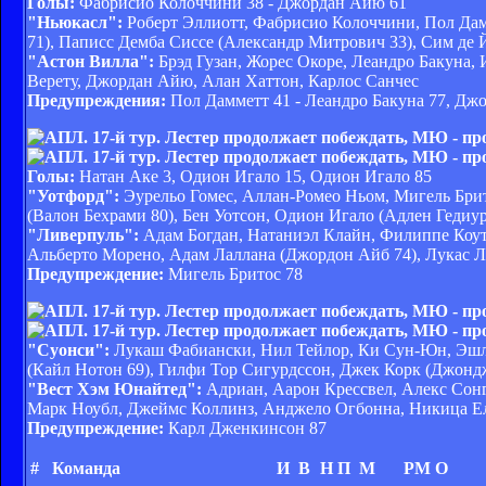
Голы:
Фабрисио Колоччини 38 - Джордан Айю 61
"Ньюкасл":
Роберт Эллиотт, Фабрисио Колоччини, Пол Дам
71), Паписс Демба Сиссе (Александр Митрович 33), Сим де 
"Астон Вилла":
Брэд Гузан, Жорес Окоре, Леандро Бакуна, 
Верету, Джордан Айю, Алан Хаттон, Карлос Санчес
Предупреждения:
Пол Дамметт 41 - Леандро Бакуна 77, Дж
Голы:
Натан Аке 3, Одион Игало 15, Одион Игало 85
"Уотфорд":
Эурельо Гомес, Аллан-Ромео Ньом, Мигель Брит
(Валон Бехрами 80), Бен Уотсон, Одион Игало (Адлен Гедиур
"Ливерпуль":
Адам Богдан, Натаниэл Клайн, Филиппе Коут
Альберто Морено, Адам Лаллана (Джордон Айб 74), Лукас 
Предупреждение:
Мигель Бритос 78
"Суонси":
Лукаш Фабиански, Нил Тейлор, Ки Сун-Юн, Эшли
(Кайл Нотон 69), Гилфи Тор Сигурдссон, Джек Корк (Джонд
"Вест Хэм Юнайтед":
Адриан, Аарон Крессвел, Алекс Сонг
Марк Ноубл, Джеймс Коллинз, Анджело Огбонна, Никица Е
Предупреждение:
Карл Дженкинсон 87
#
Команда
И
В
Н
П
М
РМ
О