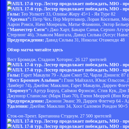
Голы:
Тео Уолкотт 33, Оливье Жиру 45+1 - Яя Туре 82
"Арсенал":
Петр Чех, Пер Мертезакер, Лоран Косельни, Мес
Аарон Рэмси, Начо Монреаль, Матье Фламини, Эктор Бельер
"Манчестер Сити":
Джо Харт, Бакари Санья, Серхио Агуэр
Стерлинг 46), Эльяким Мангала, Давид Сильва (Хесус Навас
Предупреждения:
Давид Сильва 31, Николас Отаменди 48
Обзор матча читайте здесь
Вест Бромидж. Стадион Хоторнс. 26 127 зрителей
Голы:
Гарет Макаули 79 - Адам Смит 52, Чарли Дэниелс 87 (
"Вест Бромвич Альбион":
Глин Майхилл, Юнас Ольссон, Д
Ламберт 74), Джеймс Макклин, Гарет Макаули, Даррен Флетч
"Борнмут":
Артур Боруц, Саймон Фрэнсис, Стив Кук, Дэн Г
Джуниор Станислас (Марк Пью 70), Гленн Мюррей (Янн Кер
Предупреждения:
Джонни Эванс 39, Даррен Флетчер 64 - А
Удаления:
Джеймс Макклин 34, Хосе Саломон Рондон 90+5
Сток-он-Трент. Британниа Стэдиум. 27 500 зрителей